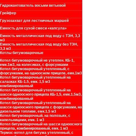
Гидрокантователь восьми ветьевой
Грейфер
Грузозахват для лестничных маршей
Емкость для сухой смеси «капсула»
Емкость металлическая под воду с ТЭН, 3,3
м3
Емкость металлическая под воду без ТЭН,
3,3 м3
Котлы битумоварочные
Котел битумоварочный не утеплен. КБ-1,
емк.1м3, на колесиках, с форсунками
Котел битумоварочный утепленный, с
форсунками, на одноосном прицепе, емк.1м3
Котел битумоварочный утепленный на
салазках КБ-1.5, емк. 1,5 м3
комбинированный
Котел битумоварочный утепленный на
шасси одноосного прицепа КБ-1,5, емк.1.5м3,
комбинированный
Котел битумоварочный утепленный на
шасси одноосного прицепа с форсунками, на
дизельном топливе, емк.1,5 м3
Котел битумоварочный, на полозьях, с
капельницами, емк. 1 м3
Котел битумоварочный на шасси одноосного
прицепа, комбинированный, емк. 1 м3
Термос-котел для битума утепленный, с