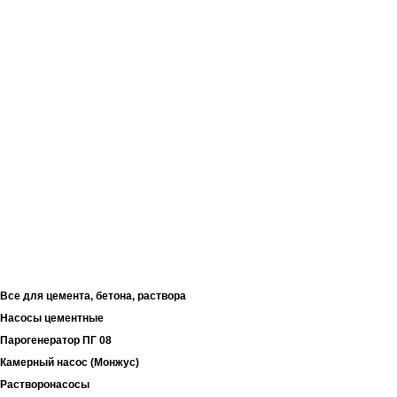
Захваты и траверсы
Механические захваты
Захват для брикетов
Захваты для Ж/Б колонн
Захват для сэндвич-панелей
Захваты-струбцины
Захваты для подкосных струбцин
Захват инвентарный петлевой
Захват для выгрузки кирпича
Поддон для кирпича
Проволока
Цепи
Компрессорное оборудование
Все для цемента, бетона, раствора
Насосы цементные
Парогенератор ПГ 08
Камерный насос (Монжус)
Растворонасосы