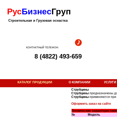
Рус
Бизнес
Груп
Строительная и Грузовая оснастка
КОНТАКТНЫЙ ТЕЛЕФОН:
8 (4822) 493-659
КАТАЛОГ ПРОДУКЦИИ
О КОМПАНИИ
УСЛУГИ
Строительная оснастка
Струбцины
Струбцины
предназначены дл
Мачта прожекторная осветительная
Струбцины
применяются при 
Гидрокантователь
Оформить заказ на сайте
Грейфер
Технические характеристик
№
Модель
Грузозахват для лестничных маршей