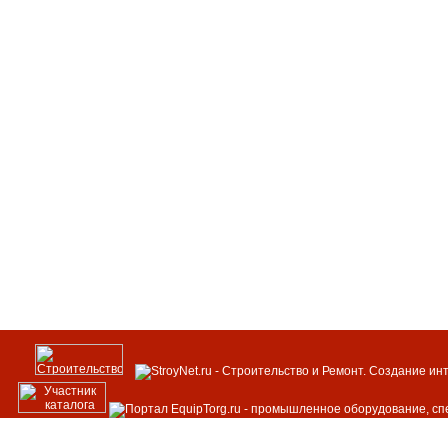
Циклоны-промыватели СИОТ
Вентиляторы осевые общетехнического
назначения "ВО"
Вентиляторы центробежные
общетехнического назначения "ВЦ"
Центробежные и осевые вентиляторы
крышного исполнения
Кондиционеры промышленные ВУУ-10/
ВУУ-20/ВУУ-60М
Завеса тепловая для металлических
Ангаров ЗВА-29000
Завесы воздушно-тепловая С
электрокалорифером ЗВЭ-10000
Электрокалориферные установки - ЭКОЦ
ИНСТРУКЦИЯ
ПО МОНТАЖУ 16-ЭТАЖНЫХ
КРУПНОПАНЕЛЬНЫХ
ЖИЛЫХ ДОМОВ ИЗ УНИФИЦИРОВАННЫХ
ИЗДЕЛИЙ ЕДИНОГО КАТАЛОГА СЕРИИ
П44/16,
ВОЗВОДИМЫХ ДСК-1