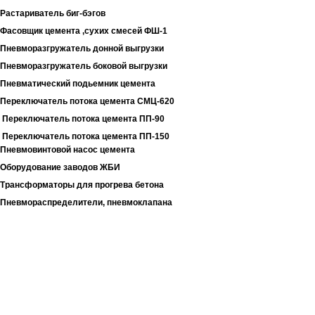
Растариватель биг-бэгов
Фасовщик цемента ,сухих смесей ФШ-1
Пневморазгружатель донной выгрузки
Пневморазгружатель боковой выгрузки
Пневматический подьемник цемента
Переключатель потока цемента СМЦ-620
Переключатель потока цемента ПП-90
Переключатель потока цемента ПП-150
Пневмовинтовой насос цемента
Оборудование заводов ЖБИ
Трансформаторы для прогрева бетона
Пневмораспределители, пневмоклапана
Металлоконструкции
Бурорыхлительная машина
Вышка тура
Леса строительные
Мини-леса
Лестницы стремянки