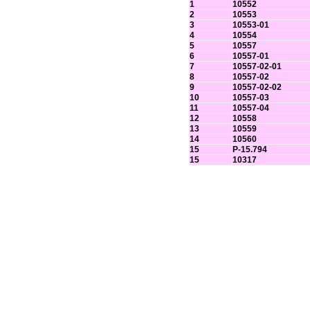
1
10552
Емкость для сухой смеси «капсула»
2
10553
3
10553-01
Емкость металлическая под воду
4
10554
5
10557
Котлы битумоварочные
6
10557-01
Битумоварки электрические типа БЭ
7
10557-02-01
8
10557-02
Бункер неповоротный
9
10557-02-02
10
10557-03
Монтажная опора
11
10557-04
Площадка навесная для фасадов
12
10558
13
10559
Подкосы
14
10560
15
Р-15.794
Склад-пирамида
15
10317
Монтажная оснастка
Струбцины монтажные
Струбцины монтажные 10552
Струбцины монтажные10553
Струбцины монтажные10556
Струбцины монтажные10557
Струбцины монтажные10560
Струбцины монтажные10317
Анкеры монтажные