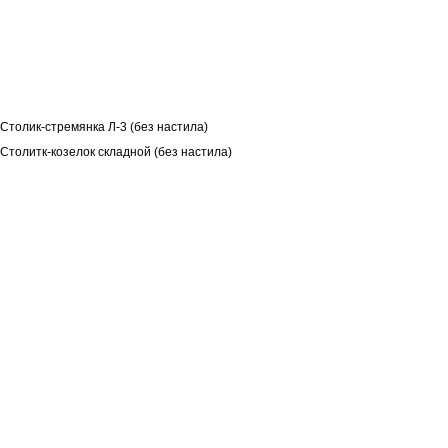
Монтажный столик Л-4 (без настила)
Столик для отделочных работ
Столик малярный
Столик штукатура (без настила)
Столик-козелок
Столик-стремянка Л-3 (без настила)
Столитк-козелок складной (без настила)
Подъемно-строительное оборудование
Фасадные подъемники
Мачтовые подъемники
Кран "Пионер"
Краны консольные
Кран передвижной с талью
Краны мостовые
Кран с креплением на погрузчик
Подъемник для установки на лесах
Емкости стальные сварные
Кран балочно-консольный КБК-4, КБК-5