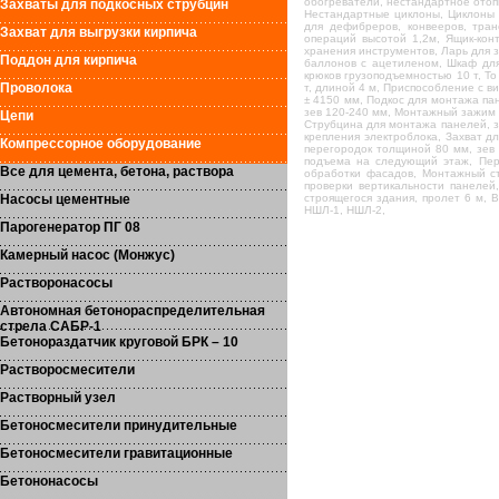
обогреватели, нестандартное отоп
Захваты для подкосных струбцин
Нестандартные циклоны, Циклоны Ц
для дефибреров, конвееров, тран
Захват для выгрузки кирпича
операций высотой 1,2м, Ящик-кон
хранения инструментов, Ларь для 
Поддон для кирпича
баллонов с ацетиленом, Шкаф для
крюков грузоподъемностью 10 т, То
Проволока
т, длиной 4 м, Приспособление с 
± 4150 мм, Подкос для монтажа па
зев 120-240 мм, Монтажный зажим 
Цепи
Струбцина для монтажа панелей, з
крепления электроблока, Захват д
Компрессорное оборудование
перегородок толщиной 80 мм, зев 
подъема на следующий этаж, Пер
Все для цемента, бетона, раствора
обработки фасадов, Монтажный ст
проверки вертикальности панелей
Насосы цементные
строящегося здания, пролет 6 м,
НШЛ-1, НШЛ-2,
Парогенератор ПГ 08
Камерный насос (Монжус)
Растворонасосы
Автономная бетонораспределительная
стрела САБР-1
Бетонораздатчик круговой БРК – 10
Растворосмесители
Растворный узел
Бетоносмесители принудительные
Бетоносмесители гравитационные
Бетононасосы