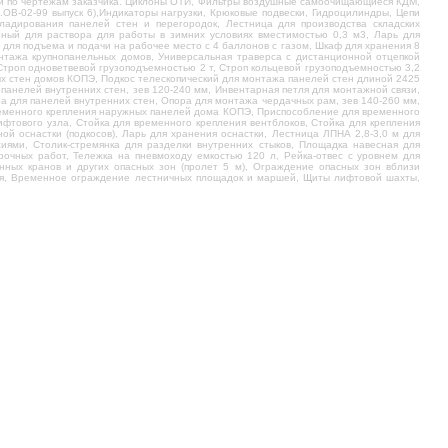
ии по чертежам заказчика. Циклоны ОТИ, Фильтры воздушные самоочищающиеся КДМ,
ОВ-02-99 выпуск 6),Индикаторы нагрузки, Крюковые подвески, Гидроцилиндры, Цепи
ладирования панелей стен и перегородок, Лестница для производства складских
нный для раствора для работы в зимних условиях вместимостью 0,3 м3, Ларь для
для подъема и подачи на рабочее место с 4 баллонов с газом, Шкаф для хранения 8
нтажа крупнопанельных домов, Универсальная траверса с дистанционной отцепкой
 Строп одноветвевой грузоподъемностью 2 т, Строп кольцевой грузоподъемностью 3,2
х стен домов КОПЭ, Подкос телескопический для монтажа панелей стен длиной 2425
панелей внутренних стен, зев 120-240 мм, Инвентарная петля для монтажной связи,
а для панелей внутренних стен, Опора для монтажа чердачных рам, зев 140-260 мм,
ременного крепления наружных панелей дома КОПЭ, Приспособление для временного
ифтового узла, Стойка для временного крепления вентблоков, Стойка для крепления
й оснастки (подкосов), Ларь для хранения оснастки, Лестница ЛПНА 2,8-3,0 м для
ями, Столик-стремянка для разделки внутренних стыков, Площадка навесная для
рочных работ, Тележка на пневмоходу емкостью 120 л, Рейка-отвес с уровнем для
нных кранов и других опасных зон (пролет 5 м), Ограждение опасных зон вблизи
ьшая, Временное ограждение лестничных площадок и маршей, Щиты лифтовой шахты,