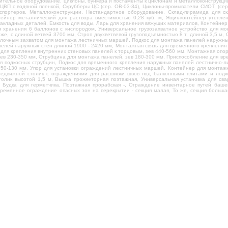
ительное оборудование. циклоны, бункера и постаменты к циклонам и металлоконструкц
ВП с водяной пленкой, Скрубберы ЦС (сер. ОВ-03-34), Циклоны-промыватели СИОТ, (сер.
спортеров, Металлоконструкции, Нестандартное оборудование, Склад-пирамида для ск
тейнер металлический для раствора вместимостью 0,28 куб. м, Ящик-контейнер утепле
закладных деталей, Емкость для воды, Ларь для хранения вяжущих материалов, Контейнер 
 хранения 6 баллонов с кислородом, Универсальное грузозахватное устройство для мо
 же, с длиной ветвей 3700 мм, Строп двухветвевой грузоподъемностью 8 т, длиной 3,5 м,
вилочным захватом для монтажа лестничных маршей, Подкос для монтажа панелей наружны
нелей наружных стен длиной 1900 - 2420 мм, Монтажная связь для временного крепления 
для крепления внутренних стеновых панелей к торцовым, зев 440-560 мм, Монтажная опор
ев 230-350 мм, Струбцина для монтажа панелей, зев 180-300 мм, Приспособление для в
ля подкосных струбцин, Подкос для временного крепления наружных панелей лестнично-л
50-130 мм, Упор для установки ограждений лестничных маршей, Контейнер для монтажно
едвижной столик с ограждениями для расшивки швов под балконными плитами и лоджи
олик высотой 1,5 м, Вышка прожекторная поэтажная, Универсальная установка для сва
, Будка для герметчика, Поэтажная прорабская -, Ограждение инвентарное путей баше
 Временное ограждение опасных зон на перекрытии - секция малая, То же, секция бол