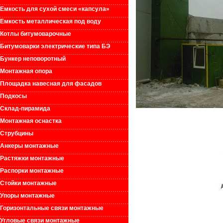
Емкость для сухой смеси «капсула»
Емкость металлическая под воду
Котлы битумоварочные
Битумоварки электрические типа БЭ
Бункер неповоротный
Монтажная опора
Площадка навесная для фасадов
Подкосы
Склад-пирамида
Монтажная оснастка
Струбцины
Анкеры монтажные
Растяжки монтажные
Распорки монтажные
Стойки монтажные
Упоры монтажные
Горизонтальные связи монтажные
Угловые связи монтажные