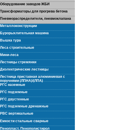
Оборудование заводов ЖБИ
Трансформаторы для прогрева бетона
Пневмораспределители, пневмоклапана
Металлоконструкции
Бурорыхлительная машина
Вышка тура
Леса строительные
Мини-леса
Лестницы стремянки
Диэлектрические лестницы
Лестница приставная алюминиевая с
поручнями (ЛПНА)/(ЛПА)
РГС наземные
РГС подземные
РГС двустенные
РГС подземные дренажные
РВС вертикальные
Емкости стальные сварные
Пенопласт, Пенополистирол