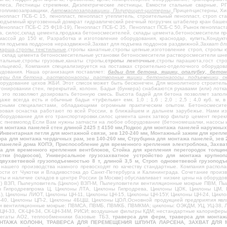
еса, Лестницы стремянки, Диэлектрические лестницы, Емкости стальные сварные, 
отопливозаправщики,
Автомаслозаправщики, Полуприцеп-цистерны,
Прицеп-цистерны, Хи
нопласт ПСБ-С 15, пенопласт, пенопласт утеплитель, строительный пенопласт, строп с
зоподъемный кругозвенный домкрат гидравлический реечный погрузчик штабелер кран ба
 Пенопласт ПСБ-С 25 Ф(18-19), Пенопласт ПСБ-С 35, Пенопласт ПСБ-С 50, Рынок пенопла
а, силос,склад цемента,продажа бетоносмесителей, склады цемента,бетоносмесители п
массой до 150 кг, Разработка и изготовление оборудования, краснодар, купить,Кондук
для подъема поддонов нераздвижной,Захват для подъема поддонов раздвижной,
Захват дл
марша,стропы текстильные,
стропы канатные,стропы цепные,изготовление строп, стропы 
 склад цемента бетоносмесительные установки бетоносмесители растворосмесители шне
тальные,стропы грузовые,канаты стропы,
стропы ленточные
,стропы парашюта,гост стро
ольцевой
, Компания специализируется на поставках строительно-отделочного оборудов
удования. Наша организация поставляет:
бадьи для бетона, ящики, опалубку, бет
керы для бетона, растворонасосы, растворные ящики, бетононасосы, подъемники, 
борудование цехов ЖБИ. Этот список может быть бесконечен. Для монолитного строител
тонировании стен, перекрытий, колонн. Бадьи (бункера) снабжаются рукавами (или) лотк
- это позволяют дозировать бетонную смесь. Высота бадей для бетона позволяет запол
аже всегда есть и обычные бадьи «туфельки» емк. 1,0 ; 1,6 ; 2,0 ; 2,5 ; 4,0 куб. м,
ассными специалистами, обладающими огромным практическим опытом. Бетоносмеси
узовая оснастка работают по всей России, в ближайшем и дальнем зарубежье. Нами из
оборудование для его транспортировки.силос цемента шнек затвор фильтр цемент пере
с пневмопод Если Вам нужны запчасти на любое оборудование (бетономешалки, насосы и
я монтажа панелей стен длиной 2425 ± 4150 мм,Подкос для монтажа панелей наружных 
, Инвентарная петля для монтажной связи, зев 120-240 мм, Монтажный зажим для креп
ора для монтажа чердачных рам, зев 140-260 мм, Струбцина для монтажа панелей, зев 
панелей дома КОПЭ, Приспособление для временного крепления электроблока, Захва
ка для временного крепления вентблоков, Стойка для крепления перегородок толщи
тки (подкосов), Универсальное грузозахватное устройство для монтажа крупно
двухветвевой грузоподъемностью 8 т, длиной 3,5 м, Строп одноветвевой грузопо
нашего производства намного превосходят по качеству стандартные. Компания распол
ости от Чукотки и Владивостока до Санкт-Петербурга и Калининграда. Сочетание произ
ты и наличие складов в центре России (в Москве) обуславливает низкие цены на оборуд
н) ВЗП, Пылеуловитель (Циклон) ВЗП-М, Пылеуловители вентиляционные мокрые ПВМ, П
ы Гипродревпрома Ц, Циклоны ЛТА, Циклоны Гипродрева, Циклоны ЦОК, Циклоны ЦМ
), Циклоны ЛИОТ, Циклоны ЦН-11, Циклоны ЦН-15, Циклоны ЦН-15У, Циклоны ЦН-24, Цикл
40, Циклоны ЦП-2, Циклоны 4БЦШ, Циклоны ЦОЛ,Основной продукцией предприятия явл
и вентиляционные мокрые: ПВМСА, ПВМБ, ПВМКБ, ПВМКМА; циклоны: ОЭКДМ, УЦ, УЦ-38, ЛТ
К-ЦН-33, СК-ЦН-34, СК-ЦН-34М, РИСИ; воздушные фильтры КДМ; нестандартные калорифер
регаты АО2, теплообменники базовые ТБЗ,
траверса для ферм, траверса для монт
НТАЖА КОЛОНН, ТРАВЕРСА ДЛЯ ПЕРЕМЕЩЕНИЯ ШПУНТА ЛАРСЕНА, ЗАХВАТ ДЛЯ