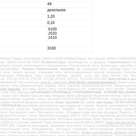
48
дизельное
1,20
0,16
размеры, мм
6100
2520
2410
3100
2400мм Подкос монтажный 10803 L=2500-4300мм Подкос монтажный 10804 L=4400-6400
льки. (4822) 49-36-59 ООО
РусБизнесГруп
, производство и продажа
Строительного
Обо
окого спектра строительного оборудования Строительные леса, вышки-тура, опалубка, 
 Екатеринбург,
Люльки строительные, опалубка
бу, хомутовые леса, аренда Омск, Со
ые леса, прокат, аренда, штыревые леса, железнодорожный, москва, владимир, Кранов
ительный подъемник, кран пионер москва, аренда
, сочи, спб, кран легкий, улт, Л
-10, РГС-20, РГС-25, РГС-30, РГС-50, РГС-60, РГС-75, РГС-100, РГС-150,
Кран легкий в ок
перекрытий, леса опорные,
москва, подольск,
Кран балка, мостик малярный
,
Захват для 
стропы, тула, Башенный кран Самара, Омск, Саратов, переносной кран клп, Захваты для 
ьная машина
, доставка, купить леса строителдьные улт, Хомутовые леса москва, Рязан
 лспр 200, Барнаул,
ШТЫРЬЕВО-СТРОПОВЫЕ ГРУЗОЗАХВАТНЫЕ УСТРОЙСТВА (ЗАМОК СМАЛЯ
,
вышка тура, вышки-туры, аренда, продажа, купить.фасадный подъемник люлька, Канат стр
авнительными блоками, Канат грузовой 25-Г-В-С-Н-Р1960 ГОСТ7667-80, подъемник фасад
сэндвич-панелей,Захваты-струбцины
Канат грузовой 17, сочи, краснодар, 5-Г-В-С-Н-
, ГОСТ7669-80
,Контейнер для подъёма двух поддонов с грузом, Захваты для подъёма лест
оительная оснастка, Гидрокантователь, Грейфер, Грузозахват для лестничных марше
тный, Растворный узел, Монтажная опора, Площадка навесная для фасадов, Подкосы, 
ф для баллонов с газом, Выносная площадка 1824 и 1875, Ящик-контейнер для раствора
борудование, Фасадные подъемники, Мачтовые подъемники, Кран Пионер, Краны консольн
, Емкости стальные сварные, Кран балочно-консольный КБК-4, КБК-5,
Навесная площадка 
ПГР 630, Подмости каменщика, Крановые пристёжки, Канаты стальные/Тросы,Гост/DIN, Ст
строительные леса, оборудование: лестницы стремянки, бетономешалки, бетоносмесит
рытые, Стяжные грузовые ремни, Захваты и траверсы,
Захват для брикетов, Захваты для 
рпича, Поддон для кирпича, Проволока, Цепи, Компрессорное оборудование, Трансформа