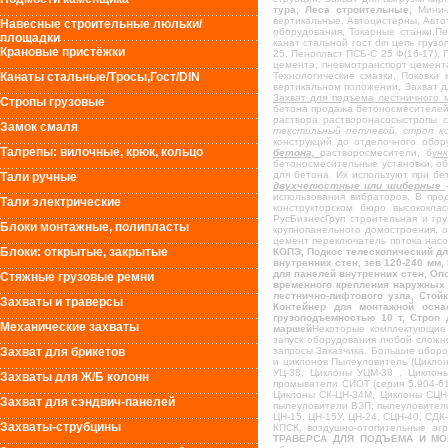
тура, Леса строительные,
Мини-л
вертикальные, Автоцистерны, Авт
Навесные строительные люльки/
оборудования, Токарные станки,Пе
площадки
канат стальной гост din цепь гру
Крановые пристёжки
25, Пенопласт ПСБ-С 25 Ф(16-17),
цемента, пневмотранспорт цемент
Канаты стальные/Тросы,Гост/DIN
Технологические смазки, Поковки 
вертикальном положении, Захват 
Захват для подъема лестничного 
Стропы грузовые
бетона продажа бетоносмесителей
раствора растворонасосыстропы с
Замок смаля
текстильный петлевой, строп к
конструкций до отделочного обор
Талрепы: вилочные, крюк, кольцо
бетона,
растворосмесители, б
ун
бетоносмесительные установки, о
для бетона. Их используют при бе
Тали ручные
двухчелюстные или шиберные
использования вибраторов. В прод
Тали электрические
конструкторском бюро высококл
РусБизнесГруп строительная и гр
Блоки монтажные, полипласты
крупнопанельного домостроения. 
цемент переключатель потока насо
Блоки: открытые, закрытые
КОПЭ, Подкос телескопический дл
внутренних стен, зев 120-240 мм
для панелей внутренних стен, Оп
Стяжные грузовые ремни
временного крепления наружных 
лестнично-лифтового узла, Стой
Захваты и траверсы
Контейнер для монтажной оснас
грузоподъемностью 10 т, Строп 
Механические захваты
маршей
Некоторые комплектующие 
запуск оборудования любой сложн
Захват для брикетов
запросы Заказчика. Большие оборо
и циклонов Пылеуловитель (Цикло
УЦ-38, Циклоны УЦМ-38 , Циклон
Захваты для Ж/Б колонн
промыватели СИОТ (серия 5.904-61
Циклоны СК-ЦН-34М, Циклоны СЦН-
Захват для сэндвич-панелей
пылеуловители ВЗП; пылеуловител
ЦН-15, ЦН-15У, ЦН-24, СЦН-40, СД
Захваты-струбцины
КПСК, воздушно-отопительные аг
ТРАВЕРСА ДЛЯ ПОДЪЕМА И МО