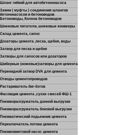
Шланг гибкий для автобетононасоса
Замки ( муфты ) соединения шлангов
бетононасосов и бетоноводов
Бетоноводы, Колена бетоноводов
Шнековые питатели, шнековые конвееры
Склад цемента, силос
Дозаторы цемента ,песка, щебня, воды
Затвор для песка и щебня
Затворы для силосов или дозаторов
Шиберные (ножевые)затворы для цемента
Перекидной затвор DVA для цемента
Отводы цементопроводов
Растариватель биг-бэгов
Фасовщик цемента ,сухих смесей ФШ-1
Пневморазгружатель донной выгрузки
Пневморазгружатель боковой выгрузки
Пневматический подьемник цемента
Переключатель потока цемента
Пневмовинтовой насос цемента