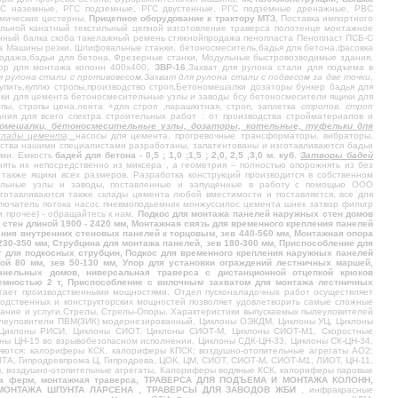
РГС наземные, РГС подземные, РГС двустенные, РГС подземные дренажные, РВС
мические цистерны,
Прицепное оборудование к трактору МТЗ
, Поставка импортного
тальной канатный текстильный цепной изготовление траверса полотенце монтажное
шенный балка скоба такелажный ремень стяжнойпродажа пенопласта Пенопласт ПСБ-С
ста Машины резки, Шлифовальные станки, бетоносмеситель,бадья для бетона,фасовка
родажа,бадьи для бетона, Фрезерные станки, Модульные быстровозводимые здания,
тор для монтажа колонн 400х400,
ЗВР-16
,Захват для рулона стали для подъема в
я рулона стали с противовесом,Захват для рулона стали с подвесом за две точки
,
купить,куплю стропы,производство строп,Бетономешалки дозаторы бункер бадья для
ки для цемента бетоносмесительные узлы и заводы бсу бетоносмесители ящики для
пы, стропы цена,лента +для строп ,парашютная, строп, заплетка
стропов, строп
ания для всего спектра строительных работ : от производства стройматериалов и
ономешалки, бетоносмесительные узлы, дозаторы, котельные, туфельки для
склады цемента,
насосы для цемента, прогревочные трансформаторы, вибраторы,
ьства нашими специалистами разработаны, запатентованы и изготавливаются бадьи
ами. Емкость
бадей для бетона - 0,5 ; 1,0 ;1,5 ; 2,0, 2,5 ,3,0 м. куб
.
Затворы бадей
нять их непосредственно из миксера , а геометрия – полностью опорожнять из без
 в также ящики всех размеров. Разработка конструкций производится в собственном
тельные узлы и заводы, поставленные и запущенные в работу с помощью ООО
готавливаются также склады цемента любой вместимости и поставляется, все для
ключатель потока насос пневмоподьемник монжуссилос цемента шнек затвор фильтр
 прочее) - обращайтесь к нам.
Подкос для монтажа панелей наружных стен домов
стен длиной 1900 - 2420 мм, Монтажная связь для временного крепления панелей
ления внутренних стеновых панелей к торцовым, зев 440-560 мм, Монтажная опора
230-350 мм, Струбцина для монтажа панелей, зев 180-300 мм, Приспособление для
т для подкосных струбцин, Подкос для временного крепления наружных панелей
ной 80 мм, зев 50-130 мм, Упор для установки ограждений лестничных маршей,
панельных домов, ниверсальная траверса с дистанционной отцепкой крюков
дъемностью 2 т, Приспособление с вилочным захватом для монтажа лестничных
агает производственными мощностями. Отдел пусконаладочных работ осуществляет
водственных и конструкторских мощностей позволяет удовлетворить самые сложные
ование и услуги.Стрелы, Стрелы-Опоры, Характеристики выпускаемых пылеуловителей
ылеуловители ПВМ(ЗИК) модернезированный, Циклоны ОЭКДМ, Циклоны УЦ, Циклоны
, Циклоны РИСИ, Циклоны СИОТ, Циклоны СИОТ-М, Циклоны СИОТ-М1, Скоростные
оны ЦН-15 во взрывобезопасном исполнении, Циклоны СДК-ЦН-33, Циклоны СК-ЦН-34,
яются: калориферы КСК, калориферы КПСК; воздушно-отопительные агрегаты АО2;
А, Гипродревпрома Ц, Гипродрева, ЦОК, ЦМ, СИОТ, СИОТ-М, СИОТ-М1, ЛИОТ, ЦН-11,
ы, воздушно-отопительные агрегаты, Калориферы водяные КСК, калориферы паровые
ажа ферм, монтажная траверса, ТРАВЕРСА ДЛЯ ПОДЪЕМА И МОНТАЖА КОЛОНН,
 МОНТАЖА ШПУНТА ЛАРСЕНА , ТРАВЕРСЫ ДЛЯ ЗАВОДОВ ЖБИ
, инфракрасные