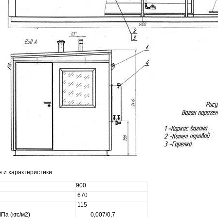
 и характеристики
900
670
115
а (кгс/м2)
0,007/0,7