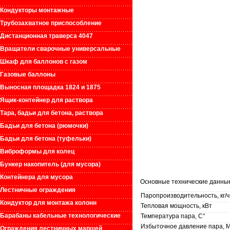
Кондукторы монтажные
Трубозахватное приспособление
Дистанционная траверса 4047
Вращатели сварочные универсальные
Шкаф для баллонов с газом
Газовые баллоны
Выносная площадка 1824 и 1875
Ящик-контейнер для раствора
Тара, бадьи для бетона, раствора
Бадьи для бетона (рюмочки)
Бадьи для бетона (туфельки)
Виброформы для колец
Бункер накопитель (для мусора)
Контейнера для мусора
Основные технические данные
Лестничные ограждения
Паропроизводительность, кг/ч
Кондуктор для монтажа колонн
Тепловая мощность, кВт
Барабаны кабельные технологические
Температура пара, С°
Избыточное давление пара, МП
Ограждения лестничных маршей