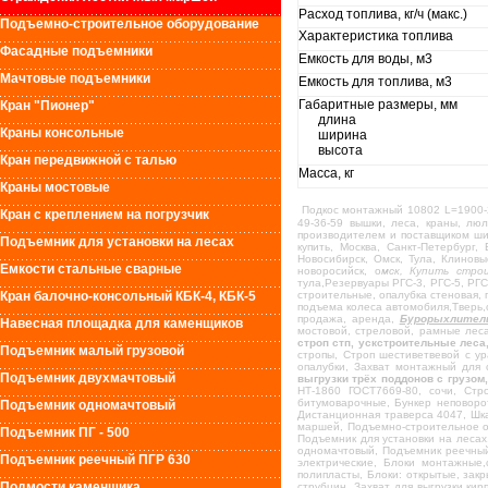
Расход топлива, кг/ч (макс.)
Подъемно-строительное оборудование
Характеристика топлива
Фасадные подъемники
Емкость для воды, м3
Мачтовые подъемники
Емкость для топлива, м3
Габаритные 
Кран "Пионер"
длина
Краны консольные
ширина
высота
Кран передвижной с талью
Масса, кг
Краны мостовые
Подкос монтажный 10802 L=1900-
Кран с креплением на погрузчик
49-36-59 вышки, леса, краны, лю
производителем и поставщиком шир
Подъемник для установки на лесах
купить, Москва, Санкт-Петербург,
Новосибирск, Омск, Тула, Клинов
Емкости стальные сварные
новоросийск, о
мск, Купить стро
тула,Резервуары РГС-3, РГС-5, РГС
Кран балочно-консольный КБК-4, КБК-5
строительные, опалубка стеновая, 
подъема колеса автомобиля,Тверь,
продажа, аренда,
Бурорыхлител
Навесная площадка для каменщиков
мостовой, стреловой, рамные леса
строп стп, ускстроительные леса
Подъемник малый грузовой
стропы, Строп шестиветвевой с ур
опалубки, Захват монтажный для 
Подъемник двухмачтовый
выгрузки трёх поддонов с грузом
НТ-1860 ГОСТ7669-80, сочи, Стр
битумоварочные, Бункер неповоро
Подъемник одномачтовый
Дистанционная траверса 4047, Шка
маршей, Подъемно-строительное о
Подъемник ПГ - 500
Подъемник для установки на лесах
одномачтовый, Подъемник реечный 
Подъемник реечный ПГР 630
электрические, Блоки монтажные,
полипласты, Блоки: открытые, зак
Подмости каменщика
струбцин, Захват для выгрузки ки