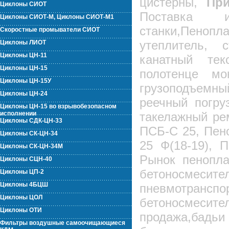
цистерны,
Пр
Циклоны СИОТ
Поставка и
Циклоны СИОТ-М, Циклоны СИОТ-М1
станки,Пено
Скоростные промыватели СИОТ
утеплитель, 
Циклоны ЛИОТ
Циклоны ЦН-11
канатный тек
Циклоны ЦН-15
полотенце мо
Циклоны ЦН-15У
грузоподъемн
Циклоны ЦН-24
реечный погру
Циклоны ЦН-15 во взрывобезопасном
исполнении
такелажный ре
Циклоны СДК-ЦН-33
ПСБ-С 25, Пен
Циклоны СК-ЦН-34
25 Ф(18-19), 
Циклоны СК-ЦН-34М
Рынок пенопла
Циклоны СЦН-40
бетоносмесит
Циклоны ЦП-2
Циклоны 4БЦШ
пневмотранспо
Циклоны ЦОЛ
бетоносмесит
Циклоны ОТИ
продажа,бадьи
Фильтры воздушные самоочищающиеся