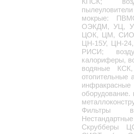
КПСК; возд
пылеуловите
мокрые: ПВМ
ОЭКДМ, УЦ, УЦ
ЦОК, ЦМ, СИОТ
ЦН-15У, ЦН-24
РИСИ; возд
калориферы, в
водяные КСК
отопительные 
инфракрасные 
оборудование. 
металлоконстр
Фильтры в
Нестандартные
Скрубберы ЦС