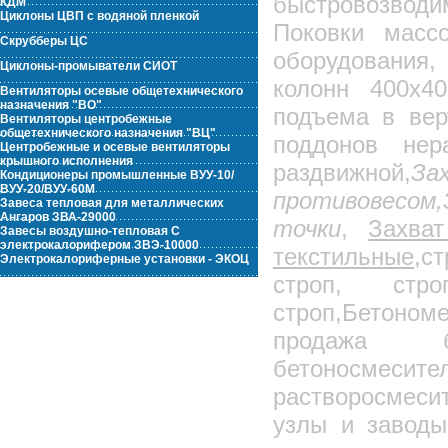
быстровозвод
КДМ
Циклоны ЦВП с водяной пленкой
Поковки массо
Скрубберы ЦС
оборудования,
Циклоны-промыватели СИОТ
колонн 400х40
Вентиляторы осевые общетехнического
назначения "ВО"
подъема в вер
Вентиляторы центробежные
общетехнического назначения "ВЦ"
поддонов нер
Центробежные и осевые вентиляторы
крышного исполнения
раздвижной,
З
Кондиционеры промышленные ВУУ-10/
ВУУ-20/ВУУ-60М
противовесом,
Завеса тепловая для металлических
Ангаров ЗВА-29000
точки
,
Захва
Завесы воздушно-тепловая С
электрокалорифером ЗВЭ-10000
текстильные,
ст
Электрокалориферные установки - ЭКОЦ
строп, стро
строп,Бетоном
продажа б
бетоносмеси
растворосмеси
узлы и заводы