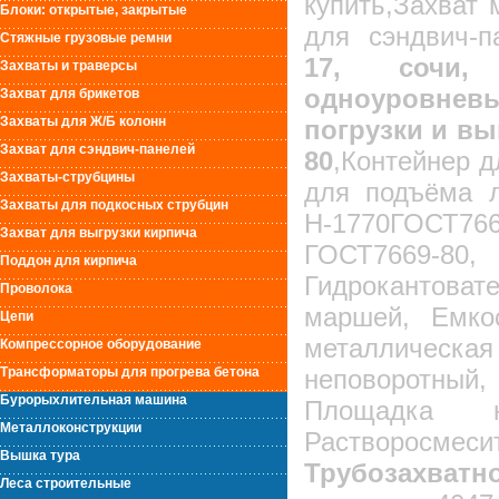
купить,Захват
Блоки: открытые, закрытые
для сэндвич-п
Стяжные грузовые ремни
17, сочи, к
Захваты и траверсы
одноуровневы
Захват для брикетов
Захваты для Ж/Б колонн
погрузки и вы
Захват для сэндвич-панелей
80
,Контейнер д
Захваты-струбцины
для подъёма л
Захваты для подкосных струбцин
Н-1770ГОСТ76
Захват для выгрузки кирпича
ГОСТ7669-8
Поддон для кирпича
Гидрокантоват
Проволока
маршей, Емко
Цепи
металлическая
Компрессорное оборудование
Трансформаторы для прогрева бетона
неповоротны
Бурорыхлительная машина
Площадка 
Металлоконструкции
Растворосме
Вышка тура
Трубозахват
Леса строительные