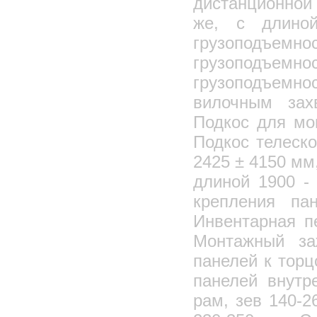
дистанционной 
же, с длино
грузоподъемнос
грузоподъ
грузоподъемно
вилочным зах
Подкос для мо
Подкос телеск
2425 ± 4150 мм
длиной 1900 -
крепления па
Инвентарная п
Монтажный за
панелей к торц
панелей внутр
рам, зев 140-2