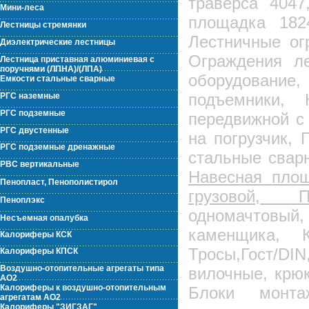
траверса 404
Мини-леса
площадка 182
Лестницы стремянки
Лестничные ог
Диэлектрические лестницы
Ограждения ле
Лестница приставная алюминиевая с
поручнями (ЛПНА)/(ЛПА)
оборудован
Емкости стальные сварные
подъемники,
РГС наземные
РГС подземные
передвижной с
РГС двустенные
на погрузчик, 
РГС подземные дренажные
стальные сварн
РВС вертикальные
Навесная пло
Пенопласт, Пенополистирол
грузовой, 
Пеноплэкс
одномачтовый
Несъемная опалубка
каменщика, 
Калориферы КСК
Тросы,Гост/DI
Калориферы КПСК
Воздушно-отопительные агрегаты типа
вилочные, крюк
АО2
Калориферы к воздушно-отопительным
Блоки монтаж
агрегатам АО2
Калориферы "ЗИГЗАГ"