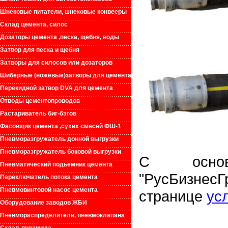
Шнековые питатели, шнековые конвееры
Склад цемента, силос
Дозаторы цемента ,песка, щебня, воды
Затвор для песка и щебня
Затворы для силосов или дозаторов
Шиберные (ножевые)затворы для цемента
Перекидной затвор DVA для цемента
Отводы цементопроводов
Растариватель биг-бэгов
Фасовщик цемента ,сухих смесей ФШ-1
Пневморазгружатель донной выгрузки
Пневморазгружатель боковой выгрузки
С основ
Пневматический подьемник цемента
"РусБизнес
Переключатель потока цемента
Пневмовинтовой насос цемента
странице
ус
Оборудование заводов ЖБИ
Пневмораспределители, пневмоклапана