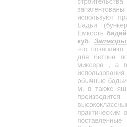
строительст
запатентованы
используют пр
Бадьи (бунке
Емкость
бадей 
куб
.
Затворы
это позволяют
для бетона по
миксера , а г
использовани
обычные бадьи «
м, в также ящ
производитс
высококлассны
практическим 
поставленные