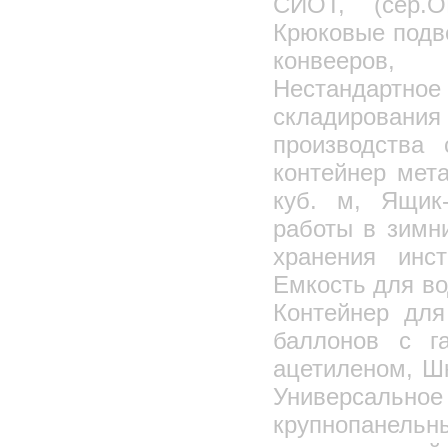
СИОТ, (сер.О
Крюковые подв
конвееров, 
Нестандартн
складирования
производства 
контейнер мет
куб. м, Ящик
работы в зимн
хранения инс
Емкость для во
Контейнер для
баллонов с г
ацетиленом, Ш
Универсальное
крупнопанел