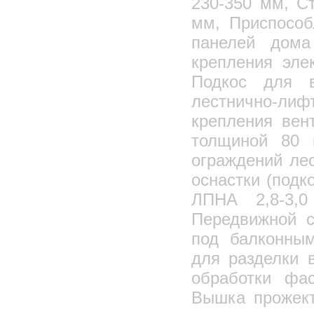
230-350 мм, С
мм, Приспособ
панелей дома
крепления эле
Подкос для в
лестнично-л
крепления вен
толщиной 80 
ограждений ле
оснастки (подк
ЛПНА 2,8-3,
Передвижной с
под балконным
для разделки 
обработки фа
Вышка прожект