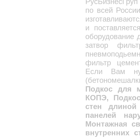
РусБизнесГруп 
по всей Росси
изготавливают
и поставляетс
оборудование д
затвор филь
пневмоподье
фильтр цемен
Если Вам ну
(бетономешалк
Подкос для 
КОПЭ, Подкос
стен длиной
панелей нар
Монтажная св
внутренних с