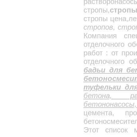
растворонасос
стропы,
стропы
стропы цена,ле
стропов, стро
Компания спец
отделочного об
работ : от про
отделочного о
бадьи для бе
бетоносмеси
туфельки дл
бетона, ра
бетононасосы
цемента, про
бетоносмесите
Этот список 