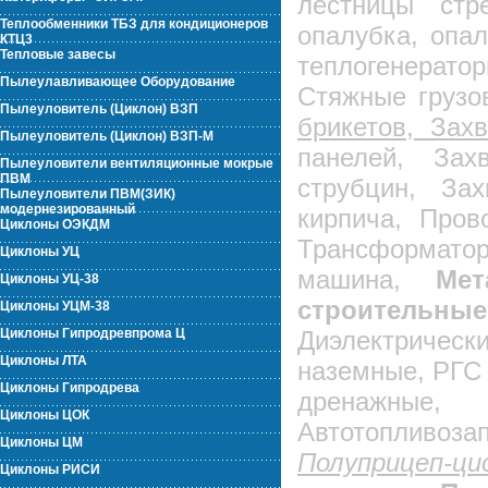
лестницы стре
Теплообменники ТБЗ для кондиционеров
опалубка, опа
КТЦ3
Тепловые завесы
теплогенерато
Пылеулавливающее Оборудование
Стяжные грузо
Пылеуловитель (Циклон) ВЗП
брикетов, Зах
Пылеуловитель (Циклон) ВЗП-М
панелей, Зах
Пылеуловители вентиляционные мокрые
ПВМ
струбцин, За
Пылеуловители ПВМ(ЗИК)
модернезированный
кирпича, Пров
Циклоны ОЭКДМ
Трансформатор
Циклоны УЦ
машина,
Мет
Циклоны УЦ-38
строительные
Циклоны УЦМ-38
Циклоны Гипродревпрома Ц
Диэлектрически
Циклоны ЛТА
наземные, РГС
Циклоны Гипродрева
дренажные,
Циклоны ЦОК
Автотопли
Циклоны ЦМ
Полуприцеп-
Циклоны РИСИ