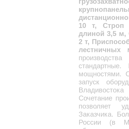
грузозахв
крупнопанел
дистанционн
10 т, Строп
длиной 3,5 м
2 т, Приспосо
лестничных 
производств
стандартные. 
мощностями. О
запуск обору
Владивостока
Сочетание про
позволяет у
Заказчика. Бо
России (в М