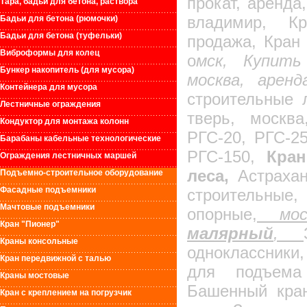
прокат, аренда
Тара, бадьи для бетона, раствора
владимир, Кр
Бадьи для бетона (рюмочки)
Бадьи для бетона (туфельки)
продажа, Кран 
Виброформы для колец
о
мск, Купить
Бункер накопитель (для мусора)
москва, аренд
Контейнера для мусора
строительные 
Лестничные ограждения
тверь, москва
Кондуктор для монтажа колонн
РГС-20, РГС-25
Барабаны кабельные технологические
РГС-150,
Кран
Ограждения лестничных маршей
леса,
Астрахан
Подъемно-строительное оборудование
Фасадные подъемники
строительные
Мачтовые подъемники
опорные,
моск
Кран "Пионер"
малярный
,
Краны консольные
одноклассники
Кран передвижной с талью
для подъема 
Краны мостовые
Башенный кран
Кран с креплением на погрузчик