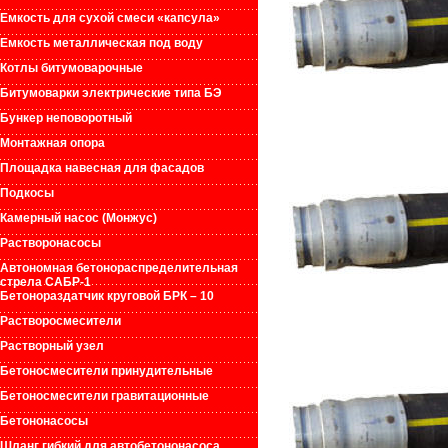
Емкость для сухой смеси «капсула»
Емкость металлическая под воду
Котлы битумоварочные
Битумоварки электрические типа БЭ
Бункер неповоротный
Монтажная опора
Площадка навесная для фасадов
Подкосы
Камерный насос (Монжус)
Растворонасосы
Автономная бетонораспределительная
стрела САБР-1
Бетонораздатчик круговой БРК – 10
Растворосмесители
Растворный узел
Бетоносмесители принудительные
Бетоносмесители гравитационные
Бетононасосы
Шланг гибкий для автобетононасоса