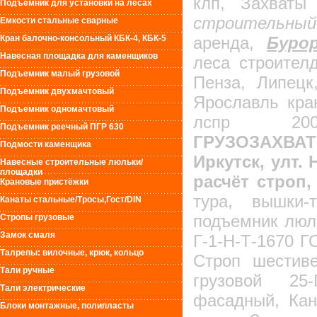
клп, Захваты
Подъемник для установки на лесах
строительный 
Емкости стальные сварные
Кран балочно-консольный КБК-4, КБК-5
аренда,
Буро
Навесная площадка для каменщиков
леса строител
Подъемник малый грузовой
Пенза, Липецк
Подъемник двухмачтовый
Ярославль кра
Подъемник одномачтовый
лспр 200
Подъемник реечный ПГР 630
ГРУЗОЗАХВА
Подмости каменщика
Иркутск, улт.
Навесные строительные люльки/
площадки
расчёт строп,
Крановые пристёжки
тура, вышки-
Канаты стальные/Тросы,Гост/DIN
подъемник люль
Стропы грузовые
Замок смаля
Г-1-Н-Т-1670 Г
Талрепы: вилочные, крюк, кольцо
Строп шестиве
Тали ручные
грузовой 25-
Тали электрические
фасадный, Кан
Блоки монтажные, полипласты