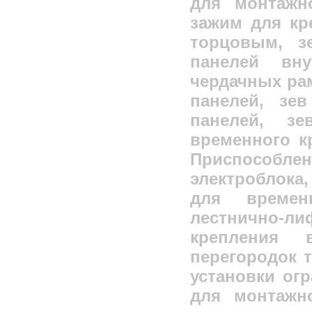
для монтажн
зажим для кр
торцовым, з
панелей вн
чердачных рам
панелей, зе
панелей, з
временного к
Приспособ
электроблока,
для времен
лестнично-л
крепления 
перегородок т
установки ог
для монтажно