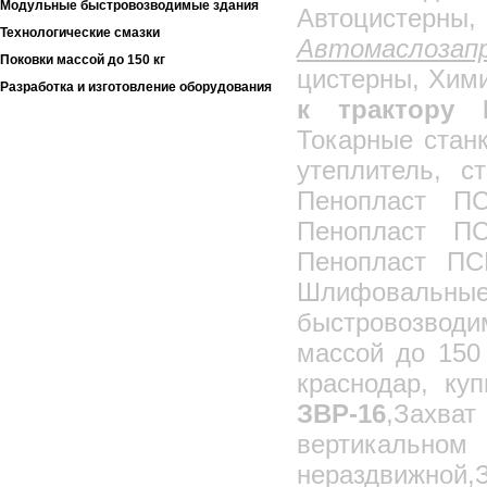
Модульные быстровозводимые здания
Автоцисте
Технологические смазки
Автомаслоза
Поковки массой до 150 кг
цистерны, Хим
Разработка и изготовление оборудования
к трактору 
Токарные станк
утеплитель, с
Пенопласт ПС
Пенопласт ПС
Пенопласт ПС
Шлифовальные
быстровозводим
массой до 150 
краснодар, ку
ЗВР-16
,Захв
вертикальном
нераздвижн