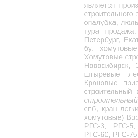
является прои
Пневморазгружатель боковой выгрузки
строительного 
Пневматический подьемник цемента
опалубка, люль
Переключатель потока цемента
тура продажа,
Пневмовинтовой насос цемента
Склад-пирамида
Петербург, Ека
Струбцины
бу, хомутовые
Трубозахватное приспособление
Хомутовые стро
Дистанционная траверса 4047
Новосибирск, 
Шкаф для баллонов с газом
штыревые лес
Газовые баллоны
Крановые прис
Выносная площадка 1824 и 1875
строительный 
Ящик-контейнер для раствора
строительный 
Тара, бадьи для бетона, раствора
Бадьи для бетона (рюмочки)
спб, кран легк
Бадьи для бетона (туфельки)
хомутовые) Вор
Виброформы для колец
РГС-3, РГС-5,
Бункер накопитель (для мусора)
РГС-60, РГС-75
Контейнера для мусора