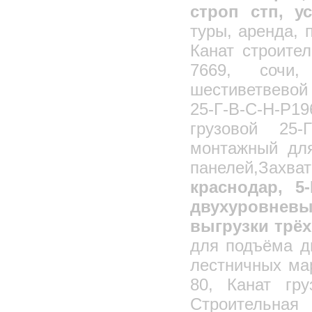
строп стп, у
Подъемник одномачтовый
туры, аренда, 
Подъемник реечный ПГР 630
Канат строител
Подмости каменщика
7669, сочи,
Крановые пристёжки
шестиветвевой
Канаты стальные/Тросы,Гост/DIN
Стропы грузовые
25-Г-В-С-Н-Р1
Замок смаля
грузовой 25-Г
Талрепы: вилочные, крюк, кольцо
монтажный для
Тали ручные
панелей,Захв
Тали электрические
краснодар, 5
Блоки монтажные, полипласты
двухуровнев
Блоки: открытые, закрытые
выгрузки трёх
Стяжные грузовые ремни
для подъёма д
Захваты и траверсы
Захват для брикетов
лестничных мар
Захваты для Ж/Б колонн
80, Канат гру
Захват для сэндвич-панелей
Строительная