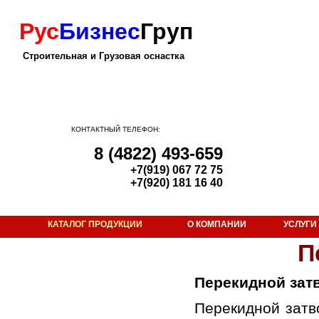
Рус
Бизнес
Груп
Строительная и Грузовая оснастка
КОНТАКТНЫЙ ТЕЛЕФОН:
8 (4822) 493-659
+7(919) 067 72 75
+7(920) 181 16 40
КАТАЛОГ ПРОДУКЦИИ
О КОМПАНИИ
УСЛУГИ
Строительная оснастка
П
Гидрокантователь
Грейфер
Перекидной зат
Грузозахват для лестничных маршей
Перекидной затв
Емкость для сухой смеси «капсула»