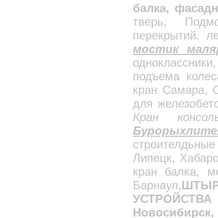
балка, фасад
Лестничные ограждения
тверь, Подмо
Кондуктор для монтажа колонн
перекрытий, л
Барабаны кабельные технологические
мостик маля
Ограждения лестничных маршей
Подъемно-строительное оборудование
одноклассники,
Фасадные подъемники
подъема колес
Мачтовые подъемники
кран Самара, О
Кран "Пионер"
для железобет
Краны консольные
Кран консол
Кран передвижной с талью
Бурорыхлит
Краны мостовые
строителдьные 
Кран с креплением на погрузчик
Липецк, Хабаро
Подъемник для установки на лесах
кран балка, м
Емкости стальные сварные
Кран балочно-консольный КБК-4, КБК-5
Барнаул,
ШТЫР
Навесная площадка для каменьщиков
УСТРОЙСТВ
Подъемник малый грузовой
Новосибирск, 
Подъемник двухмачтовый