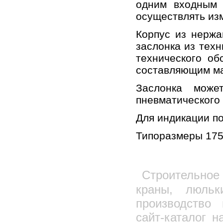
одним входным 
Емкость металлическая под воду
осуществлять из
Котлы битумоварочные
Корпус из нержа
Битумоварки электрические типа БЭ
заслонка из техн
Бункер неповоротный
технического об
Монтажная опора
составляющим ма
Площадка навесная для фасадов
Подкосы
Заслонка може
Растворосмесители
пневматического 
Растворный узел
Для индикации по
Бетоносмесители принудительные
Бетоносмесители гравитационные
Типоразмеры 175х
Шнековые питатели, шнековые конвееры
Склад цемента, силос
Затворы для силосов или дозаторов
Строительно
Шиберные (ножевые)затворы для цемента
краны, люль
Перекидной затвор DVA для цемента
производств
Фасовщик цемента ,сухих смесей ФШ-1
сайт-каталог н
Пневморазгружатель донной выгрузки