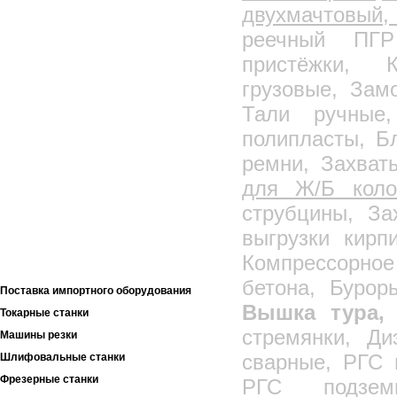
РГС двустенные
двухмачтовы
РГС подземные дренажные
реечный ПГР
РВС вертикальные
пристёжки, К
Пенопласт, Пенополистирол
грузовые, Зам
Пеноплэкс
Тали ручные,
Несъемная опалубка
полипласты, Б
Автоцистерны
Автотопливозаправщики
ремни, Захват
Автомаслозаправщики
для Ж/Б кол
Полуприцеп-цистерны
струбцины, За
Прицеп-цистерны
выгрузки кирп
Химические цистерны
Компрессорное
Прицепное оборудование к трактору МТЗ
бетона, Буро
Поставка импортного оборудования
Вышка тура, 
Токарные станки
стремянки, Ди
Машины резки
сварные, РГС 
Шлифовальные станки
Фрезерные станки
РГС подзем