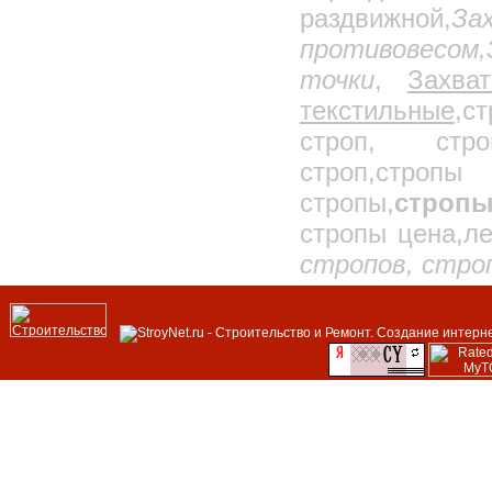
раздвижной,
З
противовесом,
точки
,
Захва
текстильные,
ст
строп, стро
строп,строп
стропы,
строп
стропы цена,ле
стропов, стро