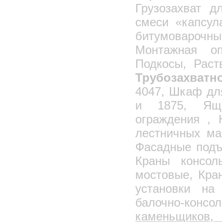
Захваты-струбцины
Грузозахват д
Захваты для подкосных струбцин
смеси «капсул
Захват для выгрузки кирпича
битумоварочны
Поддон для кирпича
Монтажная о
Проволока
Подкосы, Раст
Цепи
Трубозахватн
Компрессорное оборудование
Трансформаторы для прогрева бетона
4047, Шкаф дл
Бурорыхлительная машина
и 1875, Ящи
Металлоконструкции
ограждения , 
Вышка тура
лестничных ма
Леса строительные
Фасадные подъ
Мини-леса
Краны консол
Лестницы стремянки
мостовые, Кра
Диэлектрические лестницы
установки на
Емкости стальные сварные
РГС наземные
балочно-консо
РГС подземные
каменьщиков,