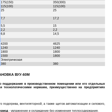
175(150)
350(300)
115(100)
115(100)
25
25
7,7
17,2
5,5
15
2,2
2,2
6,8
14,5
4200
4625
1240
1240
1800
1800
1500
1800
Электрическая
380
380
НОВКА ВУУ-60М
го поддержания в производственном помещении или его отдельных
 и технологическими нормами, преимущественно на предприятиях
-го подогрева, вентиляторной, а также щитов автоматизации и силового,
ериод
- увлажнение и охлаждение без изменения теплосодержания.