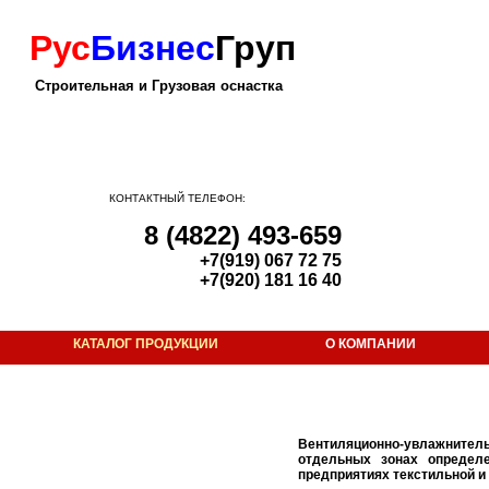
Рус
Бизнес
Груп
Строительная и Грузовая оснастка
КОНТАКТНЫЙ ТЕЛЕФОН:
8 (4822) 493-659
+7(919) 067 72 75
+7(920) 181 16 40
КАТАЛОГ ПРОДУКЦИИ
О КОМПАНИИ
Строительная оснастка
Гидрокантователь
Грейфер
Вентиляционно-увлажнител
Грузозахват для лестничных маршей
отдельных зонах определе
предприятиях текстильной и
Емкость для сухой смеси «капсула»