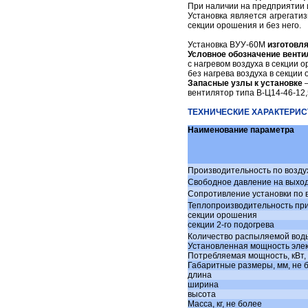
При наличии на предприятии
Газовые баллоны
Установка является агрегат
секции орошения и без него.
Выносная площадка 1824 и 1875
Установка ВУУ-60М
изготовл
Ящик-контейнер для раствора
Условное обозначение венти
с нагревом воздуха в секции 
Тара, бадьи для бетона, раствора
без нагрева воздуха в секции
Запасные узлы к установке
–
Бадьи для бетона (рюмочки)
вентилятор типа В-Ц14-46-12,
Бадьи для бетона (туфельки)
ТЕХНИЧЕСКИЕ ХАРАКТЕРИС
Виброформы для колец
Наименование параметра
Бункер накопитель (для мусора)
Контейнера для мусора
Лестничные ограждения
Производительность по возду
Свободное давление на выходе
Кондуктор для монтажа колонн
Сопротивление установки по во
Барабаны кабельные технологические
Теплопроизводительность при
секции орошения
Ограждения лестничных маршей
секции 2-го подогрева
Количество распыляемой воды
Подъемно-строительное оборудование
Установленная мощность элект
Фасадные подъемники
Потребляемая мощность, кВт,
Габаритные размеры, мм, не 
Мачтовые подъемники
длина
ширина
Кран "Пионер"
высота
Масса, кг, не более
Краны консольные