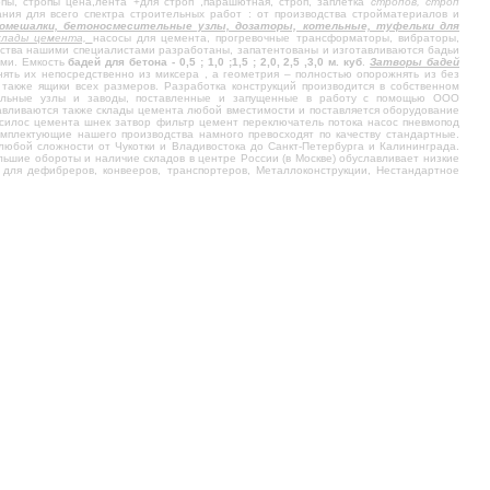
пы, стропы цена,лента +для строп ,парашютная, строп, заплетка
стропов, строп
ания для всего спектра строительных работ : от производства стройматериалов и
ономешалки, бетоносмесительные узлы, дозаторы, котельные, туфельки для
склады цемента,
насосы для цемента, прогревочные трансформаторы, вибраторы,
ьства нашими специалистами разработаны, запатентованы и изготавливаются бадьи
ами. Емкость
бадей для бетона - 0,5 ; 1,0 ;1,5 ; 2,0, 2,5 ,3,0 м. куб
.
Затворы бадей
нять их непосредственно из миксера , а геометрия – полностью опорожнять из без
 в также ящики всех размеров. Разработка конструкций производится в собственном
тельные узлы и заводы, поставленные и запущенные в работу с помощью ООО
тавливаются также склады цемента любой вместимости и поставляется оборудование
ссилос цемента шнек затвор фильтр цемент переключатель потока насос пневмопод
мплектующие нашего производства намного превосходят по качеству стандартные.
любой сложности от Чукотки и Владивостока до Санкт-Петербурга и Калининграда.
ьшие обороты и наличие складов в центре России (в Москве) обуславливает низкие
 для дефибреров, конвееров, транспортеров, Металлоконструкции, Нестандартное