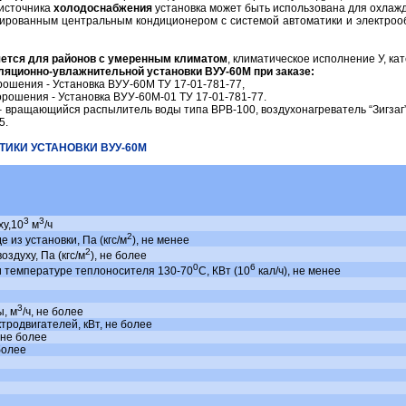
 источника
холодоснабжения
установка может быть использована для охлаж
изированным центральным кондиционером с системой автоматики и электро
яется для районов с умеренным климатом
, климатическое исполнение У, к
ляционно-увлажнительной установки ВУУ-60М при заказе:
орошения - Установка ВУУ-60М ТУ 17-01-781-77,
 орошения - Установка ВУУ-60М-01 ТУ 17-01-781-77.
 вращающийся распылитель воды типа ВРВ-100, воздухонагреватель “Зигзаг
5.
ТИКИ УСТАНОВКИ ВУУ-60М
3
3
ху,10
м
/ч
2
 из установки, Па (кгс/м
), не менее
2
здуху, Па (кгс/м
), не более
0
6
 температуре теплоносителя 130-70
С, КВт (10
кал/ч), не менее
3
, м
/ч, не более
родвигателей, кВт, не более
 не более
более