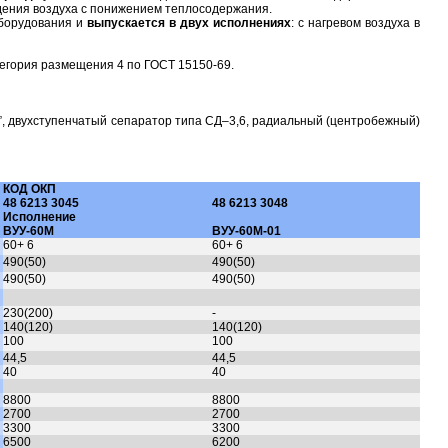
дения воздуха с понижением теплосодержания.
оборудования и
выпускается в двух исполнениях
: с нагревом воздуха в
атегория размещения 4 по ГОСТ 15150-69.
”, двухступенчатый сепаратор типа СД–3,6, радиальный (центробежный)
КОД ОКП
48 6213 3045
48 6213 3048
Исполнение
ВУУ-60М
ВУУ-60М-01
60+ 6
60+ 6
490(50)
490(50)
490(50)
490(50)
230(200)
-
140(120)
140(120)
100
100
44,5
44,5
40
40
8800
8800
2700
2700
3300
3300
6500
6200