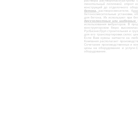
Тали ручные
раствора растворонасосыстропы с
текстильный петлевой, строп к
конструкций до отделочного обор
Тали электрические
бетона,
растворосмесители, б
ун
бетоносмесительные установки, о
Блоки монтажные, полипласты
для бетона. Их используют при бе
двухчелюстные или шиберные
Блоки: открытые, закрытые
использования вибраторов. В прод
конструкторском бюро высококл
Стяжные грузовые ремни
РусБизнесГруп строительная и гру
для его транспортировки.силос ц
Если Вам нужны запчасти на любо
Захваты и траверсы
Компания располагает производст
Сочетание производственных и кон
Захват для брикетов
цены на оборудование и услуги.С
оборудование.
Захваты для Ж/Б колонн
Захват для сэндвич-панелей
Захваты-струбцины
Захваты для подкосных струбцин
Захват для выгрузки кирпича
Поддон для кирпича
Проволока
Цепи
Компрессорное оборудование
Трансформаторы для прогрева бетона
Бурорыхлительная машина