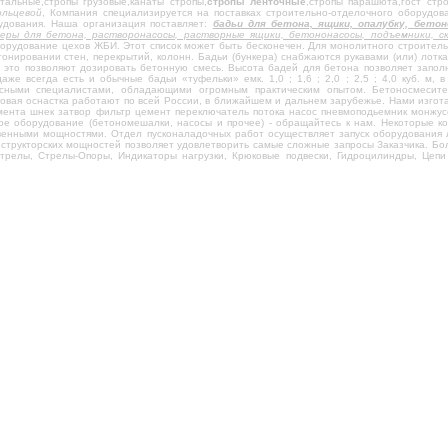
тальные,стропы грузовые,канаты стропы,
стропы ленточные
,стропы парашюта,гост стро
ольцевой
, Компания специализируется на поставках строительно-отделочного оборудов
удования. Наша организация поставляет:
бадьи для бетона, ящики, опалубку, бет
керы для бетона, растворонасосы, растворные ящики, бетононасосы, подъемники, 
борудование цехов ЖБИ. Этот список может быть бесконечен. Для монолитного строител
тонировании стен, перекрытий, колонн. Бадьи (бункера) снабжаются рукавами (или) лотк
- это позволяют дозировать бетонную смесь. Высота бадей для бетона позволяет запол
аже всегда есть и обычные бадьи «туфельки» емк. 1,0 ; 1,6 ; 2,0 ; 2,5 ; 4,0 куб. м,
ассными специалистами, обладающими огромным практическим опытом. Бетоносмеси
зовая оснастка работают по всей России, в ближайшем и дальнем зарубежье. Нами изго
емента шнек затвор фильтр цемент переключатель потока насос пневмоподьемник монжу
е оборудование (бетономешалки, насосы и прочее) - обращайтесь к нам. Некоторые ко
венными мощностями. Отдел пусконаладочных работ осуществляет запуск оборудования 
структорских мощностей позволяет удовлетворить самые сложные запросы Заказчика. Бол
трелы, Стрелы-Опоры, Индикаторы нагрузки, Крюковые подвески, Гидроцилиндры, Цепи