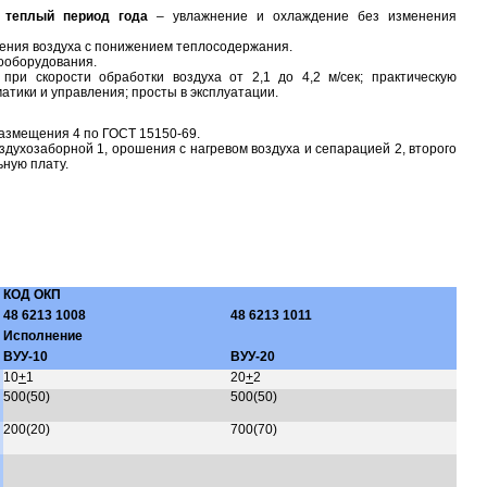
в
теплый период года
– увлажнение и охлаждение без изменения
дения воздуха с понижением теплосодержания.
ооборудования.
ри скорости обработки воздуха от 2,1 до 4,2 м/сек; практическую
тики и управления; просты в эксплуатации.
размещения 4 по ГОСТ 15150-69.
здухозаборной 1, орошения с нагревом воздуха и сепарацией 2, второго
ьную плату.
КОД ОКП
48 6213 1008
48 6213 1011
Исполнение
ВУУ-10
ВУУ-20
10
+
1
20
+
2
500(50)
500(50)
200(20)
700(70)