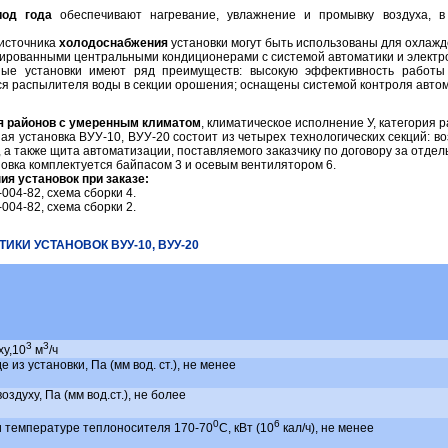
иод года
обеспечивают нагревание, увлажнение и промывку воздуха, 
 источника
холодоснабжения
установки могут быть использованы для охлаж
зированными центральными кондиционерами с системой автоматики и электр
ые установки имеют ряд преимуществ: высокую эффективность работы п
 распылителя воды в секции орошения; оснащены системой контроля автома
я районов с умеренным климатом
, климатическое исполнение У, категория 
 установка ВУУ-10, ВУУ-20 состоит из четырех технологических секций: во
, а также щита автоматизации, поставляемого заказчику по договору за отдел
овка комплектуется байпасом 3 и осевым вентилятором 6.
я установок при заказе:
-004-82, схема сборки 4.
-004-82, схема сборки 2.
ИКИ УСТАНОВОК ВУУ-10, ВУУ-20
3
3
ху,10
м
/ч
из установки, Па (мм вод. ст.), не менее
здуху, Па (мм вод.ст.), не более
0
6
 температуре теплоносителя 170-70
С, кВт (10
кал/ч), не менее