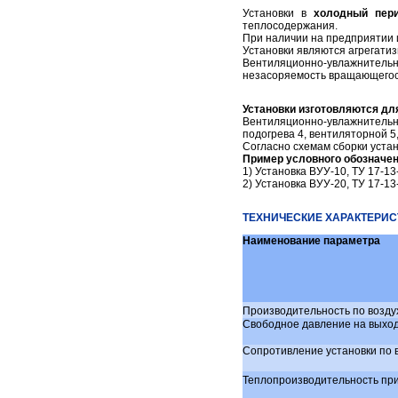
Установки в
холодный пер
Емкость металлическая под воду
теплосодержания.
Котлы битумоварочные
При наличии на предприятии
Установки являются агрегати
Битумоварки электрические типа БЭ
Вентиляционно-увлажнительн
незасоряемость вращающегося
Бункер неповоротный
Монтажная опора
Установки изготовляются дл
Вентиляционно-увлажнительная
Площадка навесная для фасадов
подогрева 4, вентиляторной 5
Согласно схемам сборки устан
Подкосы
Пример условного обозначени
Камерный насос (Монжус)
1) Установка ВУУ-10, ТУ 17-13
2) Установка ВУУ-20, ТУ 17-13
Растворонасосы
Растворосмесители
ТЕХНИЧЕСКИЕ ХАРАКТЕРИСТ
Растворный узел
Наименование параметра
Бетоносмесители принудительные
Бетоносмесители гравитационные
Бетононасосы
Производительность по возду
Свободное давление на выходе 
Шнековые питатели, шнековые конвееры
Склад цемента, силос
Сопротивление установки по во
Дозаторы цемента ,песка, щебня, воды
Теплопроизводительность при
Затвор для песка и щебня