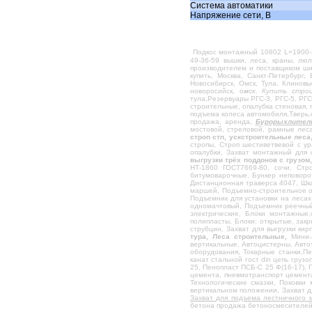
Система автоматики
Напряжение сети, В
Кран передвижной с талью
Краны мостовые
Кран с креплением на погрузчик
Подкос монтажный 10802 L=1900-
49-36-59 вышки, леса, краны, лю
Подъемник для установки на лесах
производителем и поставщиком шир
купить, Москва, Санкт-Петербург,
Новосибирск, Омск, Тула, Клинов
Емкости стальные сварные
новоросийск, о
мск, Купить стро
тула,Резервуары РГС-3, РГС-5, РГС
Кран балочно-консольный КБК-4, КБК-5
строительные, опалубка стеновая, 
подъема колеса автомобиля,Тверь,
Навесная площадка для каменщиков
продажа, аренда,
Бурорыхлител
мостовой, стреловой, рамные леса
строп стп, ускстроительные леса
Подъемник малый грузовой
стропы, Строп шестиветвевой с ур
опалубки, Захват монтажный для 
Подъемник двухмачтовый
выгрузки трёх поддонов с грузом
НТ-1860 ГОСТ7669-80, сочи, Стр
Подъемник одномачтовый
битумоварочные, Бункер неповоро
Дистанционная траверса 4047, Шка
Подъемник реечный ПГР 630
маршей, Подъемно-строительное о
Подъемник для установки на лесах
одномачтовый, Подъемник реечный 
Подмости каменщика
электрические, Блоки монтажные,
полипласты, Блоки: открытые, зак
Крановые пристёжки
струбцин, Захват для выгрузки ки
тура, Леса строительные,
Мини-л
Канаты стальные/Тросы,Гост/DIN
вертикальные, Автоцистерны, Авт
оборудования, Токарные станки,Пе
Стропы грузовые
канат стальной гост din цепь гру
25, Пенопласт ПСБ-С 25 Ф(16-17),
цемента, пневмотранспорт цемент
Замок смаля
Технологические смазки, Поковки 
вертикальном положении, Захват 
Талрепы: вилочные, крюк, кольцо
Захват для подъема лестничного 
бетона продажа бетоносмесителей