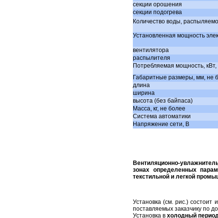
секции орошения
Затворы для силосов или дозаторов
секции подогрева
Количество воды, распыляем
Шиберные (ножевые)затворы для цемента
Перекидной затвор DVA для цемента
Установленная мощность элект
Отводы цементопроводов
вентилятора
распылителя
Растариватель биг-бэгов
Потребляемая мощность, кВт,
Фасовщик цемента ,сухих смесей ФШ-1
Габаритные размеры, мм, не 
Пневморазгружатель донной выгрузки
длина
ширина
Пневморазгружатель боковой выгрузки
высота (без байпаса)
Пневматический подьемник цемента
Масса, кг, не более
Система автоматики
Переключатель потока цемента
Напряжение сети, В
Пневмовинтовой насос цемента
Оборудование заводов ЖБИ
Пневмораспределители, пневмоклапана
Вентиляционно-увлажнитель
Склад-пирамида
зонах определенных парам
текстильной и легкой промы
Струбцины
Трубозахватное приспособление
Установка (см. рис.) состоит
Дистанционная траверса 4047
поставляемых заказчику по до
Установка в
холодный период
Шкаф для баллонов с газом