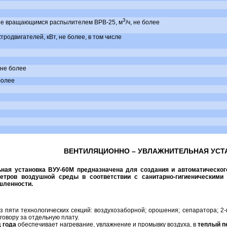
3
ое вращающимся распылителем ВРВ-25, м
/ч, не более
родвигателей, кВт, не более, в том числе
 не более
более
ВЕНТИЛЯЦИОННО – УВЛАЖНИТЕЛЬНАЯ УСТА
ная установка ВУУ-60М предназначена для создания и автоматическо
етров воздушной среды в соответствии с санитарно-гигиеническими
шленности.
 из пяти технологических секций: воздухозаборной; орошения; сепаратора; 2
говору за отдельную плату.
 года
обеспечивает нагревание, увлажнение и промывку воздуха, в
теплый п