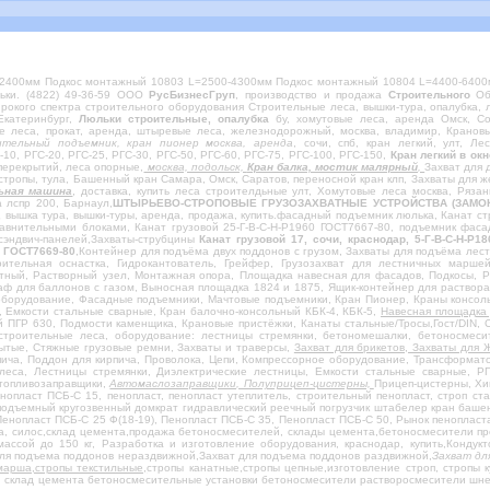
2400мм Подкос монтажный 10803 L=2500-4300мм Подкос монтажный 10804 L=4400-6400
льки. (4822) 49-36-59 ООО
РусБизнесГруп
, производство и продажа
Строительного
Обо
окого спектра строительного оборудования Строительные леса, вышки-тура, опалубка, 
 Екатеринбург,
Люльки строительные, опалубка
бу, хомутовые леса, аренда Омск, Со
ые леса, прокат, аренда, штыревые леса, железнодорожный, москва, владимир, Кранов
ительный подъемник, кран пионер москва, аренда
, сочи, спб, кран легкий, улт, Л
-10, РГС-20, РГС-25, РГС-30, РГС-50, РГС-60, РГС-75, РГС-100, РГС-150,
Кран легкий в ок
перекрытий, леса опорные,
москва, подольск,
Кран балка, мостик малярный
,
Захват для 
стропы, тула, Башенный кран Самара, Омск, Саратов, переносной кран клп, Захваты для 
ьная машина
, доставка, купить леса строителдьные улт, Хомутовые леса москва, Рязан
 лспр 200, Барнаул,
ШТЫРЬЕВО-СТРОПОВЫЕ ГРУЗОЗАХВАТНЫЕ УСТРОЙСТВА (ЗАМОК СМАЛЯ
,
вышка тура, вышки-туры, аренда, продажа, купить.фасадный подъемник люлька, Канат стр
авнительными блоками, Канат грузовой 25-Г-В-С-Н-Р1960 ГОСТ7667-80, подъемник фасад
сэндвич-панелей,Захваты-струбцины
Канат грузовой 17, сочи, краснодар, 5-Г-В-С-Н-
, ГОСТ7669-80
,Контейнер для подъёма двух поддонов с грузом, Захваты для подъёма лест
оительная оснастка, Гидрокантователь, Грейфер, Грузозахват для лестничных марше
тный, Растворный узел, Монтажная опора, Площадка навесная для фасадов, Подкосы, 
ф для баллонов с газом, Выносная площадка 1824 и 1875, Ящик-контейнер для раствора
борудование, Фасадные подъемники, Мачтовые подъемники, Кран Пионер, Краны консольн
, Емкости стальные сварные, Кран балочно-консольный КБК-4, КБК-5,
Навесная площадка 
ПГР 630, Подмости каменщика, Крановые пристёжки, Канаты стальные/Тросы,Гост/DIN, Ст
строительные леса, оборудование: лестницы стремянки, бетономешалки, бетоносмесит
рытые, Стяжные грузовые ремни, Захваты и траверсы,
Захват для брикетов, Захваты для 
рпича, Поддон для кирпича, Проволока, Цепи, Компрессорное оборудование, Трансформа
еса, Лестницы стремянки, Диэлектрические лестницы, Емкости стальные сварные, 
отопливозаправщики,
Автомаслозаправщики, Полуприцеп-цистерны,
Прицеп-цистерны, Хи
нопласт ПСБ-С 15, пенопласт, пенопласт утеплитель, строительный пенопласт, строп с
зоподъемный кругозвенный домкрат гидравлический реечный погрузчик штабелер кран ба
 Пенопласт ПСБ-С 25 Ф(18-19), Пенопласт ПСБ-С 35, Пенопласт ПСБ-С 50, Рынок пенопла
а, силос,склад цемента,продажа бетоносмесителей, склады цемента,бетоносмесители п
массой до 150 кг, Разработка и изготовление оборудования, краснодар, купить,Кондук
для подъема поддонов нераздвижной,Захват для подъема поддонов раздвижной,
Захват дл
марша,стропы текстильные,
стропы канатные,стропы цепные,изготовление строп, стропы 
 склад цемента бетоносмесительные установки бетоносмесители растворосмесители шне