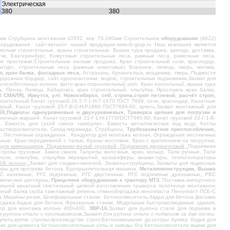
Электрическая
380
380
мм Струбцина монтажная 10552, зев: 70-190мм Строительное
оборудование
(4822)
рудования сайт-каталог нашей продукции:www.rb-grup.ru Наш компания является
люльки строительные, краны строительные. Вышка тура продажа, аренда, доставка,
чи, Екатеринбург, Хомутовые строительные леса, рамные леса, рамочные леса,
ые пристежки,Строительные люльки продажа, Кран строительный сочи, краснодар,
есатурс, строительные леса (рамные хомутовые) Воронеж, липецк, тверь, москва,
но, кран балка, фасадные леса,
Астрахань, Архангельск, владимир, тверь, Подмости
дорожных бордюр, сайт одноклассники, яндекс, строительные подъемники,Захват для
железобетонных колонн, фото к
ран строительный улт, Кран консольный
, вышка тура
ь, Пенза, Липецк, Хабаровск, кран строительный, опалубка, Ярославль кран балка,
), Иркутск, улт. Новосибирск, спб, стропа,строп петлевой, расчёт строп,
оительный Канат грузовой 26,5 Г-1-Н-Т-1670 ГОСТ 7669, сочи, краснодар, Канатные
ный, Канат грузовой 25-Г-В-С-Н-Р1860 ГОСТ7669-80, купить,Захват монтажный для
Р1860,Подкосы одноуровневые и двухуровневые, Траверса цепная для погрузки и
ничных маршей, Канат грузовой 21-Г-1-Н-1770ГОСТ7665-80, Канат грузовой 23-Г-1-В-
й, Емкость для сухой смеси «капсула», Емкость металлическая под воду, Котлы
Растворосмесители, Склад-пирамида, Струбцины,
Трубозахватное приспособление,
, Лестничные ограждения , Кондуктор для монтажа колонн, Ограждения лестничных
ые, Кран передвижной с талью, Краны мостовые, Кран с креплением на погрузчик,
для каменьщиков, Подъемник малый грузовой, Подъемник двухмачтовый,
Подъемник
ропы грузовые, Замок смаля, Талрепы: вилочные, крюк, кольцо, Тали ручные, Тали
ели, опалубка, опалубка перекрытий, калориферы, вышки-туры, теплогенераторы
Ж/Б колонн,
Захват для сэндвич-панелей, Захваты-струбцины, Захваты для подкосных
торы для прогрева бетона, Бурорыхлительная машина,
Металлоконструкции, Вышка
РГС наземные, РГС подземные, РГС двустенные, РГС подземные дренажные, РВС
мические цистерны,
Прицепное оборудование к трактору МТЗ
, Поставка импортного
тальной канатный текстильный цепной изготовление траверса полотенце монтажное
шенный балка скоба такелажный ремень стяжнойпродажа пенопласта Пенопласт ПСБ-С
ста Машины резки, Шлифовальные станки, бетоносмеситель,бадья для бетона,фасовка
родажа,бадьи для бетона, Фрезерные станки, Модульные быстровозводимые здания,
тор для монтажа колонн 400х400,
ЗВР-16
,Захват для рулона стали для подъема в
я рулона стали с противовесом,Захват для рулона стали с подвесом за две точки
,
купить,куплю стропы,производство строп,Бетономешалки дозаторы бункер бадья для
ки для цемента бетоносмесительные узлы и заводы бсу бетоносмесители ящики для