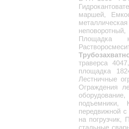
Гидрокантоват
маршей, Емко
металлическая
неповоротный
Площадка н
Растворосме
Трубозахват
траверса 404
площадка 182
Лестничные ог
Ограждения ле
оборудовани
подъемники, 
передвижной с
на погрузчик, 
стальные сварн