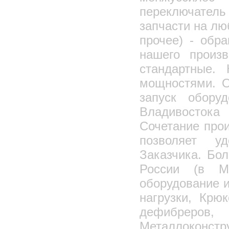
переключатель
запчасти на лю
прочее) - обр
нашего произв
стандартные. 
мощностями. О
запуск обору
Владивостока
Сочетание про
позволяет у
Заказчика. Бо
России (в М
оборудование 
нагрузки, Крю
дефибреро
Металлоконстру