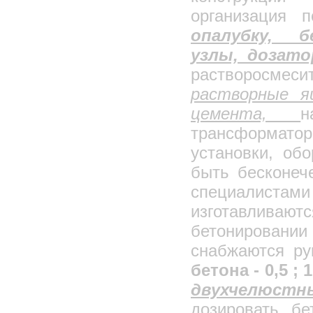
организация 
опалубку, б
узлы, дозато
растворосмесит
растворные я
цемента,
н
трансформат
установки, об
быть бесконеч
специалист
изготавливают
бетонировании 
снабжаются ру
бетона - 0,5 ; 1,
двухчелюс
дозировать б