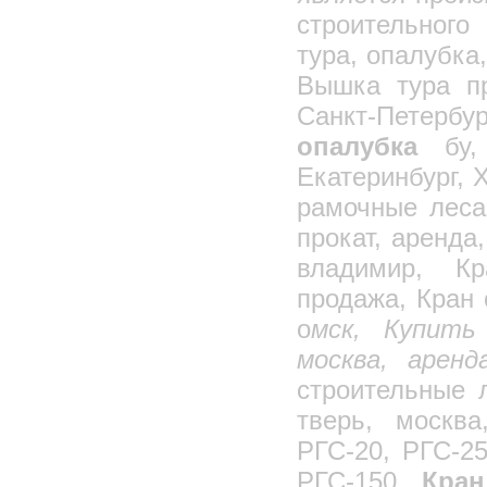
Тали ручные
строительного
Тали электрические
тура, опалубка
Блоки монтажные, полипласты
Вышка тура пр
Блоки: открытые, закрытые
Санкт-Петербу
Стяжные грузовые ремни
Захваты и траверсы
опалубка
бу, 
Захват для брикетов
Екатеринбург, 
Захваты для Ж/Б колонн
рамочные леса
Захват для сэндвич-панелей
прокат, аренда
Захваты-струбцины
владимир, Кр
Захваты для подкосных струбцин
продажа, Кран 
Захват для выгрузки кирпича
о
мск, Купить
Поддон для кирпича
москва, аренд
Проволока
Цепи
строительные 
Компрессорное оборудование
тверь, москва
Трансформаторы для прогрева бетона
РГС-20, РГС-25
Бурорыхлительная машина
РГС-150,
Кран