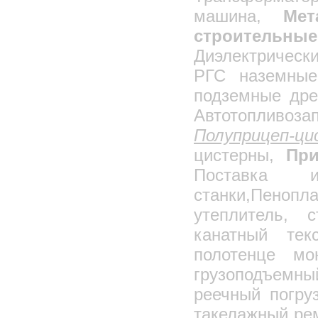
машина,
Мет
строительные
Диэлектрическ
РГС наземные
подземные дре
Автотопли
Полуприцеп-
цистерны,
При
Поставка и
станки,Пеноп
утеплитель, 
канатный тек
полотенце мо
грузоподъемн
реечный погру
такелажный ре