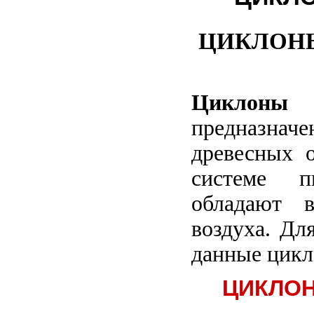
Емкость металлическая под воду
Котлы битумоварочные
ЦИКЛОНЫ
Битумоварки электрические типа БЭ
Бункер неповоротный
Монтажная опора
Циклоны
Площадка навесная для фасадов
Подкосы
предназначе
Камерный насос (Монжус)
древесных о
Растворонасосы
Растворосмесители
системе п
Растворный узел
обладают в
Бетоносмесители принудительные
воздуха. Дл
Бетоносмесители гравитационные
Бетононасосы
данные цикл
Шнековые питатели, шнековые конвееры
Склад цемента, силос
ЦИКЛОН
Дозаторы цемента ,песка, щебня, воды
Затвор для песка и щебня