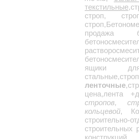
текстильные,
ст
строп, стро
строп,Бетоном
продажа б
бетоносмеси
растворос
бетоносмесите
ящики для 
стальные,ст
ленточные
,с
цена,лента +
стропов, ст
кольцевой
, Ко
строительно-о
строительных 
конструкций