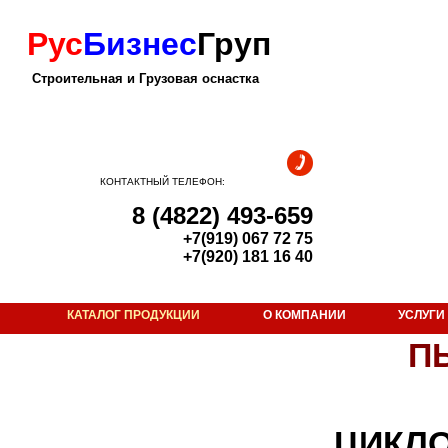
Рус
Бизнес
Груп
Строительная и Грузовая оснастка
КОНТАКТНЫЙ ТЕЛЕФОН:
8 (4822) 493-659
+7(919) 067 72 75
+7(920) 181 16 40
КАТАЛОГ ПРОДУКЦИИ
О КОМПАНИИ
УСЛУГИ
Строительная оснастка
П
Гидрокантователь
Грейфер
Грузозахват для лестничных маршей
ЦИКЛ
Емкость для сухой смеси «капсула»