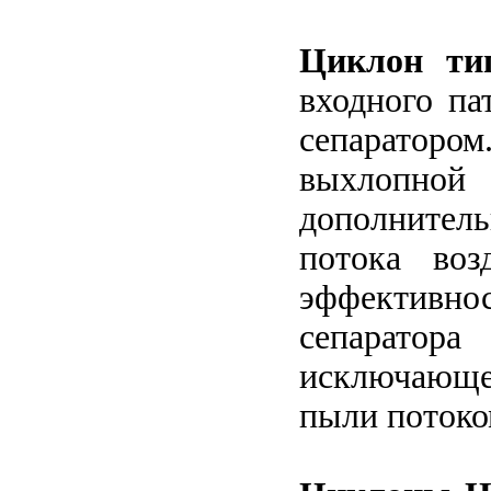
Затворы для силосов или дозаторов
Шиберные (ножевые)затворы для цемента
Циклон т
Перекидной затвор DVA для цемента
входного па
Отводы цементопроводов
сепаратором
Растариватель биг-бэгов
Фасовщик цемента ,сухих смесей ФШ-1
выхлопн
Пневморазгружатель донной выгрузки
дополнител
Пневморазгружатель боковой выгрузки
Пневматический подьемник цемента
потока воз
Переключатель потока цемента
эффективнос
Пневмовинтовой насос цемента
Оборудование заводов ЖБИ
сепаратора
Пневмораспределители, пневмоклапана
исключающее
Склад-пирамида
пыли потоко
Струбцины
Трубозахватное приспособление
Дистанционная траверса 4047
Шкаф для баллонов с газом