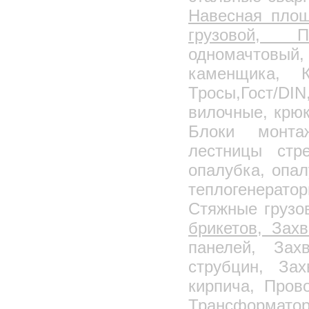
Навесная пло
грузовой, 
одномачтовый
каменщика, К
Тросы,Гост/DI
вилочные, крюк
Блоки монтаж
лестницы стре
опалубка, опа
теплогенерато
Стяжные грузо
брикетов, Зах
панелей, Зах
струбцин, За
кирпича, Пров
Трансформатор