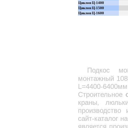
Циклон Ц-1400
Кран передвижной с талью
Циклон Ц-1500
Циклон Ц-1600
Краны мостовые
Кран с креплением на погрузчик
Подъемник для установки на лесах
Емкости стальные сварные
Кран балочно-консольный КБК-4, КБК-5
Навесная площадка для каменщиков
Подъемник малый грузовой
Подъемник двухмачтовый
Подкос мо
Подъемник одномачтовый
монтажный 108
Подъемник реечный ПГР 630
L=4400-6400мм
Подмости каменщика
Крановые пристёжки
Строительное
Канаты стальные/Тросы,Гост/DIN
краны, люльк
Стропы грузовые
производство
Замок смаля
сайт-каталог н
Талрепы: вилочные, крюк, кольцо
является прои