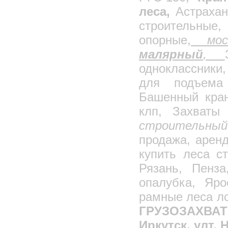
Металлоконструкции
леса,
Астрахан
Вышка тура
строительные
Леса строительные
опорные,
моск
Мини-леса
малярный
,
Лестницы стремянки
Диэлектрические лестницы
одноклассники
Емкости стальные сварные
для подъема 
РГС наземные
Башенный кран
РГС подземные
клп, Захваты
РГС двустенные
строительны
РГС подземные дренажные
продажа, арен
РВС вертикальные
купить леса с
Пенопласт, Пенополистирол
Рязань, Пенза
Пеноплэкс
опалубка, Яро
Несъемная опалубка
Калориферы КСК
рамные леса лс
Калориферы КПСК
ГРУЗОЗАХВА
Воздушно-отопительные агрегаты типа
Иркутск, улт.
АО2