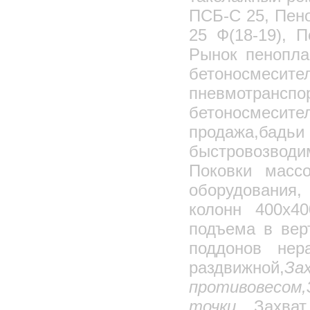
ПСБ-С 25, Пен
25 Ф(18-19), 
Рынок пенопла
бетоносмесит
пневмотранспо
бетоносмесит
продажа,бадьи
быстровозвод
Поковки массо
оборудования,
колонн 400х40
подъема в вер
поддонов нер
раздвижной,
З
противовесом,
точки
,
Захва