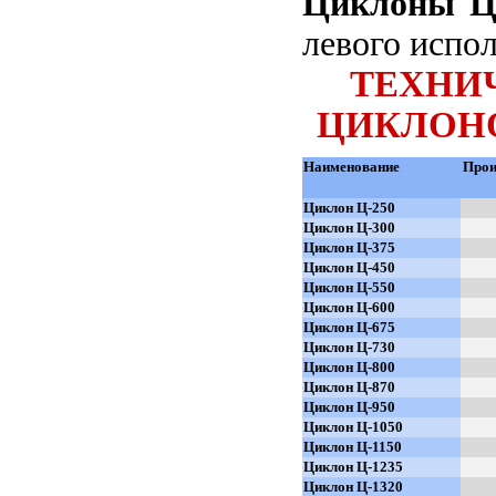
Циклоны 
Газовые баллоны
левого испо
Выносная площадка 1824 и 1875
ТЕХНИ
Ящик-контейнер для раствора
Тара, бадьи для бетона, раствора
ЦИКЛОНО
Бадьи для бетона (рюмочки)
Бадьи для бетона (туфельки)
Наименование
Прои
Виброформы для колец
Циклон Ц-250
Бункер накопитель (для мусора)
Циклон Ц-300
Контейнера для мусора
Циклон Ц-375
Циклон Ц-450
Лестничные ограждения
Циклон Ц-550
Кондуктор для монтажа колонн
Циклон Ц-600
Циклон Ц-675
Барабаны кабельные технологические
Циклон Ц-730
Ограждения лестничных маршей
Циклон Ц-800
Подъемно-строительное оборудование
Циклон Ц-870
Циклон Ц-950
Фасадные подъемники
Циклон Ц-1050
Мачтовые подъемники
Циклон Ц-1150
Циклон Ц-1235
Кран "Пионер"
Циклон Ц-1320
Краны консольные