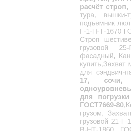
Калориферы к воздушно-отопительным
расчёт строп,
агрегатам АО2
Калориферы "ЗИГЗАГ"
тура, вышки-
Теплообменники ТБЗ для кондиционеров
подъемник люль
КТЦ3
Тепловые завесы
Г-1-Н-Т-1670 Г
Пылеулавливающее Оборудование
Строп шестиве
Пылеуловитель (Циклон) ВЗП
грузовой 25-
Пылеуловитель (Циклон) ВЗП-М
фасадный, Кан
Пылеуловители вентиляционные мокрые
ПВМ
купить,Захват
Пылеуловители ПВМ(ЗИК)
модернезированный
для сэндвич-п
Циклоны ОЭКДМ
17, сочи, к
Циклоны УЦ
Циклоны УЦ-38
одноуровнев
Циклоны УЦМ-38
для погрузки
Циклоны Гипродревпрома Ц
ГОСТ7669-80
,
Циклоны Гипродрева
грузом, Захва
грузовой 21-Г-
В-НТ-1860 ГОС