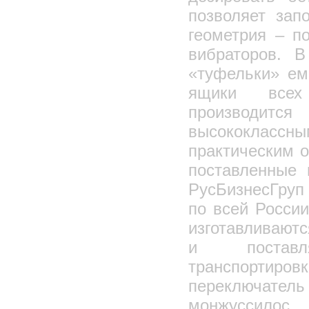
позволяет зап
геометрия – п
вибраторов. 
«туфельки» емк.
ящики всех 
производится
высококлассны
практическим 
поставленные
РусБизнесГруп 
по всей Росси
изготавливают
и поставл
транспортировк
переключат
монжуссилос