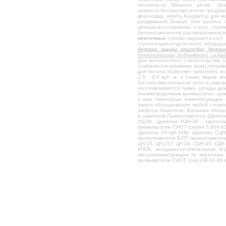
пенопласта Машины резки, Шлиф
Затворы для силосов или дозаторов
цемента,бетоносмесители продажа,
краснодар, купить,Кондуктор для 
раздвижной,
Захват для рулона 
Шиберные (ножевые)затворы для цемента
цепные,изготовление строп, стро
бетоносмесители растворосмесител
Перекидной затвор DVA для цемента
ленточные
,стропы парашюта,гост 
строительно-отделочного оборудо
Отводы цементопроводов
бетона, ящики, опалубку, бето
бетононасосы, подъемники, скла
Растариватель биг-бэгов
Для монолитного строительства н
снабжаются рукавами (или) лоткам
для бетона позволяет заполнять их
Фасовщик цемента ,сухих смесей ФШ-1
2,5 ; 4,0 куб. м, в также ящики
Бетоносмесительные узлы и заводы
Пневморазгружатель донной выгрузки
изготавливаются также склады це
пневмоподьемник монжуссилос цеме
Пневморазгружатель боковой выгрузки
к нам. Некоторые комплектующие 
запуск оборудования любой сложн
Пневматический подьемник цемента
запросы Заказчика. Большие оборо
и циклонов Пылеуловитель (Цикло
УЦ-38, Циклоны УЦМ-38 , Циклон
Переключатель потока цемента
промыватели СИОТ (серия 5.904-61
Циклоны СК-ЦН-34М, Циклоны СЦН-
Пневмовинтовой насос цемента
пылеуловители ВЗП; пылеуловител
ЦН-15, ЦН-15У, ЦН-24, СЦН-40, СД
Оборудование заводов ЖБИ
КПСК, воздушно-отопительные аг
металлоконструкции по чертежам 
промыватели СИОТ, (сер.ОВ-02-99 
Пневмораспределители, пневмоклапана
Склад-пирамида
Струбцины
Анкеры
Растяжки
Распорки