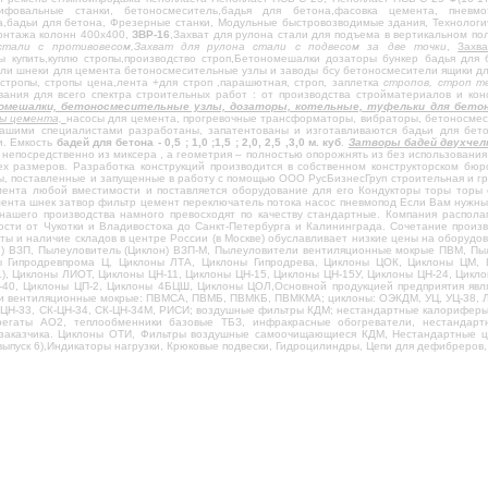
овальные станки, бетоносмеситель,бадья для бетона,фасовка цемента, пневмот
бадьи для бетона, Фрезерные станки, Модульные быстровозводимые здания, Технологиче
монтажа колонн 400х400,
ЗВР-16
,Захват для рулона стали для подъема в вертикальном п
стали с противовесом,Захват для рулона стали с подвесом за две точки
,
Захв
пы купить,куплю стропы,производство строп,Бетономешалки дозаторы бункер бадья дл
и шнеки для цемента бетоносмесительные узлы и заводы бсу бетоносмесители ящики для
стропы, стропы цена,лента +для строп ,парашютная, строп, заплетка
стропов, строп те
вания для всего спектра строительных работ : от производства стройматериалов и ко
номешалки, бетоносмесительные узлы, дозаторы, котельные, туфельки для бето
ды цемента,
насосы для цемента, прогревочные трансформаторы, вибраторы, бетоносмеси
ашими специалистами разработаны, запатентованы и изготавливаются бадьи для бетон
и. Емкость
бадей для бетона - 0,5 ; 1,0 ;1,5 ; 2,0, 2,5 ,3,0 м. куб
.
Затворы бадей двухче
 непосредственно из миксера , а геометрия – полностью опорожнять из без использования в
 всех размеров. Разработка конструкций производится в собственном конструкторском 
, поставленные и запущенные в работу с помощью ООО РусБизнесГруп строительная и гр
мента любой вместимости и поставляется оборудование для его Кондукторы торы торы 
нта шнек затвор фильтр цемент переключатель потока насос пневмопод Если Вам нужны 
нашего производства намного превосходят по качеству стандартные. Компания распол
ости от Чукотки и Владивостока до Санкт-Петербурга и Калининграда. Сочетание произ
ты и наличие складов в центре России (в Москве) обуславливает низкие цены на оборуд
н) ВЗП, Пылеуловитель (Циклон) ВЗП-М, Пылеуловители вентиляционные мокрые ПВМ, П
ы Гипродревпрома Ц, Циклоны ЛТА, Циклоны Гипродрева, Циклоны ЦОК, Циклоны ЦМ
), Циклоны ЛИОТ, Циклоны ЦН-11, Циклоны ЦН-15, Циклоны ЦН-15У, Циклоны ЦН-24, Цикл
40, Циклоны ЦП-2, Циклоны 4БЦШ, Циклоны ЦОЛ,Основной продукцией предприятия явл
и вентиляционные мокрые: ПВМСА, ПВМБ, ПВМКБ, ПВМКМА; циклоны: ОЭКДМ, УЦ, УЦ-38, ЛТ
К-ЦН-33, СК-ЦН-34, СК-ЦН-34М, РИСИ; воздушные фильтры КДМ; нестандартные калорифер
регаты АО2, теплообменники базовые ТБЗ, инфракрасные обогреватели, нестандарт
заказчика. Циклоны ОТИ, Фильтры воздушные самоочищающиеся КДМ, Нестандартные цик
выпуск 6),Индикаторы нагрузки, Крюковые подвески, Гидроцилиндры, Цепи для дефибреров