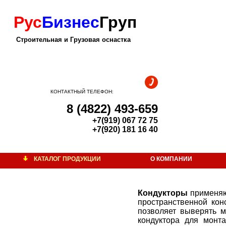
Рус
Бизнес
Груп
Строительная и Грузовая оснастка
КОНТАКТНЫЙ ТЕЛЕФОН:
8 (4822) 493-659
+7(919) 067 72 75
+7(920) 181 16 40
КАТАЛОГ ПРОДУКЦИИ
О КОМПАНИИ
Строительная оснастка
Гидрокантователь
Кондукторы
применяют
Грейфер
пространственной кон
Грузозахват для лестничных маршей
позволяет выверять 
кондуктора для монт
Емкость для сухой смеси «капсула»