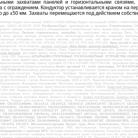
ьными захватами панелей и горизонтальными связями,
 с ограждением. Кондуктор устанавливается краном на пе
ю до ±50 мм. Захваты перемещаются под действием собстве
2400мм Подкос монтажный 10803 L=2500-4300мм Подкос монтажный 10804 L=4400-6400
льки. (4822) 49-36-59 ООО
РусБизнесГруп
, производство и продажа
Строительного
Обо
окого спектра строительного оборудования Строительные леса, вышки-тура, опалубка, 
 Екатеринбург,
Люльки строительные, опалубка
бу, хомутовые леса, аренда Омск, Со
ые леса, прокат, аренда, штыревые леса, железнодорожный, москва, владимир, Кранов
ительный подъемник, кран пионер москва, аренда
, сочи, спб, кран легкий, улт, Л
-10, РГС-20, РГС-25, РГС-30, РГС-50, РГС-60, РГС-75, РГС-100, РГС-150,
Кран легкий в ок
перекрытий, леса опорные,
москва, подольск,
Кран балка, мостик малярный
,
Захват для 
стропы, тула, Башенный кран Самара, Омск, Саратов, переносной кран клп, Захваты для 
ьная машина
, доставка, купить леса строителдьные улт, Хомутовые леса москва, Рязан
 лспр 200, Барнаул,
ШТЫРЬЕВО-СТРОПОВЫЕ ГРУЗОЗАХВАТНЫЕ УСТРОЙСТВА (ЗАМОК СМАЛЯ
,
вышка тура, вышки-туры, аренда, продажа, купить.фасадный подъемник люлька, Канат стр
авнительными блоками, Канат грузовой 25-Г-В-С-Н-Р1960 ГОСТ7667-80, подъемник фасад
сэндвич-панелей,Захваты-струбцины
Канат грузовой 17, сочи, краснодар, 5-Г-В-С-Н-
, ГОСТ7669-80
,Контейнер для подъёма двух поддонов с грузом, Захваты для подъёма лест
оительная оснастка, Гидрокантователь, Грейфер, Грузозахват для лестничных марше
тный, Растворный узел, Монтажная опора, Площадка навесная для фасадов, Подкосы, 
ф для баллонов с газом, Выносная площадка 1824 и 1875, Ящик-контейнер для раствора
борудование, Фасадные подъемники, Мачтовые подъемники, Кран Пионер, Краны консольн
, Емкости стальные сварные, Кран балочно-консольный КБК-4, КБК-5,
Навесная площадка 
ПГР 630, Подмости каменщика, Крановые пристёжки, Канаты стальные/Тросы,Гост/DIN, Ст
строительные леса, оборудование: лестницы стремянки, бетономешалки, бетоносмесит
рытые, Стяжные грузовые ремни, Захваты и траверсы,
Захват для брикетов, Захваты для 
кирпича, Поддон для кирпича, Проволока, Цепи, Компрессорное оборудование, Транс
МФ, СВ-10Х11НВМФ, СВ-12Х13, СВ-20Х13, СВ-06Х14, СВ-08Х14ГНТ, СВ-10Х17Т, СВ-13Х2
04Х19Н9С2, СВ-08Х19Н9Ф2С2, СВ-05Х19Н9Ф3С2, СВ-07Х19Н10Б, СВ-08Х19Н10Г2Б (ЭИ-89
-89), СВ-10Х20Н15, СВ-07Х25Н12Г2Т (ЭП-75), СВ-06Х25Н12ТЮ (ЭП-87), СВ-07Х25Н1
 СВ-09Х16Н25М6АФ (ЭИ-981А), СВ-01Х23Н28М3Д3Т (ЭП-516), СВ-30Х15Н35В3Б3Т, СВ-0
-08ГСМТ, СВ-15ГСТЮЦА, СВ-20ГСТЮА, СВ-18ХГС, СВ-10НМА, СВ-08МХ, СВ-08ХМ, СВ-18
Х2МФТ, СВ-08Х3Г2СМ, СВ-08ХМНФБА, СВ-08ХН2М, СВ-10ХН2ГМТ, СВ-08ХН2ГМТА, СВ-0
, СВ-10ГА, СВ-10Г2. Металлоконструкции, Вышка тура, Леса строительные,
Мини-леса,
двустенные, РГС подземные дренажные, РВС вертикальные, Автоцистерны, Автотоп
оборудование к трактору МТЗ
, Поставка импортного оборудования, Токарные станки,Пен
епной изготовление траверса полотенце монтажное канат стальной гост din цепь грузо
 ремень стяжнойпродажа пенопласта Пенопласт ПСБ-С 25, Пенопласт ПСБ-С 25 Ф(16-17)