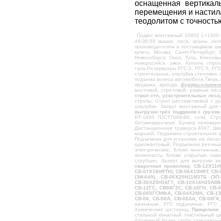
оснащенная вертикал
Емкость металлическая под воду
перемещения и настила
теодолитом с точность
Котлы битумоварочные
Битумоварки электрические типа БЭ
Подкос монтажный 10802 L=1900-
49-36-59 вышки, леса, краны, лю
Бункер неповоротный
производителем и поставщиком шир
купить, Москва, Санкт-Петербург,
Монтажная опора
Новосибирск, Омск, Тула, Клинов
новоросийск, о
мск, Купить стро
тула,Резервуары РГС-3, РГС-5, РГС
Площадка навесная для фасадов
строительные, опалубка стеновая, 
подъема колеса автомобиля,Тверь,
Подкосы
продажа, аренда,
Бурорыхлител
мостовой, стреловой, рамные леса
Камерный насос (Монжус)
строп стп, ускстроительные леса
стропы, Строп шестиветвевой с ур
опалубки, Захват монтажный для 
Растворонасосы
выгрузки трёх поддонов с грузом
НТ-1860 ГОСТ7669-80, сочи, Стр
Растворосмесители
битумоварочные, Бункер неповоро
Дистанционная траверса 4047, Шка
Растворный узел
маршей, Подъемно-строительное о
Подъемник для установки на лесах
Бетоносмесители принудительные
одномачтовый, Подъемник реечный 
электрические, Блоки монтажные,
полипласты, Блоки: открытые, зак
Бетоносмесители гравитационные
струбцин, Захват для выгрузки 
сварочная проволока: СВ-12Х11Н
Бетононасосы
СВ-07Х18Н9ТЮ, СВ-06Х19Н9Т, СВ-
(ЭИ-649), СВ-06Х20Н11М3ТБ (ЭП
Шнековые питатели, шнековые конвееры
СВ-30Х25Н16Г7, СВ-10Х16Н25АМ6,
СВ-12ГС, СВ08Г2С, СВ-10ГН, СВ
Склад цемента, силос
СВ-08ХГСМФА, СВ-04Х2МА, СВ-13
СВ-08, СВ-08А, СВ-08АА, СВ-08ГА
наземные, РГС подземные, РГС 
Дозаторы цемента ,песка, щебня, воды
Химические цистерны,
Прицепное 
стальной канатный текстильный ц
Затвор для песка и щебня
башенный балка скоба такелажный