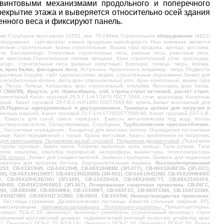
 винтовыми механизмами продольного и поперечного
рекрытие этажа и выверяется относительно осей здания
нного веса и фиксируют панель.
мм Струбцина монтажная 10552, зев: 70-190мм Строительное
оборудование
(4822)
рудования сайт-каталог нашей продукции:www.rb-grup.ru Наш компания является
люльки строительные, краны строительные. Вышка тура продажа, аренда, доставка,
чи, Екатеринбург, Хомутовые строительные леса, рамные леса, рамочные леса,
ые пристежки,Строительные люльки продажа, Кран строительный сочи, краснодар,
есатурс, строительные леса (рамные хомутовые) Воронеж, липецк, тверь, москва,
но, кран балка, фасадные леса,
Астрахань, Архангельск, владимир, тверь, Подмости
дорожных бордюр, сайт одноклассники, яндекс, строительные подъемники,Захват для
железобетонных колонн, фото к
ран строительный улт, Кран консольный
, вышка тура
ь, Пенза, Липецк, Хабаровск, кран строительный, опалубка, Ярославль кран балка,
), Иркутск, улт. Новосибирск, спб, стропа,строп петлевой, расчёт строп,
оительный Канат грузовой 26,5 Г-1-Н-Т-1670 ГОСТ 7669, сочи, краснодар, Канатные
ный, Канат грузовой 25-Г-В-С-Н-Р1860 ГОСТ7669-80, купить,Захват монтажный для
Р1860,Подкосы одноуровневые и двухуровневые, Траверса цепная для погрузки и
ничных маршей, Канат грузовой 21-Г-1-Н-1770ГОСТ7665-80, Канат грузовой 23-Г-1-В-
й, Емкость для сухой смеси «капсула», Емкость металлическая под воду, Котлы
Растворосмесители, Склад-пирамида, Струбцины,
Трубозахватное приспособление,
, Лестничные ограждения , Кондуктор для монтажа колонн, Ограждения лестничных
ые, Кран передвижной с талью, Краны мостовые, Кран с креплением на погрузчик,
для каменьщиков, Подъемник малый грузовой, Подъемник двухмачтовый,
Подъемник
ропы грузовые, Замок смаля, Талрепы: вилочные, крюк, кольцо, Тали ручные, Тали
ели, опалубка, опалубка перекрытий, калориферы, вышки-туры, теплогенераторы
Ж/Б колонн,
Захват для сэндвич-панелей, Захваты-струбцины, Захваты для подкосных
форматоры для прогрева бетона, Бурорыхлительная машина,
Высоколегированная
5Т, СВ-01Х19Н9, СВ-04Х19Н9, СВ-08Х16Н8М2 (ЭП-377), СВ-08Х18Н8Г2Б (ЭП-307),
8), СВ-06Х19Н10М3Т, СВ-08Х19Н10М3Б (ЭИ-902), СВ-04Х19Н11М3, СВ-05Х20Н9ФБС
3, СВ-08Х25Н13БТЮт (ЭП-389), СВ-13Х25Н18, СВ-08Х20Н9Г7Т, СВ-08Х21Н10Г6,
8Н50, СВ-05Х15Н60М15 (ЭП-367); Легированная сварочная проволока: СВ-08ГС,
ХМА, СВ-08ХНМ, СВ-08ХМФА, СВ-10ХМФТ, СВ-08ХГ2С, СВ-08ХГСМА, СВ-10ХГ2СМА,
8ХН2ГМЮ, СВ-08ХН2Г2СМЮ, СВ-06Н3, СВ-10Х5М; Низкоуглеродистая проволока:
 Лестницы стремянки, Диэлектрические лестницы, Емкости стальные сварные, РГС
ливозаправщики,
Автомаслозаправщики, Полуприцеп-цистерны,
Прицеп-цистерны,
опласт ПСБ-С 15, пенопласт, пенопласт утеплитель, строительный пенопласт, строп
подъемный кругозвенный домкрат гидравлический реечный погрузчик штабелер кран
, Пенопласт ПСБ-С 25 Ф(18-19), Пенопласт ПСБ-С 35, Пенопласт ПСБ-С 50, Рынок