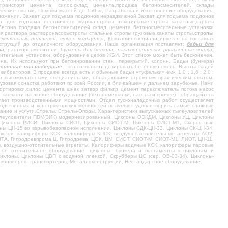
ранспорт цемента, силос,склад цемента,продажа бетоносмесителей, склады
ские смазки, Поковки массой до 150 кг, Разработка и изготовление оборудования,
оложении, Захват для подъема поддонов нераздвижной,Захват для подъема поддонов
ат для подъема лестничного марша,стропы текстильные,
стропы канатные,стропы
я бетона продажа бетоносмесителей склад цемента бетоносмесительные установки
 раствора растворонасосыстропы стальные,стропы грузовые,канаты стропы,
стропы
кстильный петлевой, строп кольцевой
, Компания специализируется на поставках
нструкций до отделочного оборудования. Наша организация поставляет:
бадьи для
на,
растворосмесители, б
ункеры для бетона, растворонасосы, растворные ящики,
тельные установки, оборудование цехов ЖБИ. Этот список может быть бесконечен.
а. Их используют при бетонировании стен, перекрытий, колонн. Бадьи (бункера)
люстные или шиберные
- это позволяют дозировать бетонную смесь. Высота бадей
ибраторов. В продаже всегда есть и обычные бадьи «туфельки» емк. 1,0 ; 1,6 ; 2,0 ;
бюро высококлассными специалистами, обладающими огромным практическим опытом.
узовая оснастка работают по всей России, в ближайшем и дальнем зарубежье. Нами
ортировки.силос цемента шнек затвор фильтр цемент переключатель потока насос
запчасти на любое оборудование (бетономешалки, насосы и прочее) - обращайтесь
агает производственными мощностями. Отдел пусконаладочных работ осуществляет
водственных и конструкторских мощностей позволяет удовлетворить самые сложные
ование и услуги.Стрелы, Стрелы-Опоры, Характеристики выпускаемых пылеуловителей
ылеуловители ПВМ(ЗИК) модернезированный, Циклоны ОЭКДМ, Циклоны УЦ, Циклоны
, Циклоны РИСИ, Циклоны СИОТ, Циклоны СИОТ-М, Циклоны СИОТ-М1, Скоростные
оны ЦН-15 во взрывобезопасном исполнении, Циклоны СДК-ЦН-33, Циклоны СК-ЦН-34,
яются: калориферы КСК, калориферы КПСК; воздушно-отопительные агрегаты АО2;
А, Гипродревпрома Ц, Гипродрева, ЦОК, ЦМ, СИОТ, СИОТ-М, СИОТ-М1, ЛИОТ, ЦН-11,
ы, воздушно-отопительные агрегаты, Калориферы водяные КСК, калориферы паровые
ное отопительное оборудование. циклоны, бункера и постаменты к циклонам и
лоны, Циклоны ЦВП с водяной пленкой, Скрубберы ЦС (сер. ОВ-03-34), Циклоны-
, конвееров, транспортеров, Металлоконструкции, Нестандартное оборудование.