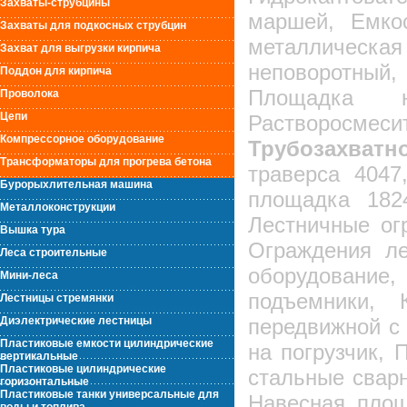
Захваты-струбцины
маршей, Емко
Захваты для подкосных струбцин
металлическая
Захват для выгрузки кирпича
неповоротный
Поддон для кирпича
Площадка н
Проволока
Цепи
Растворосме
Компрессорное оборудование
Трубозахват
Трансформаторы для прогрева бетона
траверса 404
Бурорыхлительная машина
площадка 182
Металлоконструкции
Лестничные ог
Вышка тура
Ограждения ле
Леса строительные
оборудовани
Мини-леса
подъемники, 
Лестницы стремянки
Диэлектрические лестницы
передвижной с
Пластиковые емкости цилиндрические
на погрузчик, 
вертикальные
Пластиковые цилиндрические
стальные сварн
горизонтальные
Пластиковые танки универсальные для
Навесная пло