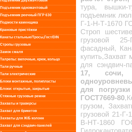
Подъемник двухмачтовый
тура, вышки-
Подъемник одномачтовый
подъемник люль
Подъемник реечный ПГР 630
Г-1-Н-Т-1670 Г
Подмости каменщика
Крановые пристёжки
Строп шестиве
Канаты стальные/Тросы,Гост/DIN
грузовой 25-
Стропы грузовые
фасадный, Кан
Замок смаля
купить,Захват
Талрепы: вилочные, крюк, кольцо
для сэндвич-п
Тали ручные
17, сочи, к
Тали электрические
одноуровнев
Блоки монтажные, полипласты
для погрузки
Блоки: открытые, закрытые
ГОСТ7669-80
,
Стяжные грузовые ремни
Захваты и траверсы
грузом, Захва
Захват для брикетов
грузовой 21-Г-
Захваты для Ж/Б колонн
В-НТ-1860 ГОС
Захват для сэндвич-панелей
Гидрокантоват