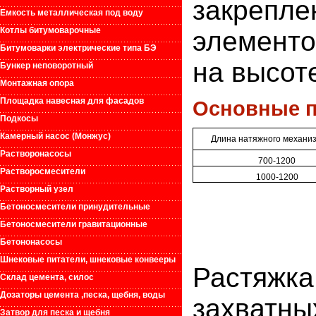
закрепл
Емкость металлическая под воду
Котлы битумоварочные
элементо
Битумоварки электрические типа БЭ
на высоте
Бункер неповоротный
Монтажная опора
Площадка навесная для фасадов
Основные п
Подкосы
Камерный насос (Монжус)
Длина натяжного механиз
Растворонасосы
700-1200
Растворосмесители
1000-1200
Растворный узел
Бетоносмесители принудительные
Бетоносмесители гравитационные
Бетононасосы
Шнековые питатели, шнековые конвееры
Растяжка
Склад цемента, силос
Дозаторы цемента ,песка, щебня, воды
захватны
Затвор для песка и щебня