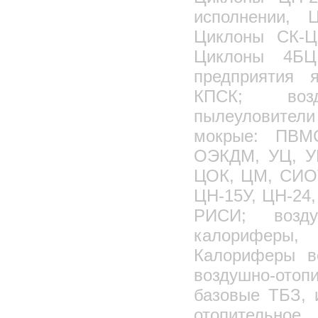
исполнении, 
Циклоны СК-Ц
Циклоны 4БЦ
предприятия 
КПСК; возд
пылеуловител
мокрые: ПВМ
ОЭКДМ, УЦ, УЦ
ЦОК, ЦМ, СИОТ
ЦН-15У, ЦН-24
РИСИ; возд
калориферы,
Калориферы в
воздушно-ото
базовые ТБЗ, 
отопительно