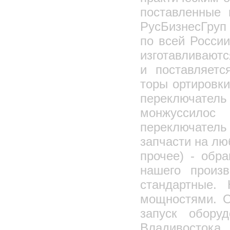
поставленные
РусБизнесГруп 
по всей Росси
изготавливают
и поставляетс
торы ортировк
переключат
монжуссилос
переключатель
запчасти на лю
прочее) - обр
нашего произв
стандартные. 
мощностями. О
запуск обору
Владивостока