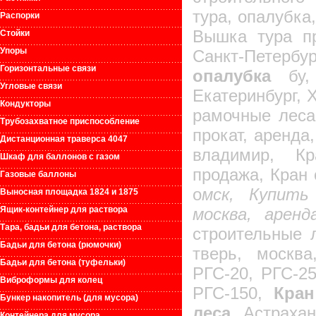
тура, опалубка
Распорки
Вышка тура пр
Стойки
Упоры
Санкт-Петербу
Горизонтальные связи
опалубка
бу, 
Угловые связи
Екатеринбург, 
Кондукторы
рамочные леса
Трубозахватное приспособление
прокат, аренда
Дистанционная траверса 4047
владимир, Кр
Шкаф для баллонов с газом
продажа, Кран 
Газовые баллоны
о
мск, Купить
Выносная площадка 1824 и 1875
Ящик-контейнер для раствора
москва, аренд
Тара, бадьи для бетона, раствора
строительные 
Бадьи для бетона (рюмочки)
тверь, москва
Бадьи для бетона (туфельки)
РГС-20, РГС-25
Виброформы для колец
РГС-150,
Кран
Бункер накопитель (для мусора)
леса,
Астрахан
Контейнера для мусора