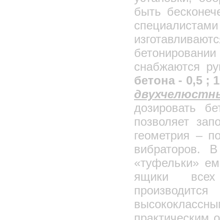
быть бесконеч
специалист
изготавливают
бетонировании 
снабжаются ру
бетона - 0,5 ; 1,
двухчелюс
дозировать б
позволяет зап
геометрия – п
вибраторов. 
«туфельки» емк.
ящики всех 
производится
высококлассны
практическим 