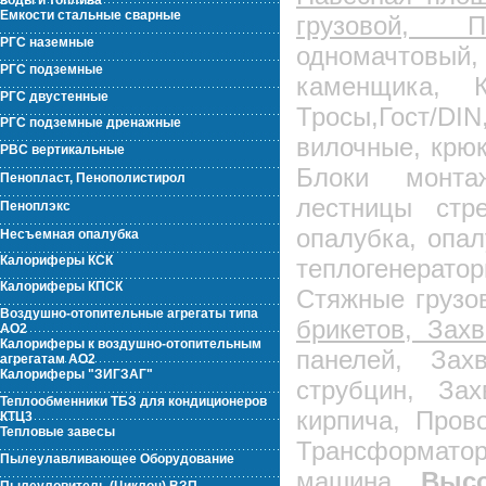
воды и топлива
Емкости стальные сварные
грузовой, 
РГС наземные
одномачтовый
РГС подземные
каменщика, К
РГС двустенные
Тросы,Гост/DI
РГС подземные дренажные
вилочные, крюк
РВС вертикальные
Блоки монтаж
Пенопласт, Пенополистирол
лестницы стре
Пеноплэкс
опалубка, опа
Несъемная опалубка
Калориферы КСК
теплогенерато
Калориферы КПСК
Стяжные грузо
Воздушно-отопительные агрегаты типа
брикетов, Зах
АО2
Калориферы к воздушно-отопительным
панелей, Зах
агрегатам АО2
Калориферы "ЗИГЗАГ"
струбцин, За
Теплообменники ТБЗ для кондиционеров
кирпича, Пров
КТЦ3
Тепловые завесы
Трансформатор
Пылеулавливающее Оборудование
машина,
Высо