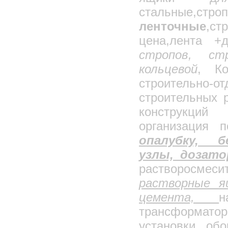
стальные,ст
ленточные
,с
цена,лента +
стропов, ст
кольцевой
, Ко
строительно-о
строительных 
конструкций
организация 
опалубку, б
узлы, дозато
растворосмесит
растворные я
цемента,
н
трансформат
установки, об