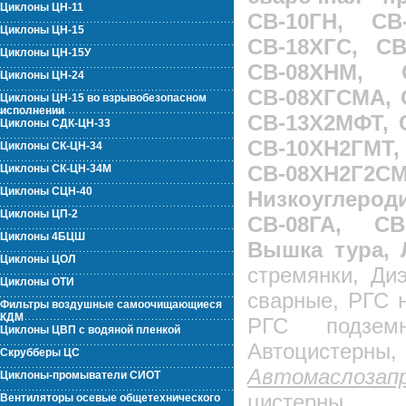
Циклоны ЦН-11
СВ-10ГН, СВ
Циклоны ЦН-15
СВ-18ХГС, СВ
Циклоны ЦН-15У
СВ-08ХНМ, 
Циклоны ЦН-24
СВ-08ХГСМА, 
Циклоны ЦН-15 во взрывобезопасном
исполнении
СВ-13Х2МФТ, 
Циклоны СДК-ЦН-33
СВ-10ХН2ГМ
Циклоны СК-ЦН-34
СВ-08ХН2
Циклоны СК-ЦН-34М
Циклоны СЦН-40
Низкоуглероди
Циклоны ЦП-2
СВ-08ГА, СВ
Циклоны 4БЦШ
Вышка тура, 
Циклоны ЦОЛ
стремянки, Ди
Циклоны ОТИ
сварные, РГС 
Фильтры воздушные самоочищающиеся
КДМ
РГС подзем
Циклоны ЦВП с водяной пленкой
Автоцисте
Скрубберы ЦС
Автомаслозап
Циклоны-промыватели СИОТ
цистерны,
Вентиляторы осевые общетехнического