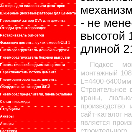
механиз
Затворы для силосов или дозаторов
Шиберные (ножевые)затворы для цемента
- не мене
Перекидной затвор DVA для цемента
Отводы цементопроводов
высотой 
Растариватель биг-бэгов
Фасовщик цемента ,сухих смесей ФШ-1
длиной 2
Пневморазгружатель донной выгрузки
Пневморазгружатель боковой выгрузки
Подкос мо
Пневматический подьемник цемента
монтажный 108
Переключатель потока цемента
L=4400-6400мм
Пневмовинтовой насос цемента
Оборудование заводов ЖБИ
Строительное
Пневмораспределители, пневмоклапана
краны, люльк
Склад-пирамида
производство
Струбцины
сайт-каталог н
Анкеры
является прои
Анкеры
строительного
Растяжки