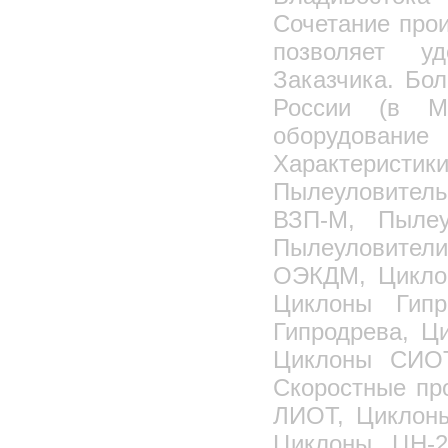
Сочетание про
позволяет у
Заказчика. Бо
России (в М
оборудовани
Характеристик
Пылеуловител
ВЗП-М, Пылеу
Пылеуловител
ОЭКДМ, Цикло
Циклоны Гип
Гипродрева, 
Циклоны СИО
Скоростные пр
ЛИОТ, Циклоны
Циклоны ЦН-2