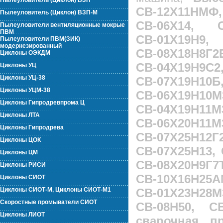
Пылеуловитель (Циклон) ВЗП
СВ-12Х11НМФ
Пылеуловитель (Циклон) ВЗП-М
СВ-06Х14, С
Пылеуловители вентиляционные мокрые
ПВМ
СВ-01Х19Н9,
Пылеуловители ПВМ(ЗИК)
модернезированный
СВ-08Х18Н8Г2
Циклоны ОЭКДМ
СВ-04Х19Н9С
Циклоны УЦ
Циклоны УЦ-38
СВ-07Х19Н
Циклоны УЦМ-38
СВ-06Х19Н1
Циклоны Гипродревпрома Ц
СВ-04Х19Н
Циклоны ЛТА
СВ-06Х20Н
Циклоны Гипродрева
СВ-07Х25Н12
Циклоны ЦОК
СВ-07Х25Н13, 
Циклоны ЦМ
СВ-08Х20Н9Г
Циклоны РИСИ
СВ-10Х16Н2
Циклоны СИОТ
Циклоны СИОТ-М, Циклоны СИОТ-М1
СВ-01Х23Н28
Скоростные промыватели СИОТ
СВ-08Н50, СВ
Циклоны ЛИОТ
сварочная пр