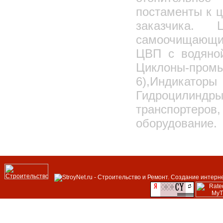
постаменты к 
заказчика.
самоочищающие
ЦВП с водяной
Циклоны-про
6),Индикат
Гидроцилинд
транспортеро
оборудование.