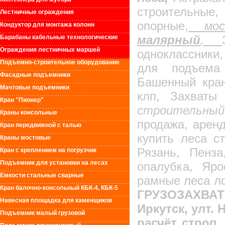
строительные
Лестничные ограждения
опорные,
моск
Кондуктор для монтажа колонн
малярный
,
Барабаны кабельные технологические
Ограждения лестничных маршей
одноклассники
Подъемно-строительное оборудование
для подъема 
Фасадные подъемники
Башенный кран
Мачтовые подъемники
клп, Захваты
Кран "Пионер"
строительны
Краны консольные
продажа, арен
Кран передвижной с талью
купить леса с
Краны мостовые
Рязань, Пенза
Кран с креплением на погрузчик
Подъемник для установки на лесах
опалубка, Яро
Емкости стальные сварные
рамные леса лс
Кран балочно-консольный КБК-4, КБК-5
ГРУЗОЗАХВА
Навесная площадка для каменщиков
Иркутск, улт.
Подъемник малый грузовой
расчёт строп,