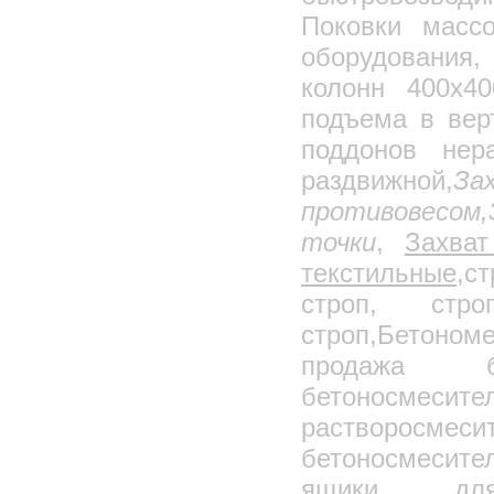
Поковки массо
оборудования,
колонн 400х40
подъема в вер
поддонов нер
раздвижной,
З
противовесом,
точки
,
Захва
текстильные,
ст
строп, стро
строп,Бетоном
продажа б
бетоносмеси
растворос
бетоносмесите
ящики для 