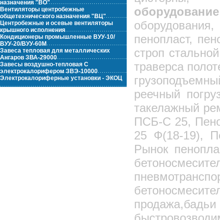
назначения "ВО"
оборудовани
Вентиляторы центробежные
общетехнического назначения "ВЦ"
оборудования
Центробежные и осевые вентиляторы
крышного исполнения
пенопласт, пен
Кондиционеры промышленные ВУУ-10/
ВУУ-20/ВУУ-60М
строп стальной
Завеса тепловая для металлических
Ангаров ЗВА-29000
траверса полот
Завесы воздушно-тепловая С
электрокалорифером ЗВЭ-10000
грузоподъемн
Электрокалориферные установки - ЭКОЦ
реечный погру
такелажный ре
ПСБ-С 25, Пен
25 Ф(18-19), 
Рынок пенопла
бетоносмесит
пневмотранспо
бетоносмесит
продажа,бадьи
быстровозвод