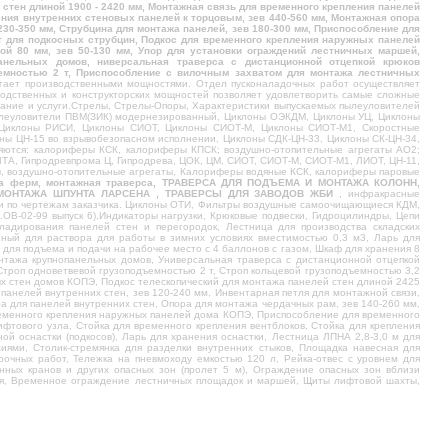
стен длиной 1900 - 2420 мм, Монтажная связь для временного крепления панелей
ления внутренних стеновых панелей к торцовым, зев 440-560 мм, Монтажная опора
230-350 мм, Струбцина для монтажа панелей, зев 180-300 мм, Приспособление для
т для подкосных струбцин, Подкос для временного крепления наружных панелей
ной 80 мм, зев 50-130 мм, Упор для установки ограждений лестничных маршей,
панельных домов, ниверсальная траверса с дистанционной отцепкой крюков
дъемностью 2 т, Приспособление с вилочным захватом для монтажа лестничных
агает производственными мощностями. Отдел пусконаладочных работ осуществляет
водственных и конструкторских мощностей позволяет удовлетворить самые сложные
ование и услуги.Стрелы, Стрелы-Опоры, Характеристики выпускаемых пылеуловителей
ылеуловители ПВМ(ЗИК) модернезированный, Циклоны ОЭКДМ, Циклоны УЦ, Циклоны
, Циклоны РИСИ, Циклоны СИОТ, Циклоны СИОТ-М, Циклоны СИОТ-М1, Скоростные
оны ЦН-15 во взрывобезопасном исполнении, Циклоны СДК-ЦН-33, Циклоны СК-ЦН-34,
яются: калориферы КСК, калориферы КПСК; воздушно-отопительные агрегаты АО2;
А, Гипродревпрома Ц, Гипродрева, ЦОК, ЦМ, СИОТ, СИОТ-М, СИОТ-М1, ЛИОТ, ЦН-11,
ы, воздушно-отопительные агрегаты, Калориферы водяные КСК, калориферы паровые
ажа ферм, монтажная траверса, ТРАВЕРСА ДЛЯ ПОДЪЕМА И МОНТАЖА КОЛОНН,
 МОНТАЖА ШПУНТА ЛАРСЕНА , ТРАВЕРСЫ ДЛЯ ЗАВОДОВ ЖБИ
, инфракрасные
ии по чертежам заказчика. Циклоны ОТИ, Фильтры воздушные самоочищающиеся КДМ,
ОВ-02-99 выпуск 6),Индикаторы нагрузки, Крюковые подвески, Гидроцилиндры, Цепи
ладирования панелей стен и перегородок, Лестница для производства складских
нный для раствора для работы в зимних условиях вместимостью 0,3 м3, Ларь для
для подъема и подачи на рабочее место с 4 баллонов с газом, Шкаф для хранения 8
нтажа крупнопанельных домов, Универсальная траверса с дистанционной отцепкой
 Строп одноветвевой грузоподъемностью 2 т, Строп кольцевой грузоподъемностью 3,2
х стен домов КОПЭ, Подкос телескопический для монтажа панелей стен длиной 2425
панелей внутренних стен, зев 120-240 мм, Инвентарная петля для монтажной связи,
а для панелей внутренних стен, Опора для монтажа чердачных рам, зев 140-260 мм,
ременного крепления наружных панелей дома КОПЭ, Приспособление для временного
ифтового узла, Стойка для временного крепления вентблоков, Стойка для крепления
й оснастки (подкосов), Ларь для хранения оснастки, Лестница ЛПНА 2,8-3,0 м для
ями, Столик-стремянка для разделки внутренних стыков, Площадка навесная для
рочных работ, Тележка на пневмоходу емкостью 120 л, Рейка-отвес с уровнем для
нных кранов и других опасных зон (пролет 5 м), Ограждение опасных зон вблизи
ьшая, Временное ограждение лестничных площадок и маршей, Щиты лифтовой шахты,