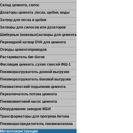
Склад цемента, силос
Дозаторы цемента ,песка, щебня, воды
Затвор для песка и щебня
Затворы для силосов или дозаторов
Шиберные (ножевые)затворы для цемента
Перекидной затвор DVA для цемента
Отводы цементопроводов
Растариватель биг-бэгов
Фасовщик цемента ,сухих смесей ФШ-1
Пневморазгружатель донной выгрузки
Пневморазгружатель боковой выгрузки
Пневматический подьемник цемента
Переключатель потока цемента
Пневмовинтовой насос цемента
Оборудование заводов ЖБИ
Трансформаторы для прогрева бетона
Пневмораспределители, пневмоклапана
Металлоконструкции