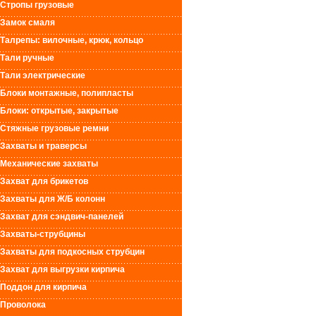
Стропы грузовые
Замок смаля
Талрепы: вилочные, крюк, кольцо
Тали ручные
Тали электрические
Блоки монтажные, полипласты
Блоки: открытые, закрытые
Стяжные грузовые ремни
Захваты и траверсы
Механические захваты
Захват для брикетов
Захваты для Ж/Б колонн
Захват для сэндвич-панелей
Захваты-струбцины
Захваты для подкосных струбцин
Захват для выгрузки кирпича
Поддон для кирпича
Проволока