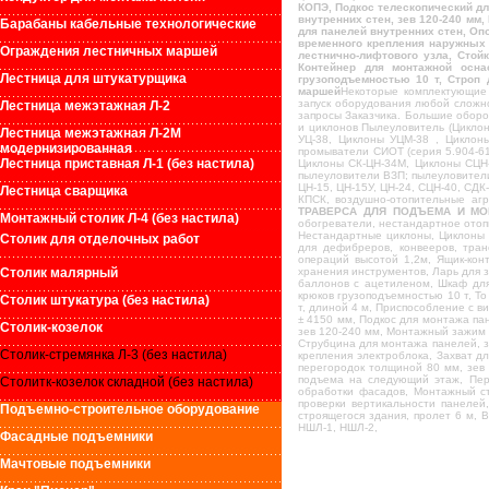
КОПЭ, Подкос телескопический дл
внутренних стен, зев 120-240 мм
Барабаны кабельные технологические
для панелей внутренних стен, Оп
временного крепления наружных 
Ограждения лестничных маршей
лестнично-лифтового узла, Стой
Контейнер для монтажной оснас
Лестница для штукатурщика
грузоподъемностью 10 т, Строп 
маршей
Некоторые комплектующие 
запуск оборудования любой сложн
Лестница межэтажная Л-2
запросы Заказчика. Большие оборо
и циклонов Пылеуловитель (Цикло
Лестница межэтажная Л-2М
УЦ-38, Циклоны УЦМ-38 , Циклон
модернизированная
промыватели СИОТ (серия 5.904-61
Лестница приставная Л-1 (без настила)
Циклоны СК-ЦН-34М, Циклоны СЦН-
пылеуловители ВЗП; пылеуловител
ЦН-15, ЦН-15У, ЦН-24, СЦН-40, СД
Лестница сварщика
КПСК, воздушно-отопительные аг
ТРАВЕРСА ДЛЯ ПОДЪЕМА И МО
Монтажный столик Л-4 (без настила)
обогреватели, нестандартное отоп
Нестандартные циклоны, Циклоны Ц
Столик для отделочных работ
для дефибреров, конвееров, тран
операций высотой 1,2м, Ящик-кон
Столик малярный
хранения инструментов, Ларь для 
баллонов с ацетиленом, Шкаф для
крюков грузоподъемностью 10 т, То
Столик штукатура (без настила)
т, длиной 4 м, Приспособление с 
± 4150 мм, Подкос для монтажа па
Столик-козелок
зев 120-240 мм, Монтажный зажим 
Струбцина для монтажа панелей, з
Столик-стремянка Л-3 (без настила)
крепления электроблока, Захват д
перегородок толщиной 80 мм, зев 
подъема на следующий этаж, Пер
Столитк-козелок складной (без настила)
обработки фасадов, Монтажный ст
проверки вертикальности панелей
Подъемно-строительное оборудование
строящегося здания, пролет 6 м,
НШЛ-1, НШЛ-2,
Фасадные подъемники
Мачтовые подъемники