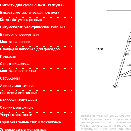
Емкость для сухой смеси «капсула»
Емкость металлическая под воду
Котлы битумоварочные
Битумоварки электрические типа БЭ
Бункер неповоротный
Монтажная опора
Площадка навесная для фасадов
Подкосы
Склад-пирамида
Монтажная оснастка
Струбцины
Анкеры монтажные
Растяжки монтажные
Распорки монтажные
Стойки монтажные
Упоры монтажные
Подкос монтажный 10802 L=1900-
49-36-59 вышки, леса, краны, лю
Горизонтальные связи монтажные
производителем и поставщиком шир
купить, Москва, Санкт-Петербург,
Новосибирск, Омск, Тула, Клинов
Угловые связи монтажные