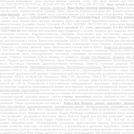
ительный подъемник, кран пионер москва, аренда
, сочи, спб, кран легкий, улт, Л
-10, РГС-20, РГС-25, РГС-30, РГС-50, РГС-60, РГС-75, РГС-100, РГС-150,
Кран легкий в ок
перекрытий, леса опорные,
москва, подольск,
Кран балка, мостик малярный
,
Захват для 
стропы, тула, Башенный кран Самара, Омск, Саратов, переносной кран клп, Захваты для 
ьная машина
, доставка, купить леса строителдьные улт, Хомутовые леса москва, Рязан
 лспр 200, Барнаул,
ШТЫРЬЕВО-СТРОПОВЫЕ ГРУЗОЗАХВАТНЫЕ УСТРОЙСТВА (ЗАМОК СМАЛЯ
,
вышка тура, вышки-туры, аренда, продажа, купить.фасадный подъемник люлька, Канат стр
авнительными блоками, Канат грузовой 25-Г-В-С-Н-Р1960 ГОСТ7667-80, подъемник фасад
сэндвич-панелей,Захваты-струбцины
Канат грузовой 17, сочи, краснодар, 5-Г-В-С-Н-
, ГОСТ7669-80
,Контейнер для подъёма двух поддонов с грузом, Захваты для подъёма лест
оительная оснастка, Гидрокантователь, Грейфер, Грузозахват для лестничных марше
тный, Растворный узел, Монтажная опора, Площадка навесная для фасадов, Подкосы, 
ф для баллонов с газом, Выносная площадка 1824 и 1875, Ящик-контейнер для раствора
борудование, Фасадные подъемники, Мачтовые подъемники, Кран Пионер, Краны консольн
, Емкости стальные сварные, Кран балочно-консольный КБК-4, КБК-5,
Навесная площадка 
ПГР 630, Подмости каменщика, Крановые пристёжки, Канаты стальные/Тросы,Гост/DIN, Ст
строительные леса, оборудование: лестницы стремянки, бетономешалки, бетоносмесит
рытые, Стяжные грузовые ремни, Захваты и траверсы,
Захват для брикетов, Захваты для 
рпича, Поддон для кирпича, Проволока, Цепи, Компрессорное оборудование, Трансформа
еса, Лестницы стремянки, Диэлектрические лестницы, Емкости стальные сварные, 
отопливозаправщики,
Автомаслозаправщики, Полуприцеп-цистерны,
Прицеп-цистерны, Хи
нопласт ПСБ-С 15, пенопласт, пенопласт утеплитель, строительный пенопласт, строп с
зоподъемный кругозвенный домкрат гидравлический реечный погрузчик штабелер кран ба
 Пенопласт ПСБ-С 25 Ф(18-19), Пенопласт ПСБ-С 35, Пенопласт ПСБ-С 50, Рынок пенопла
а, силос,склад цемента,продажа бетоносмесителей, склады цемента,бетоносмесители п
массой до 150 кг, Разработка и изготовление оборудования, краснодар, купить,Кондук
для подъема поддонов нераздвижной,Захват для подъема поддонов раздвижной,
Захват дл
марша,стропы текстильные,
стропы канатные,стропы цепные,изготовление строп, стропы 
 склад цемента бетоносмесительные установки бетоносмесители растворосмесители шне
тальные,стропы грузовые,канаты стропы,
стропы ленточные
,стропы парашюта,гост стро
ольцевой
, Компания специализируется на поставках строительно-отделочного оборудов
удования. Наша организация поставляет:
бадьи для бетона, ящики, опалубку, бет
керы для бетона, растворонасосы, растворные ящики, бетононасосы, подъемники, 
борудование цехов ЖБИ. Этот список может быть бесконечен. Для монолитного строител
тонировании стен, перекрытий, колонн. Бадьи (бункера) снабжаются рукавами (или) лотк
- это позволяют дозировать бетонную смесь. Высота бадей для бетона позволяет запол
аже всегда есть и обычные бадьи «туфельки» емк. 1,0 ; 1,6 ; 2,0 ; 2,5 ; 4,0 куб. м,
ассными специалистами, обладающими огромным практическим опытом. Бетоносмеси
узовая оснастка работают по всей России, в ближайшем и дальнем зарубежье. Нами из
оборудование для его транспортировки.силос цемента шнек затвор фильтр цемент пере
с пневмопод Если Вам нужны запчасти на любое оборудование (бетономешалки, насосы и