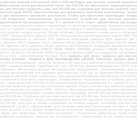
я монтажа панелей стен длиной 2425 ± 4150 мм,Подкос для монтажа панелей наружных 
, Инвентарная петля для монтажной связи, зев 120-240 мм, Монтажный зажим для креп
ора для монтажа чердачных рам, зев 140-260 мм, Струбцина для монтажа панелей, зев 
панелей дома КОПЭ, Приспособление для временного крепления электроблока, Захва
ка для временного крепления вентблоков, Стойка для крепления перегородок толщи
тки (подкосов), Универсальное грузозахватное устройство для монтажа крупно
двухветвевой грузоподъемностью 8 т, длиной 3,5 м, Строп одноветвевой грузопо
нашего производства намного превосходят по качеству стандартные. Компания распол
ости от Чукотки и Владивостока до Санкт-Петербурга и Калининграда. Сочетание произ
ты и наличие складов в центре России (в Москве) обуславливает низкие цены на оборуд
н) ВЗП, Пылеуловитель (Циклон) ВЗП-М, Пылеуловители вентиляционные мокрые ПВМ, П
ы Гипродревпрома Ц, Циклоны ЛТА, Циклоны Гипродрева, Циклоны ЦОК, Циклоны ЦМ
), Циклоны ЛИОТ, Циклоны ЦН-11, Циклоны ЦН-15, Циклоны ЦН-15У, Циклоны ЦН-24, Цикл
40, Циклоны ЦП-2, Циклоны 4БЦШ, Циклоны ЦОЛ,Основной продукцией предприятия явл
и вентиляционные мокрые: ПВМСА, ПВМБ, ПВМКБ, ПВМКМА; циклоны: ОЭКДМ, УЦ, УЦ-38, ЛТ
К-ЦН-33, СК-ЦН-34, СК-ЦН-34М, РИСИ; воздушные фильтры КДМ; нестандартные калорифер
регаты АО2, теплообменники базовые ТБЗ,
траверса для ферм, траверса для монт
НТАЖА КОЛОНН, ТРАВЕРСА ДЛЯ ПЕРЕМЕЩЕНИЯ ШПУНТА ЛАРСЕНА, ЗАХВАТ ДЛЯ
ительное оборудование. циклоны, бункера и постаменты к циклонам и металлоконструкц
ВП с водяной пленкой, Скрубберы ЦС (сер. ОВ-03-34), Циклоны-промыватели СИОТ, (сер.
спортеров, Металлоконструкции, Нестандартное оборудование, Склад-пирамида для ск
тейнер металлический для раствора вместимостью 0,28 куб. м, Ящик-контейнер утепле
закладных деталей, Емкость для воды, Ларь для хранения вяжущих материалов, Контейнер 
 хранения 6 баллонов с кислородом, Универсальное грузозахватное устройство для мо
 же, с длиной ветвей 3700 мм, Строп двухветвевой грузоподъемностью 8 т, длиной 3,5 м,
вилочным захватом для монтажа лестничных маршей, Подкос для монтажа панелей наружны
нелей наружных стен длиной 1900 - 2420 мм, Монтажная связь для временного крепления 
для крепления внутренних стеновых панелей к торцовым, зев 440-560 мм, Монтажная опор
ев 230-350 мм, Струбцина для монтажа панелей, зев 180-300 мм, Приспособление для в
ля подкосных струбцин, Подкос для временного крепления наружных панелей лестнично-л
50-130 мм, Упор для установки ограждений лестничных маршей, Контейнер для монтажно
едвижной столик с ограждениями для расшивки швов под балконными плитами и лоджи
олик высотой 1,5 м, Вышка прожекторная поэтажная, Универсальная установка для сва
, Будка для герметчика, Поэтажная прорабская -, Ограждение инвентарное путей баше
 Временное ограждение опасных зон на перекрытии - секция малая, То же, секция бол