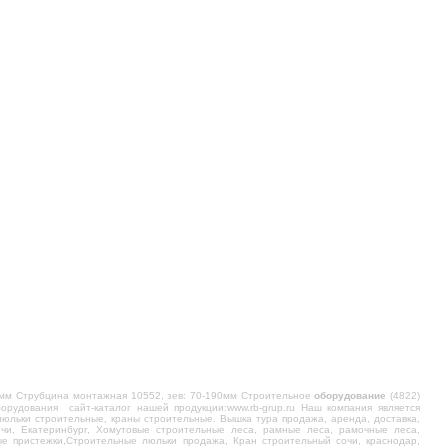
мм Струбцина монтажная 10552, зев: 70-190мм Строительное
оборудование
(4822)
рудования сайт-каталог нашей продукции:www.rb-grup.ru Наш компания является
люльки строительные, краны строительные. Вышка тура продажа, аренда, доставка,
чи, Екатеринбург, Хомутовые строительные леса, рамные леса, рамочные леса,
ые пристежки,Строительные люльки продажа, Кран строительный сочи, краснодар,