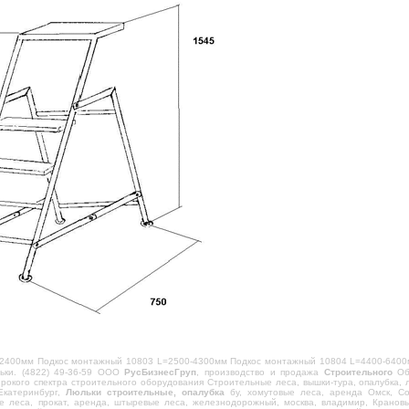
2400мм Подкос монтажный 10803 L=2500-4300мм Подкос монтажный 10804 L=4400-6400
льки. (4822) 49-36-59 ООО
РусБизнесГруп
, производство и продажа
Строительного
Обо
окого спектра строительного оборудования Строительные леса, вышки-тура, опалубка, 
 Екатеринбург,
Люльки строительные, опалубка
бу, хомутовые леса, аренда Омск, Со
ые леса, прокат, аренда, штыревые леса, железнодорожный, москва, владимир, Кранов