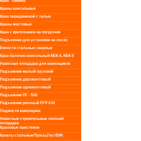
Кран "Пионер"
Краны консольные
Кран передвижной с талью
Краны мостовые
Кран с креплением на погрузчик
Подъемник для установки на лесах
Емкости стальные сварные
Кран балочно-консольный КБК-4, КБК-5
Навесная площадка для каменщиков
Подъемник малый грузовой
Подъемник двухмачтовый
Подъемник одномачтовый
Подъемник ПГ - 500
Подъемник реечный ПГР 630
Подмости каменщика
Навесные строительные люльки/
площадки
Крановые пристёжки
Канаты стальные/Тросы,Гост/DIN