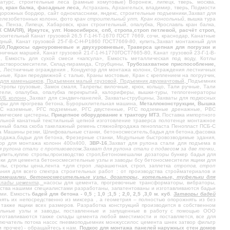
есатурс, строительные леса (рамные хомутовые) Воронеж, липецк, тверь, москва,
но, кран балка, фасадные леса,
Астрахань, Архангельск, владимир, тверь, Подмости
дорожных бордюр, сайт одноклассники, яндекс, строительные подъемники,Захват для
железобетонных колонн, фото к
ран строительный улт, Кран консольный
, вышка тура
ь, Пенза, Липецк, Хабаровск, кран строительный, опалубка, Ярославль кран балка,
), Иркутск, улт. Новосибирск, спб, стропа,строп петлевой, расчёт строп,
оительный Канат грузовой 26,5 Г-1-Н-Т-1670 ГОСТ 7669, сочи, краснодар, Канатные
ный, Канат грузовой 25-Г-В-С-Н-Р1860 ГОСТ7669-80, купить,Захват монтажный для
Р1860,Подкосы одноуровневые и двухуровневые, Траверса цепная для погрузки и
ничных маршей, Канат грузовой 21-Г-1-Н-1770ГОСТ7665-80, Канат грузовой 23-Г-1-В-
й, Емкость для сухой смеси «капсула», Емкость металлическая под воду, Котлы
Растворосмесители, Склад-пирамида, Струбцины,
Трубозахватное приспособление,
, Лестничные ограждения , Кондуктор для монтажа колонн, Ограждения лестничных
ые, Кран передвижной с талью, Краны мостовые, Кран с креплением на погрузчик,
для каменьщиков, Подъемник малый грузовой, Подъемник двухмачтовый,
Подъемник
ропы грузовые, Замок смаля, Талрепы: вилочные, крюк, кольцо, Тали ручные, Тали
ели, опалубка, опалубка перекрытий, калориферы, вышки-туры, теплогенераторы
Ж/Б колонн,
Захват для сэндвич-панелей, Захваты-струбцины, Захваты для подкосных
торы для прогрева бетона, Бурорыхлительная машина,
Металлоконструкции, Вышка
РГС наземные, РГС подземные, РГС двустенные, РГС подземные дренажные, РВС
мические цистерны,
Прицепное оборудование к трактору МТЗ
, Поставка импортного
тальной канатный текстильный цепной изготовление траверса полотенце монтажное
шенный балка скоба такелажный ремень стяжнойпродажа пенопласта Пенопласт ПСБ-С
ста Машины резки, Шлифовальные станки, бетоносмеситель,бадья для бетона,фасовка
родажа,бадьи для бетона, Фрезерные станки, Модульные быстровозводимые здания,
тор для монтажа колонн 400х400,
ЗВР-16
,Захват для рулона стали для подъема в
я рулона стали с противовесом,Захват для рулона стали с подвесом за две точки
,
купить,куплю стропы,производство строп,Бетономешалки дозаторы бункер бадья для
ки для цемента бетоносмесительные узлы и заводы бсу бетоносмесители ящики для
пы, стропы цена,лента +для строп ,парашютная, строп, заплетка
стропов, строп
ания для всего спектра строительных работ : от производства стройматериалов и
ономешалки, бетоносмесительные узлы, дозаторы, котельные, туфельки для
склады цемента,
насосы для цемента, прогревочные трансформаторы, вибраторы,
ьства нашими специалистами разработаны, запатентованы и изготавливаются бадьи
ами. Емкость
бадей для бетона - 0,5 ; 1,0 ;1,5 ; 2,0, 2,5 ,3,0 м. куб
.
Затворы бадей
нять их непосредственно из миксера , а геометрия – полностью опорожнять из без
 в также ящики всех размеров. Разработка конструкций производится в собственном
тельные узлы и заводы, поставленные и запущенные в работу с помощью ООО
готавливаются также склады цемента любой вместимости и поставляется, все для
ключатель потока насос пневмоподьемник монжуссилос цемента шнек затвор фильтр
 прочее) - обращайтесь к нам.
Подкос для монтажа панелей наружных стен домов