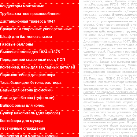
новоросийск, о
мск, Купить стро
тула,Резервуары РГС-3, РГС-5, РГС
Кондукторы монтажные
строительные, опалубка стеновая, 
подъема колеса автомобиля,Тверь,
Трубозахватное приспособление
продажа, аренда,
Бурорыхлител
мостовой, стреловой, рамные леса
Дистанционная траверса 4047
строп стп, ускстроительные леса
стропы, Строп шестиветвевой с ур
опалубки, Захват монтажный для 
Вращатели сварочные универсальные
выгрузки трёх поддонов с грузом
НТ-1860 ГОСТ7669-80, сочи, Стр
Шкаф для баллонов с газом
битумоварочные, Бункер неповоро
Дистанционная траверса 4047, Шка
Газовые баллоны
маршей, Подъемно-строительное о
Подъемник для установки на лесах
Выносная площадка 1824 и 1875
одномачтовый, Подъемник реечный 
электрические, Блоки монтажные,
полипласты, Блоки: открытые, зак
Передвижной сварочный пост, ПСП
струбцин, Захват для выгрузки ки
тура, Леса строительные,
Мини-л
Контейнер, ларь для закладных деталей
вертикальные, Автоцистерны, Авт
оборудования, Токарные станки,Пе
Ящик-контейнер для раствора
канат стальной гост din цепь гру
25, Пенопласт ПСБ-С 25 Ф(16-17),
цемента, пневмотранспорт цемент
Тара, бадьи для бетона, раствора
Технологические смазки, Поковки 
вертикальном положении, Захват 
Бадьи для бетона (рюмочки)
Захват для подъема лестничного 
бетона продажа бетоносмесителей
Бадьи для бетона (туфельки)
раствора растворонасосыстропы с
текстильный петлевой, строп к
Виброформы для колец
конструкций до отделочного обор
бетона,
растворосмесители, б
ун
бетоносмесительные установки, о
Бункер накопитель (для мусора)
для бетона. Их используют при бе
двухчелюстные или шиберные
Контейнера для мусора
использования вибраторов. В прод
конструкторском бюро высококл
Лестничные ограждения
РусБизнесГруп строительная и гр
крупнопанельного домостроения. 
Кондуктор для монтажа колонн
цемент переключатель потока насо