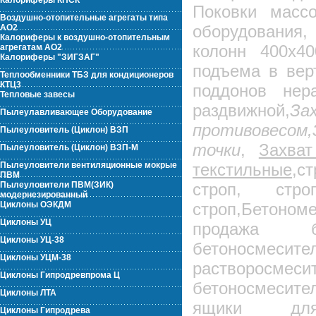
Калориферы КПСК
Поковки массо
Воздушно-отопительные агрегаты типа
оборудования,
АО2
Калориферы к воздушно-отопительным
колонн 400х40
агрегатам АО2
Калориферы "ЗИГЗАГ"
подъема в вер
Теплообменники ТБЗ для кондиционеров
КТЦ3
поддонов нер
Тепловые завесы
раздвижной,
З
Пылеулавливающее Оборудование
противовесом,
Пылеуловитель (Циклон) ВЗП
точки
,
Захва
Пылеуловитель (Циклон) ВЗП-М
Пылеуловители вентиляционные мокрые
текстильные,
ст
ПВМ
Пылеуловители ПВМ(ЗИК)
строп, стро
модернезированный
Циклоны ОЭКДМ
строп,Бетоном
Циклоны УЦ
продажа б
Циклоны УЦ-38
бетоносмеси
Циклоны УЦМ-38
растворос
Циклоны Гипродревпрома Ц
бетоносмесите
Циклоны ЛТА
ящики для 
Циклоны Гипродрева