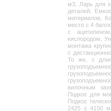
м3, Ларь для 
деталей, Емко
материалов, К
место с 4 балл
с ацетилено
кислородом, Ун
монтажа крупн
с дистанционно
То же, с дли
грузоподъемнос
грузоподъ
грузоподъемно
вилочным зах
Подкос для мо
Подкос телеск
2425 ± 4150 м