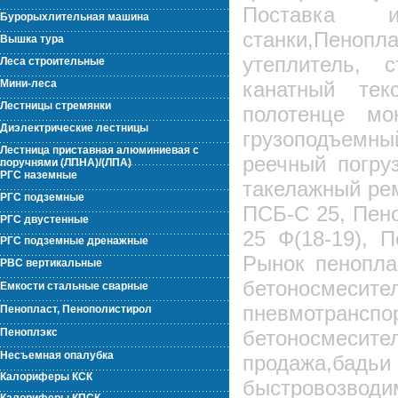
Поставка и
Бурорыхлительная машина
станки,Пеноп
Вышка тура
утеплитель, 
Леса строительные
Мини-леса
канатный тек
Лестницы стремянки
полотенце мо
Диэлектрические лестницы
грузоподъемн
Лестница приставная алюминиевая с
реечный погру
поручнями (ЛПНА)/(ЛПА)
РГС наземные
такелажный ре
РГС подземные
ПСБ-С 25, Пен
РГС двустенные
25 Ф(18-19), 
РГС подземные дренажные
Рынок пенопла
РВС вертикальные
бетоносмесит
Емкости стальные сварные
пневмотранспо
Пенопласт, Пенополистирол
Пеноплэкс
бетоносмесит
Несъемная опалубка
продажа,бадьи
Калориферы КСК
быстровозвод