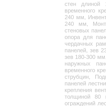
стен длиной 
временного кр
240 мм, Инвент
240 мм, Монт
стеновых пане
опора для пан
чердачных рам
панелей, зев 2
зев 180-300 мм
наружных па
временного кре
струбцин, По
панелей лестни
крепления вен
толщиной 80 
ограждений ле