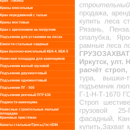
Кран "Пионер"
строительны
Краны консольные
продажа, арен
Кран передвижной с талью
купить леса с
Краны мостовые
Рязань, Пенза
Кран с креплением на погрузчик
опалубка, Яро
Подъемник для установки на лесах
рамные леса лс
Емкости стальные сварные
Кран балочно-консольный КБК-4, КБК-5
ГРУЗОЗАХВА
Навесная площадка для каменщиков
Иркутск, улт.
Подъемник малый грузовой
расчёт строп,
Подъемник двухмачтовый
тура, вышки-
Подъемник одномачтовый
подъемник люль
Подъемник ПГ - 500
Г-1-Н-Т-1670 Г
Подъемник реечный ПГР 630
Строп шестиве
Подмости каменщика
грузовой 25-
Навесные строительные люльки/
площадки
фасадный, Кан
Крановые пристёжки
Канаты стальные/Тросы,Гост/DIN
купить,Захват