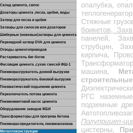
опалубка, опа
Склад цемента, силос
теплогенерато
Дозаторы цемента ,песка, щебня, воды
Стяжные грузо
Затвор для песка и щебня
Затворы для силосов или дозаторов
брикетов, Зах
Шиберные (ножевые)затворы для цемента
панелей, Зах
Перекидной затвор DVA для цемента
струбцин, За
Отводы цементопроводов
кирпича, Пров
Растариватель биг-бэгов
Трансформатор
Фасовщик цемента ,сухих смесей ФШ-1
машина,
Мет
Пневморазгружатель донной выгрузки
строительные
Пневморазгружатель боковой выгрузки
Диэлектрическ
Пневматический подьемник цемента
Переключатель потока цемента
РГС наземные
Пневмовинтовой насос цемента
подземные дре
Оборудование заводов ЖБИ
Автотопли
Трансформаторы для прогрева бетона
Полуприцеп-
Пневмораспределители, пневмоклапана
цистерны,
При
Металлоконструкции