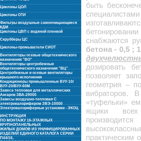
быть бесконеч
Циклоны ЦОЛ
специалист
Циклоны ОТИ
изготавливают
Фильтры воздушные самоочищающиеся
КДМ
бетонировании 
Циклоны ЦВП с водяной пленкой
снабжаются ру
Скрубберы ЦС
Циклоны-промыватели СИОТ
бетона - 0,5 ; 1,
Вентиляторы осевые общетехнического
двухчелюс
назначения "ВО"
Вентиляторы центробежные
дозировать б
общетехнического назначения "ВЦ"
Центробежные и осевые вентиляторы
позволяет зап
крышного исполнения
Кондиционеры промышленные ВУУ-10/
геометрия – п
ВУУ-20/ВУУ-60М
Завеса тепловая для металлических
вибраторов. 
Ангаров ЗВА-29000
Завесы воздушно-тепловая С
«туфельки» емк.
электрокалорифером ЗВЭ-10000
Электрокалориферные установки - ЭКОЦ
ящики всех 
ИНСТРУКЦИЯ
производится
ПО МОНТАЖУ 16-ЭТАЖНЫХ
КРУПНОПАНЕЛЬНЫХ
высококлассны
ЖИЛЫХ ДОМОВ ИЗ УНИФИЦИРОВАННЫХ
ИЗДЕЛИЙ ЕДИНОГО КАТАЛОГА СЕРИИ
практическим 
П44/16,