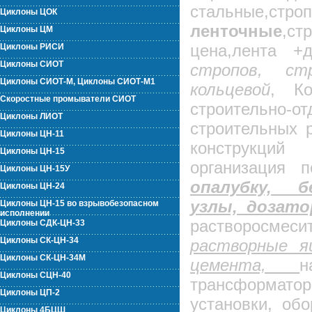
стальные,ст
Циклоны ЦОК
ленточные
,с
Циклоны ЦМ
цена,лента +
Циклоны РИСИ
Циклоны СИОТ
стропов, ст
Циклоны СИОТ-М, Циклоны СИОТ-М1
кольцевой
, Ко
Скоростные промыватели СИОТ
строительно-о
Циклоны ЛИОТ
строительных 
Циклоны ЦН-11
конструкций
Циклоны ЦН-15
организация 
Циклоны ЦН-15У
опалубку, б
Циклоны ЦН-24
узлы, дозато
Циклоны ЦН-15 во взрывобезопасном
исполнении
растворосмесит
Циклоны СДК-ЦН-33
Циклоны СК-ЦН-34
растворные я
Циклоны СК-ЦН-34М
цемента,
н
Циклоны СЦН-40
трансформат
Циклоны ЦП-2
установки, об
Циклоны 4БЦШ