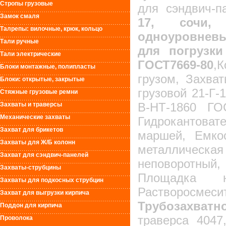
Стропы грузовые
для сэндвич-п
Замок смаля
17, сочи, к
Талрепы: вилочные, крюк, кольцо
одноуровнев
Тали ручные
для погрузки
Тали электрические
ГОСТ7669-80
,
Блоки монтажные, полипласты
грузом, Захва
Блоки: открытые, закрытые
грузовой 21-Г-
Стяжные грузовые ремни
В-НТ-1860 ГОС
Захваты и траверсы
Механические захваты
Гидрокантоват
Захват для брикетов
маршей, Емко
Захваты для Ж/Б колонн
металлическая
Захват для сэндвич-панелей
неповоротный
Захваты-струбцины
Площадка н
Захваты для подкосных струбцин
Растворосме
Захват для выгрузки кирпича
Трубозахват
Поддон для кирпича
траверса 404
Проволока