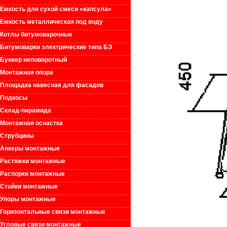
Емкость для сухой смеси «капсула»
Емкость металлическая под воду
Котлы битумоварочные
Битумоварки электрические типа БЭ
Бункер неповоротный
Монтажная опора
Площадка навесная для фасадов
Подкосы
Склад-пирамида
Монтажная оснастка
Струбцины
Анкеры монтажные
Растяжки монтажные
Распорки монтажные
Стойки монтажные
Упоры монтажные
Горизонтальные связи монтажные
Угловые связи монтажные