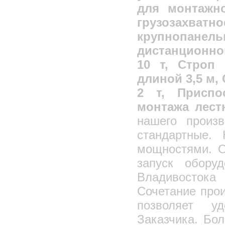
для монтажно
грузозахв
крупнопанел
дистанционно
10 т, Строп 
длиной 3,5 м
2 т, Приспо
монтажа лес
нашего произв
стандартные. 
мощностями. О
запуск обору
Владивостока
Сочетание про
позволяет у
Заказчика. Бо