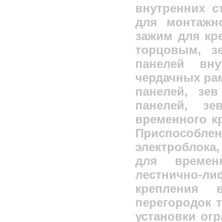
внутренних с
для монтажн
зажим для кр
торцовым, з
панелей вн
чердачных рам
панелей, зе
панелей, зе
временного к
Приспособл
электроблока,
для времен
лестнично-ли
крепления 
перегородок т
установки ог