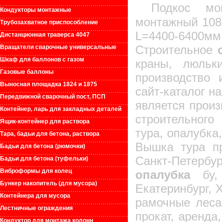
Подкос мо
Кондукторы монтажные
монтажный 108
Трубозахватное приспособление
L=4400-6400мм
Дистанционная траверса 4047
Строительное
Вращатели сварочные универсальные
Шкаф для баллонов с газом
краны, люльк
Газовые баллоны
производство
Выносная площадка 1824 и 1875
сайт-каталог н
Передвижной сварочный пост, ПСП
является прои
Контейнер, ларь для закладных деталей
строительного
Ящик-контейнер для раствора
тура, опалубка
Тара, бадьи для бетона, раствора
Вышка тура пр
Бадьи для бетона (рюмочки)
Санкт-Петербу
Бадьи для бетона (туфельки)
Виброформы для колец
опалубка
бу, 
Бункер накопитель (для мусора)
Екатеринбург, 
Контейнера для мусора
рамочные леса
Лестничные ограждения
прокат, аренда
Кондуктор для монтажа колонн