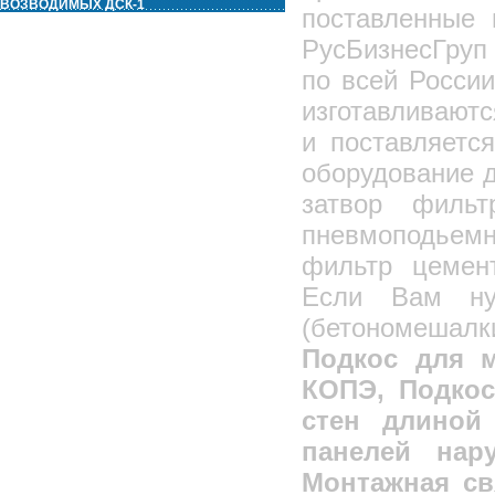
ВОЗВОДИМЫХ ДСК-1
поставленные
РусБизнесГруп 
по всей Росси
изготавливают
и поставляетс
оборудование д
затвор фильт
пневмоподьем
фильтр цемен
Если Вам ну
(бетономешалк
Подкос для 
КОПЭ, Подкос
стен длиной
панелей нар
Монтажная св