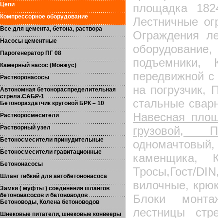
Цепи
площадка 182
Компрессорное оборудование
Лестничные ог
Все для цемента, бетона, раствора
Ограждения ле
Насосы цементные
оборудовани
Парогенератор ПГ 08
подъемники, 
Камерный насос (Монжус)
передвижной с
Растворонасосы
на погрузчик, 
Автономная бетонораспределительная
стрела САБР-1
стальные сварн
Бетонораздатчик круговой БРК – 10
Навесная пло
Растворосмесители
Растворный узел
грузовой, 
Бетоносмесители принудительные
одномачтовый
Бетоносмесители гравитационные
каменщика, К
Бетононасосы
Тросы,Гост/DI
Шланг гибкий для автобетононасоса
вилочные, крюк
Замки ( муфты ) соединения шлангов
бетононасосов и бетоноводов
Блоки монтаж
Бетоноводы, Колена бетоноводов
лестницы стре
Шнековые питатели, шнековые конвееры