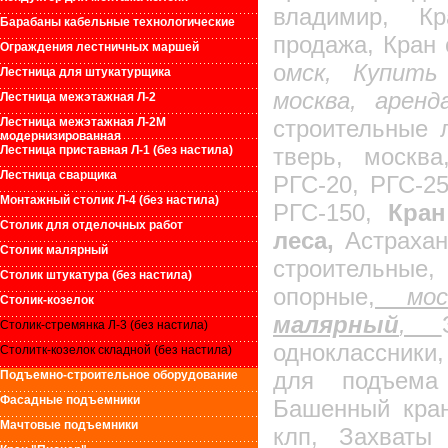
владимир, Кр
Барабаны кабельные технологические
продажа, Кран 
Ограждения лестничных маршей
о
мск, Купить
Лестница для штукатурщика
москва, аренд
Лестница межэтажная Л-2
Лестница межэтажная Л-2М
строительные 
модернизированная
Лестница приставная Л-1 (без настила)
тверь, москва
Лестница сварщика
РГС-20, РГС-25
Монтажный столик Л-4 (без настила)
РГС-150,
Кран
Столик для отделочных работ
леса,
Астрахан
Столик малярный
строительные
Столик штукатура (без настила)
опорные,
моск
Столик-козелок
малярный
,
Столик-стремянка Л-3 (без настила)
одноклассники
Столитк-козелок складной (без настила)
для подъема 
Подъемно-строительное оборудование
Фасадные подъемники
Башенный кран
Мачтовые подъемники
клп, Захваты