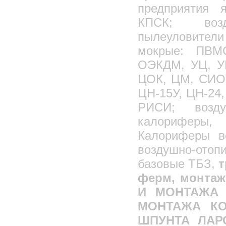
предприятия 
КПСК; возд
пылеуловител
мокрые: ПВМ
ОЭКДМ, УЦ, УЦ
ЦОК, ЦМ, СИОТ
ЦН-15У, ЦН-24
РИСИ; возд
калориферы,
Калориферы в
воздушно-ото
базовые ТБЗ,
т
ферм, монта
И МОНТАЖА 
МОНТАЖА КО
ШПУНТА ЛАР