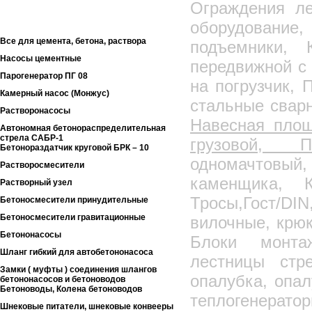
Ограждения ле
Цепи
оборудовани
Компрессорное оборудование
Все для цемента, бетона, раствора
подъемники, 
Насосы цементные
передвижной с
Парогенератор ПГ 08
на погрузчик, 
Камерный насос (Монжус)
стальные сварн
Растворонасосы
Навесная пло
Автономная бетонораспределительная
стрела САБР-1
грузовой, 
Бетонораздатчик круговой БРК – 10
одномачтовый
Растворосмесители
каменщика, К
Растворный узел
Тросы,Гост/DI
Бетоносмесители принудительные
Бетоносмесители гравитационные
вилочные, крюк
Бетононасосы
Блоки монтаж
Шланг гибкий для автобетононасоса
лестницы стре
Замки ( муфты ) соединения шлангов
опалубка, опа
бетононасосов и бетоноводов
Бетоноводы, Колена бетоноводов
теплогенерато
Шнековые питатели, шнековые конвееры