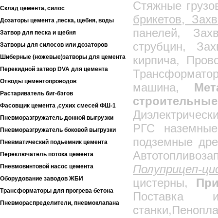
Стяжные грузо
Склад цемента, силос
брикетов, Зах
Дозаторы цемента ,песка, щебня, воды
панелей, Зах
Затвор для песка и щебня
струбцин, За
Затворы для силосов или дозаторов
Шиберные (ножевые)затворы для цемента
кирпича, Пров
Перекидной затвор DVA для цемента
Трансформатор
Отводы цементопроводов
машина,
Мет
Растариватель биг-бэгов
строительные
Фасовщик цемента ,сухих смесей ФШ-1
Диэлектрическ
Пневморазгружатель донной выгрузки
РГС наземные
Пневморазгружатель боковой выгрузки
подземные дре
Пневматический подьемник цемента
Автотопли
Переключатель потока цемента
Полуприцеп-
Пневмовинтовой насос цемента
Оборудование заводов ЖБИ
цистерны,
При
Трансформаторы для прогрева бетона
Поставка и
Пневмораспределители, пневмоклапана
станки,Пеноп
Металлоконструкции