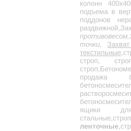
Калориферы КПСК
колонн 400х40
Воздушно-отопительные агрегаты типа
подъема в вер
АО2
Калориферы к воздушно-отопительным
поддонов нер
агрегатам АО2
Калориферы "ЗИГЗАГ"
раздвижной,
З
Теплообменники ТБЗ для кондиционеров
противовесом,
КТЦ3
Тепловые завесы
точки
,
Захва
Пылеулавливающее Оборудование
текстильные,
ст
Пылеуловитель (Циклон) ВЗП
строп, стро
Пылеуловитель (Циклон) ВЗП-М
строп,Бетоном
Пылеуловители вентиляционные мокрые
ПВМ
продажа б
Пылеуловители ПВМ(ЗИК)
модернезированный
бетоносмеси
Циклоны ОЭКДМ
растворос
Циклоны УЦ
Циклоны УЦ-38
бетоносмесите
Циклоны УЦМ-38
ящики для 
Циклоны Гипродревпрома Ц
стальные,ст
Циклоны ЛТА
ленточные
,с
Циклоны Гипродрева