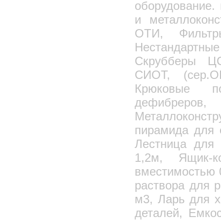
оборудование.
и металлоконс
ОТИ, Фильтр
Нестандартные
Скрубберы ЦС
СИОТ, (сер.О
Крюковые п
дефибреро
Металлоконстр
пирамида для 
Лестница для 
1,2м, Ящик-к
вместимостью 0
раствора для 
м3, Ларь для 
деталей, Емко