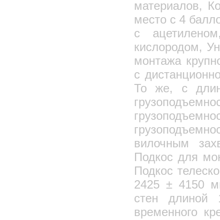
материалов, К
место с 4 балл
с ацетилено
кислородом, Ун
монтажа крупн
с дистанционно
То же, с дли
грузоподъемнос
грузоподъ
грузоподъемно
вилочным зах
Подкос для мо
Подкос телеск
2425 ± 4150 м
стен длиной 
временного кр