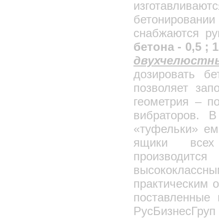
изготавливают
Циклоны ЦОЛ
бетонировании 
Циклоны ОТИ
снабжаются ру
Фильтры воздушные самоочищающиеся
КДМ
бетона - 0,5 ; 1,
Циклоны ЦВП с водяной пленкой
двухчелюс
Скрубберы ЦС
дозировать б
Циклоны-промыватели СИОТ
позволяет зап
Вентиляторы осевые общетехнического
назначения "ВО"
геометрия – п
Вентиляторы центробежные
общетехнического назначения "ВЦ"
вибраторов. 
Центробежные и осевые вентиляторы
крышного исполнения
«туфельки» емк.
Кондиционеры промышленные ВУУ-10/
ВУУ-20/ВУУ-60М
ящики всех 
Завеса тепловая для металлических
Ангаров ЗВА-29000
производится
Завесы воздушно-тепловая С
электрокалорифером ЗВЭ-10000
высококлассны
Электрокалориферные установки - ЭКОЦ
ИНСТРУКЦИЯ
практическим 
ПО МОНТАЖУ 16-ЭТАЖНЫХ
КРУПНОПАНЕЛЬНЫХ
поставленные
ЖИЛЫХ ДОМОВ ИЗ УНИФИЦИРОВАННЫХ
ИЗДЕЛИЙ ЕДИНОГО КАТАЛОГА СЕРИИ
РусБизнесГруп 
П44/16,