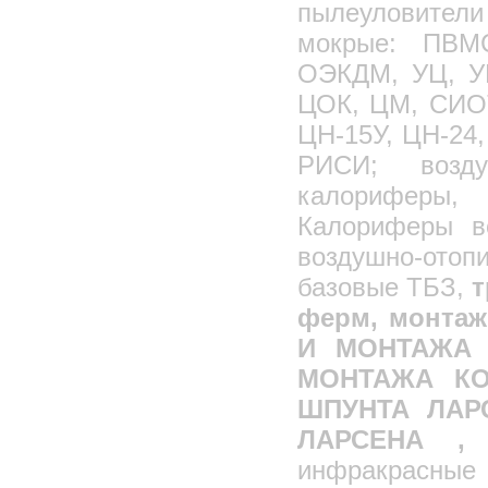
пылеуловител
мокрые: ПВМ
ОЭКДМ, УЦ, УЦ
ЦОК, ЦМ, СИОТ
ЦН-15У, ЦН-24
РИСИ; возд
калориферы,
Калориферы в
воздушно-ото
базовые ТБЗ,
т
ферм, монта
И МОНТАЖА 
МОНТАЖА КО
ШПУНТА ЛАР
ЛАРСЕНА 
инфракрасные 