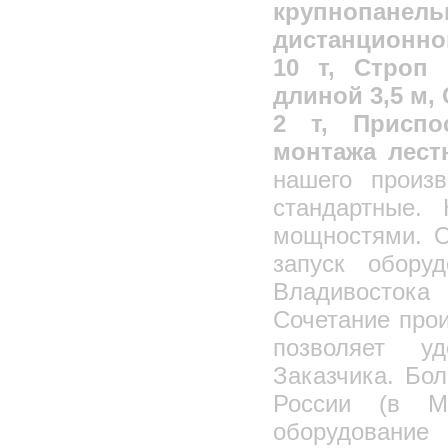
крупнопанел
дистанционно
10 т, Строп 
длиной 3,5 м
2 т, Приспо
монтажа лес
нашего произв
стандартные. 
мощностями. О
запуск обору
Владивостока
Сочетание про
позволяет у
Заказчика. Бо
России (в М
оборудовани