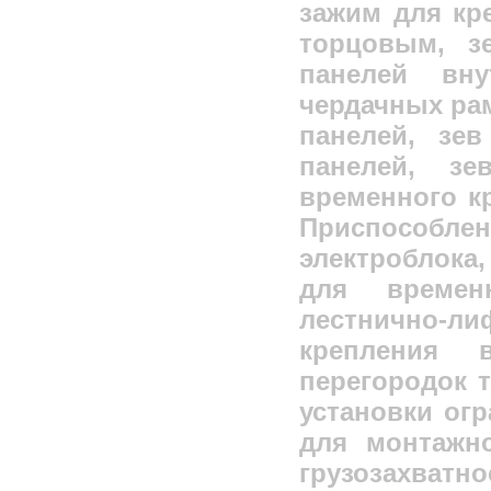
зажим для кр
торцовым, з
панелей вн
чердачных рам
панелей, зе
панелей, зе
временного к
Приспособл
электроблока,
для времен
лестнично-ли
крепления 
перегородок т
установки ог
для монтажно
грузозахв