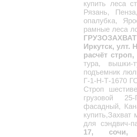
Кран "Пионер"
купить леса с
Краны консольные
Рязань, Пенза
Кран передвижной с талью
опалубка, Яро
Краны мостовые
рамные леса лс
Кран с креплением на погрузчик
ГРУЗОЗАХВА
Подъемник для установки на лесах
Иркутск, улт.
Емкости стальные сварные
расчёт строп,
Кран балочно-консольный КБК-4, КБК-5
тура, вышки-
Навесная площадка для каменщиков
Подъемник малый грузовой
подъемник люль
Подъемник двухмачтовый
Г-1-Н-Т-1670 Г
Подъемник одномачтовый
Строп шестиве
Подъемник ПГ - 500
грузовой 25-
Подъемник реечный ПГР 630
фасадный, Кан
Подмости каменщика
купить,Захват
Навесные строительные люльки/
площадки
для сэндвич-п
Крановые пристёжки
17, сочи, к
Канаты стальные/Тросы,Гост/DIN