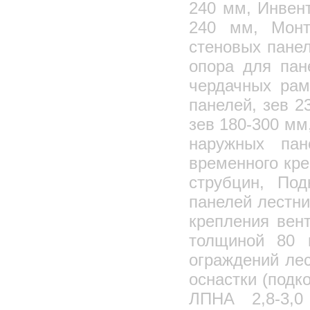
240 мм, Инвент
240 мм, Монт
стеновых пане
опора для пан
чердачных рам
панелей, зев 2
зев 180-300 мм
наружных па
временного кре
струбцин, По
панелей лестни
крепления вен
толщиной 80 
ограждений ле
оснастки (подк
ЛПНА 2,8-3,