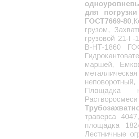
одноуровнев
Стропы грузовые
Замок смаля
для погрузки
Талрепы: вилочные, крюк, кольцо
ГОСТ7669-80
,
Тали ручные
грузом, Захва
Тали электрические
грузовой 21-Г-
Блоки монтажные, полипласты
В-НТ-1860 ГОС
Блоки: открытые, закрытые
Гидрокантоват
Стяжные грузовые ремни
маршей, Емко
Захваты и траверсы
металлическая
Механические захваты
Захват для брикетов
неповоротный
Захваты для Ж/Б колонн
Площадка н
Захват для сэндвич-панелей
Растворосме
Захваты-струбцины
Трубозахват
Захваты для подкосных струбцин
траверса 404
Захват для выгрузки кирпича
площадка 182
Поддон для кирпича
Лестничные ог
Проволока