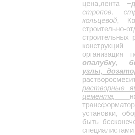
цена,лента +
Циклоны ЦОК
стропов, ст
Циклоны ЦМ
кольцевой
, Ко
Циклоны РИСИ
строительно-о
Циклоны СИОТ
Циклоны СИОТ-М, Циклоны СИОТ-М1
строительных 
Скоростные промыватели СИОТ
конструкций
Циклоны ЛИОТ
организация 
Циклоны ЦН-11
опалубку, б
Циклоны ЦН-15
узлы, дозато
Циклоны ЦН-15У
растворосмесит
Циклоны ЦН-24
растворные я
Циклоны ЦН-15 во взрывобезопасном
исполнении
цемента,
н
Циклоны СДК-ЦН-33
трансформат
Циклоны СК-ЦН-34
установки, об
Циклоны СК-ЦН-34М
Циклоны СЦН-40
быть бесконеч
Циклоны ЦП-2
специалист
Циклоны 4БЦШ