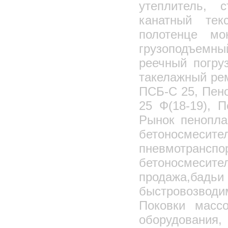
утеплитель, 
Бурорыхлительная машина
канатный тек
Вышка тура
полотенце мо
Леса строительные
грузоподъемн
Мини-леса
реечный погру
Лестницы стремянки
Диэлектрические лестницы
такелажный ре
Лестница приставная алюминиевая с
ПСБ-С 25, Пен
поручнями (ЛПНА)/(ЛПА)
РГС наземные
25 Ф(18-19), 
РГС подземные
Рынок пенопла
РГС двустенные
бетоносмесит
РГС подземные дренажные
пневмотранспо
РВС вертикальные
бетоносмесит
Емкости стальные сварные
продажа,бадьи
Пенопласт, Пенополистирол
быстровозвод
Пеноплэкс
Поковки массо
Несъемная опалубка
Калориферы КСК
оборудования,