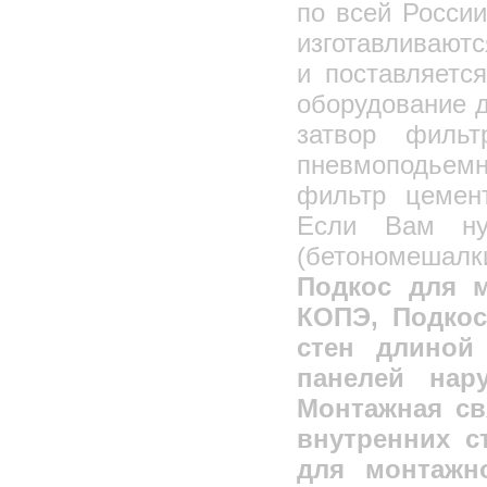
ВОЗВОДИМЫХ ДСК-1
по всей Росси
изготавливают
и поставляетс
оборудование д
затвор фильт
пневмоподьем
фильтр цемен
Если Вам ну
(бетономешалк
Подкос для 
КОПЭ, Подкос
стен длиной
панелей нар
Монтажная св
внутренних с
для монтажн