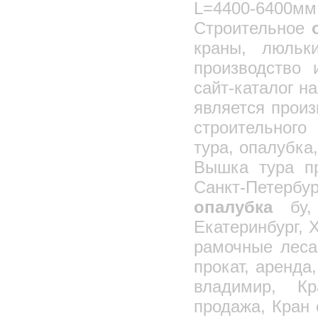
L=4400-6400мм
Кондукторы монтажные
Строительное
Трубозахватное приспособление
краны, люльк
Дистанционная траверса 4047
производство
Вращатели сварочные универсальные
сайт-каталог н
Шкаф для баллонов с газом
Газовые баллоны
является прои
Выносная площадка 1824 и 1875
строительного
Передвижной сварочный пост, ПСП
тура, опалубка
Контейнер, ларь для закладных деталей
Вышка тура пр
Ящик-контейнер для раствора
Санкт-Петербу
Тара, бадьи для бетона, раствора
опалубка
бу, 
Бадьи для бетона (рюмочки)
Екатеринбург, 
Бадьи для бетона (туфельки)
рамочные леса
Виброформы для колец
прокат, аренда
Бункер накопитель (для мусора)
Контейнера для мусора
владимир, Кр
Лестничные ограждения
продажа, Кран 
Кондуктор для монтажа колонн