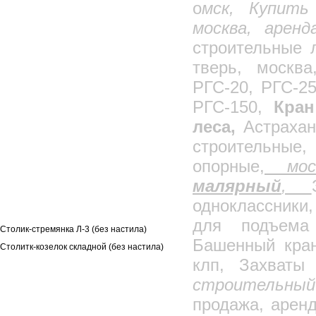
о
мск, Купить
Барабаны кабельные технологические
москва, аренд
Ограждения лестничных маршей
строительные 
Лестница для штукатурщика
тверь, москва
Лестница межэтажная Л-2
РГС-20, РГС-25
Лестница межэтажная Л-2М
модернизированная
РГС-150,
Кран
Лестница приставная Л-1 (без настила)
леса,
Астрахан
Лестница сварщика
Монтажный столик Л-4 (без настила)
строительные
Столик для отделочных работ
опорные,
моск
Столик малярный
малярный
,
Столик штукатура (без настила)
одноклассники
Столик-козелок
для подъема 
Столик-стремянка Л-3 (без настила)
Башенный кран
Столитк-козелок складной (без настила)
клп, Захваты
Подъемно-строительное оборудование
строительны
Фасадные подъемники
Мачтовые подъемники
продажа, арен