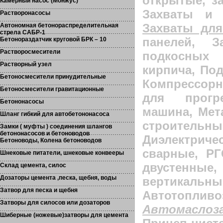
открытые, з
Камерный насос (Монжус)
Захваты и
Растворонасосы
Захваты дл
Автономная бетонораспределительная
стрела САБР-1
панелей, З
Бетонораздатчик круговой БРК – 10
Растворосмесители
подкосных 
Растворный узел
кирпича, Под
Бетоносмесители принудительные
Компрессорн
Бетоносмесители гравитационные
для прогр
Бетононасосы
машина,
Мет
Шланг гибкий для автобетононасоса
строительны
Замки ( муфты ) соединения шлангов
бетононасосов и бетоноводов
Диэлектриче
Бетоноводы, Колена бетоноводов
сварные, Р
Шнековые питатели, шнековые конвееры
двустенные
Склад цемента, силос
Дозаторы цемента ,песка, щебня, воды
вертика
Затвор для песка и щебня
Автотопливо
Затворы для силосов или дозаторов
Автомаслоз
Шиберные (ножевые)затворы для цемента