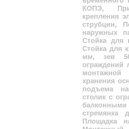
временного 
КОПЭ, При
крепления э
струбцин, 
наружных па
Стойка для 
Стойка для 
мм, зев 5
ограждений 
монтажной 
хранения осн
подъема на
столик с ог
балконными
стремянка 
Площадка н