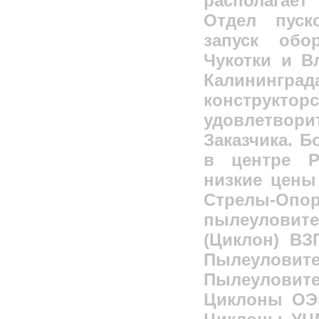
располагае
Отдел пуск
запуск обо
Чукотки и В
Калининград
конструкт
удовлетво
Заказчика. 
в центре Р
низкие цены
Стрелы-Опо
пылеуловит
(Циклон) ВЗ
Пылеуловит
Пылеуловит
Циклоны ОЭ