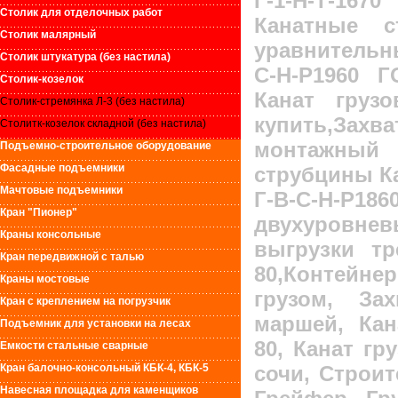
Г-1-Н-Т-16
Столик для отделочных работ
Канатные с
Столик малярный
уравнительны
Столик штукатура (без настила)
С-Н-Р1960 Г
Столик-козелок
Канат грузо
Столик-стремянка Л-3 (без настила)
купить,Захв
Столитк-козелок складной (без настила)
монтажный 
Подъемно-строительное оборудование
Фасадные подъемники
струбцины
К
Мачтовые подъемники
Г-В-С-Н-Р
Кран "Пионер"
двухуровневы
Краны консольные
выгрузки тр
Кран передвижной с талью
80
,Контейн
Краны мостовые
грузом, За
Кран с креплением на погрузчик
маршей, Кана
Подъемник для установки на лесах
80, Канат гр
Емкости стальные сварные
сочи, Строит
Кран балочно-консольный КБК-4, КБК-5
Навесная площадка для каменщиков