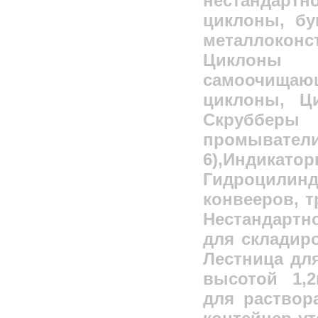
нестандарт
циклоны, бу
металлокон
Циклоны 
самоочища
циклоны, Ц
Скрубберы 
промывател
6),Индикато
Гидроцили
конвееров, т
Нестандартн
для складиро
Лестница дл
высотой 1,2
для раствор