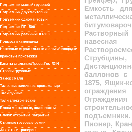
Грейфер, Гр
Подъемник малый грузовой
Емкость для
Подъемник двухмачтовый
металли
Подъемник одномачтовый
битумовар
Подъемник ПГ - 500
Растворный 
Подъемник реечный ПГР 630
навесная
Подмости каменщика
Растворос
Навесные строительные люльки/площадки
Струбцины
Крановые пристёжки
Канаты стальные/Тросы,Гост/DIN
Дистанцио
Стропы грузовые
баллонов с 
Замок смаля
1875, Ящик-к
Талрепы: вилочные, крюк, кольцо
ограждения 
Тали ручные
Ограждения
Тали электрические
строитель
Блоки монтажные, полипласты
подъемник
Блоки: открытые, закрытые
Пионер, Кра
Стяжные грузовые ремни
Захваты и траверсы