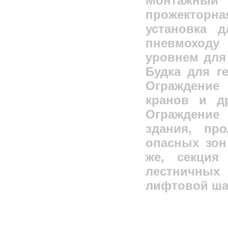
Монтажный
прожектор
установка 
пневмоходу
уровнем для
Будка для ге
Ограждени
кранов и д
Ограждение
здания, пр
опасных зон
же, секция
лестничны
лифтовой ша