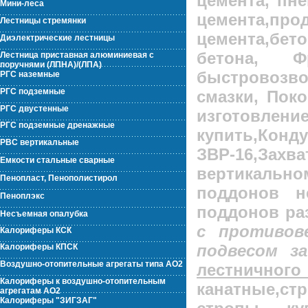
цемента, пне
Мини-леса
цемента,пр
Лестницы стремянки
цемента,бе
Диэлектрические лестницы
бетона, Ф
Лестница приставная алюминиевая с
поручнями (ЛПНА)/(ЛПА)
быстровозв
РГС наземные
РГС подземные
смазки, Поко
РГС двустенные
изготовле
РГС подземные дренажные
купить,Конд
РВС вертикальные
ЗВР-16
,Захв
Емкости стальные сварные
вертикально
Пенопласт, Пенополистирол
поддонов н
Пеноплэкс
поддонов ра
Несъемная опалубка
с противов
Калориферы КСК
подвесом з
Калориферы КПСК
Воздушно-отопительные агрегаты типа АО2
лестничного
Калориферы к воздушно-отопительным
канатные,ст
агрегатам АО2
Калориферы "ЗИГЗАГ"