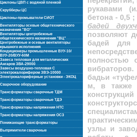
перекрытий, 
Циклоны ЦВП с водяной пленкой
рукавами (
Скрубберы ЦС
бетона - 0,5 ; 
Циклоны-промыватели СИОТ
бадей дву
Вентиляторы осевые общетехнического
назначения "ВО"
позволяют д
Вентиляторы центробежные
общетехнического назначения "ВЦ"
бадей для 
Центробежные и осевые вентиляторы
крышного исполнения
непосредств
Кондиционеры промышленные ВУУ-10/
ВУУ-20/ВУУ-60М
полностью 
Завеса тепловая для металлических
Ангаров ЗВА-29000
вибраторов.
Завесы воздушно-тепловая С
электрокалорифером ЗВЭ-10000
бадьи «туфельк
Электрокалориферные установки - ЭКОЦ
м, в также 
Сварочное оборудование
Трансформаторы сварочные ТДМ
конструкци
Трансформаторы сварочные ТДЭ
конструкт
Трансформаторы напряжения НТС
специалис
Трансформаторы напряжения ОСЗ
практическ
Понижающие трансформаторы
узлы и заво
Выпрямители сварочные