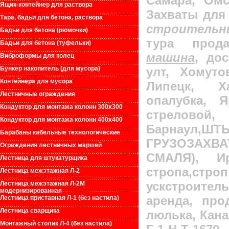
Самара, Омс
Ящик-контейнер для раствора
Захваты для
Тара, бадьи для бетона, раствора
строительн
Бадьи для бетона (рюмочки)
тура прод
Бадьи для бетона (туфельки)
машина
, до
Виброформы для колец
улт, Хомуто
Бункер накопитель (для мусора)
Контейнера для мусора
Липецк, Х
Лестничные ограждения
опалубка, 
Кондуктор для монтажа колонн 300х300
стрелово
Кондуктор для монтажа колонн 400х400
Барнаул,
ШТЫ
Барабаны кабельные технологические
ГРУЗОЗАХ
Ограждения лестничных маршей
СМАЛЯ), Ир
Лестница для штукатурщика
стропа,строп
Лестница межэтажная Л-2
ускстроитель
Лестница межэтажная Л-2М
модернизированная
аренда, про
Лестница приставная Л-1 (без настила)
Лестница сварщика
люлька, Кана
Монтажный столик Л-4 (без настила)