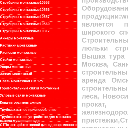
производ
Струбцины монтажные1055
3
Оборудов
Струбцины монтажные1055
6
продукции
Струбцины монтажные10557
является 
Струбцины монтажные10560
широкого сп
Струбцины монтажные10317
Строительн
Анкеры монтажные
Растяжки монтажные
люльки стр
Распорки монтажные
Вышка тура п
Стойки монтажные
Москва, Санк
Упоры монтажные
строительны
Зажим монтажный
аренда Омск
Связь монтажная СМ 125
строительн
Горизонтальные связи монтажные
леса, Новоси
Угловые связи монтажные
прокат, 
Кондукторы монтажные
Трубозахватное приспособление
железнодоро
Трубозахватное устройство для монтажа
пристежки,С
ствола мусоропровода
СТПк четырёхветвевой для одновременного