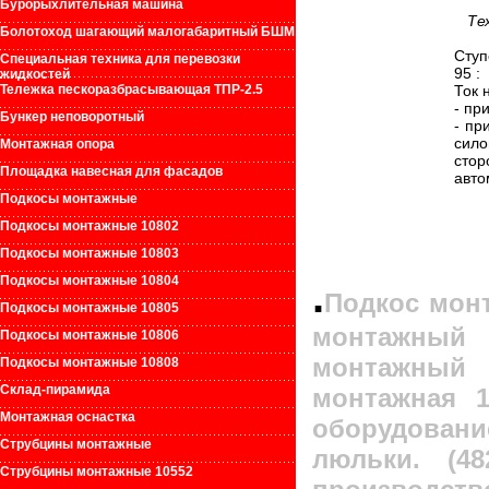
Бурорыхлительная машина
Те
Болотоход шагающий малогабаритный БШМ
Ступ
Специальная техника для перевозки
95 :
жидкостей
Тележка пескоразбрасывающая ТПР-2.5
Ток 
- пр
Бункер неповоротный
- пр
сил
Монтажная опора
сто
Площадка навесная для фасадов
авто
Подкосы монтажные
Подкосы монтажные 10802
Подкосы монтажные 10803
.
Подкосы монтажные 10804
Подкос мон
Подкосы монтажные 10805
монтажный
Подкосы монтажные 10806
монтажный 
Подкосы монтажные 10808
Склад-пирамида
монтажная 1
Монтажная оснастка
оборудовани
Струбцины монтажные
люльки. (4
Струбцины монтажные 10552