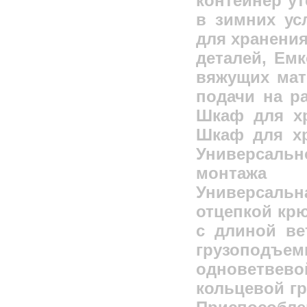
контейнер у
в зимних ус
для хранения
деталей, Ем
вяжущих мат
подачи на ра
Шкаф для хр
Шкаф для хр
Универсальн
монтажа 
Универсаль
отцепкой крю
с длиной ве
грузоподъем
одноветвев
кольцевой гр