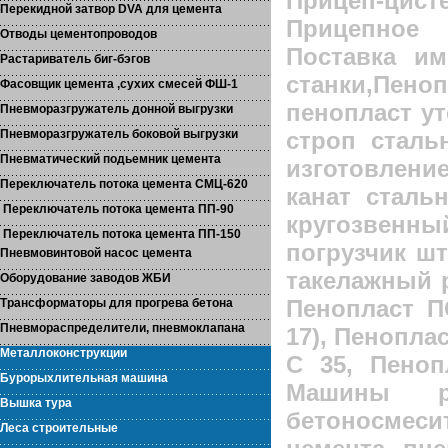
Прицеп-ци
Перекидной затвор DVA для цемента
Прицепное 
Отводы цементопроводов
Поставка им
Растариватель биг-бэгов
станки,Пе
Фасовщик цемента ,сухих смесей ФШ-1
пенопласт ут
Пневморазгружатель донной выгрузки
строп сталь
Пневморазгружатель боковой выгрузки
Пневматический подьемник цемента
изготовлен
Переключатель потока цемента СМЦ-620
канат сталь
Переключатель потока цемента ПП-90
кругозвенны
Переключатель потока цемента ПП-150
погрузчик ш
Пневмовинтовой насос цемента
такелажный 
Оборудование заводов ЖБИ
Пенопласт П
Трансформаторы для прогрева бетона
Пневмораспределители, пневмоклапана
17), Пенопла
Металлоконструкции
С 35, Пеноп
Бурорыхлительная машина
Машины ре
Вышка тура
бетоносмес
Леса строительные