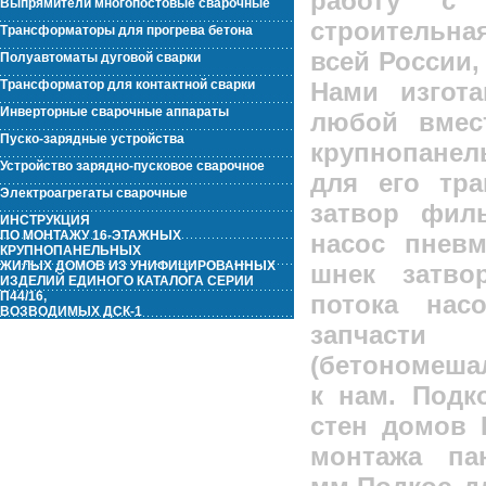
работу с 
Выпрямители многопостовые сварочные
строительна
Трансформаторы для прогрева бетона
всей России,
Полуавтоматы дуговой сварки
Нами изгот
Трансформатор для контактной сварки
Инверторные сварочные аппараты
любой вмес
Пуско-зарядные устройства
крупнопанел
Устройство зарядно-пусковое сварочное
для его тра
Электроагрегаты сварочные
затвор фил
ИНСТРУКЦИЯ
ПО МОНТАЖУ 16-ЭТАЖНЫХ
насос пнев
КРУПНОПАНЕЛЬНЫХ
ЖИЛЫХ ДОМОВ ИЗ УНИФИЦИРОВАННЫХ
шнек затво
ИЗДЕЛИЙ ЕДИНОГО КАТАЛОГА СЕРИИ
П44/16,
потока на
ВОЗВОДИМЫХ ДСК-1
запчасти
(бетономешал
к нам.
Подк
стен домов 
монтажа па