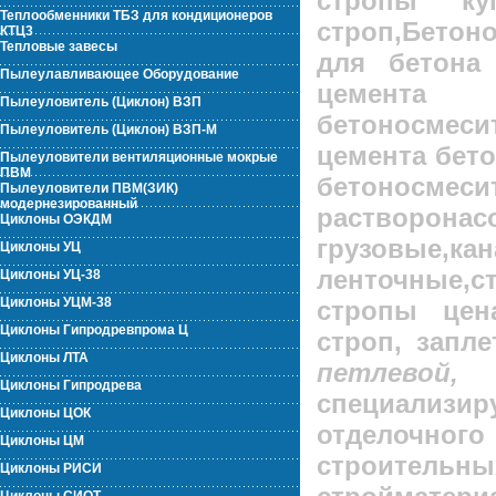
стропы куп
Теплообменники ТБЗ для кондиционеров
строп,Бето
КТЦ3
Тепловые завесы
для бетона
Пылеулавливающее Оборудование
цемента б
Пылеуловитель (Циклон) ВЗП
бетоносмеси
Пылеуловитель (Циклон) ВЗП-М
цемента бет
Пылеуловители вентиляционные мокрые
ПВМ
бетоносме
Пылеуловители ПВМ(ЗИК)
модернезированный
растворон
Циклоны ОЭКДМ
грузовы
Циклоны УЦ
ленточные
,
Циклоны УЦ-38
Циклоны УЦМ-38
стропы цен
Циклоны Гипродревпрома Ц
строп, запле
Циклоны ЛТА
петлевой,
Циклоны Гипродрева
специализир
Циклоны ЦОК
отделочного
Циклоны ЦМ
строитель
Циклоны РИСИ