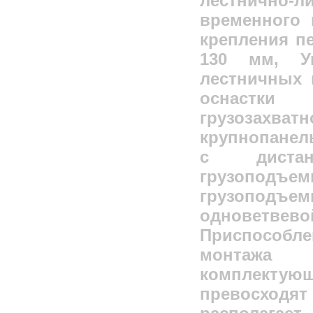
лестнично
временного 
крепления пе
130 мм, У
лестничных 
оснастки 
грузозахв
крупнопанел
с дистан
грузоподъем
грузоподъем
одноветве
Приспособл
монтажа 
комплектую
превосходят 