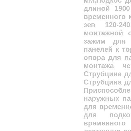
мм,Подкос д
длиной 1900
временного к
зев 120-2
монтажной с
зажим для 
панелей к то
опора для п
монтажа че
Струбцина дл
Струбцина дл
Приспособл
наружных па
для временно
для подко
временног