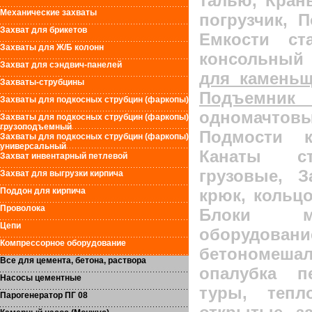
талью, Кран
Механические захваты
погрузчик, 
Захват для брикетов
Емкости ст
Захваты для Ж/Б колонн
консольный
Захват для сэндвич-панелей
для каменьщ
Захваты-струбцины
Подъемн
Захваты для подкосных струбцин (фаркопы)
одномачтов
Захваты для подкосных струбцин (фаркопы)
грузоподъемный
Подмости к
Захваты для подкосных струбцин (фаркопы)
универсальный
Канаты ста
Захват инвентарный петлевой
грузовые, 
Захват для выгрузки кирпича
крюк, кольцо
Поддон для кирпича
Проволока
Блоки мон
Цепи
оборудов
Компрессорное оборудование
бетономеша
Все для цемента, бетона, раствора
опалубка п
Насосы цементные
туры, тепл
Парогенератор ПГ 08