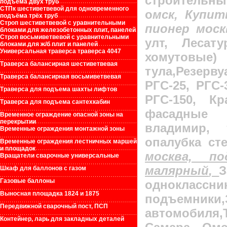
строительны
подъёма двух труб
СТПк шестиветвевой для одновременного
о
мск, Купи
подъёма трёх труб
Строп шестиветвевой с уравнительными
пионер моск
блоками для железобетонных плит, панелей
Строп восьмиветвевой с уравнительными
улт, Лесат
блоками для ж/б плит и панелей
Универсальная траверса траверса 4047
хомутовые) 
Траверса балансирная шестиветвевая
тула,Резерву
Траверса балансирная восьмиветвевая
РГС-25, РГС-
Траверса для подъема шахты лифтов
РГС-150,
Кр
Траверса для подъема сантехкабин
фасадные
Временное ограждение опасной зоны на
перекрытии
владимир, 
Временные ограждения монтажной зоны
опалубка ст
Временные ограждения лестничных маршей
и площадок
москва, п
Вращатели сварочные универсальные
малярный
,
З
Шкаф для баллонов с газом
Газовые баллоны
однокласс
Выносная площадка 1824 и 1875
подъемник
Передвижной сварочный пост, ПСП
автомобиля,
Контейнер, ларь для закладных деталей