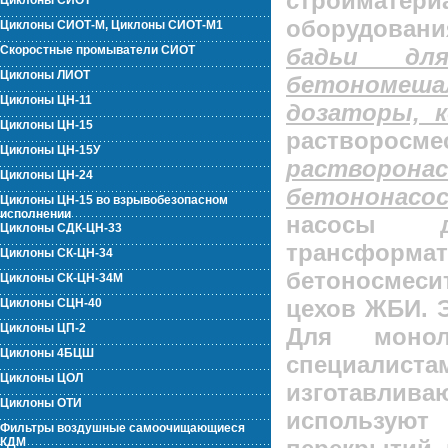
стройматери
Циклоны СИОТ
оборудовани
Циклоны СИОТ-М, Циклоны СИОТ-М1
бадьи для
Скоростные промыватели СИОТ
Циклоны ЛИОТ
бетономеша
Циклоны ЦН-11
дозаторы, 
Циклоны ЦН-15
растворосм
Циклоны ЦН-15У
растворо
Циклоны ЦН-24
бетононасо
Циклоны ЦН-15 во взрывобезопасном
исполнении
насосы д
Циклоны СДК-ЦН-33
трансф
Циклоны СК-ЦН-34
бетоносмеси
Циклоны СК-ЦН-34М
цехов ЖБИ. Э
Циклоны СЦН-40
Циклоны ЦП-2
Для монол
Циклоны 4БЦШ
специалиста
Циклоны ЦОЛ
изготавли
Циклоны ОТИ
использую
Фильтры воздушные самоочищающиеся
КДМ