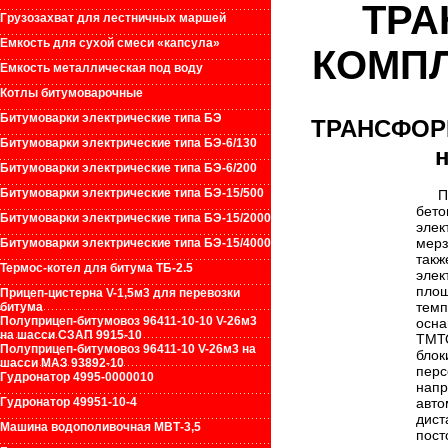
ТРА
Грузозахват для лестничных маршей
Емкость для сухой смеси «капсула»
КОМПЛ
Емкость металлическая под воду
Котлы битумоварочные
Битумоварки электрические типа БЭ
ТРАНСФОР
Битумоварки электрические типа БЭ-6/130
Битумоварки электрические типа БЭ-6/200
Битумоварки электрические типа БЭ-15/500
Под
бет
Битумоварки электрические типа БЭ-15/2000
элек
мерз
Битумоварки электрические типа БЭ-15/4000
такж
Термос-котел для битума ТБ-2.5
элек
пло
Прицеп-цистерна V-1,5м3 для перевозки
темп
битума
Полуприцеп-битумовоз 96411-10-10 V-26м3
осн
на шасси СЗАП 9915-10
ТМТ
Полуприцеп-битумовоз 96411-10 V-26м3 на
блок
шасси МАЗ 93892-10
пер
Гудронатор 4995-0000010
напр
Гудронатор 49951-10-4
авто
дис
Машина водополивочная МВТ-3,5
пост