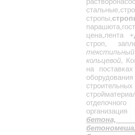
растворонасо
стальные,ст
стропы,
стро
парашюта,г
цена,лента +
строп, запл
текстильн
кольцевой
, К
на поставках
оборудован
строительных
стройматери
отделочног
организация
бетона, 
бетономеша