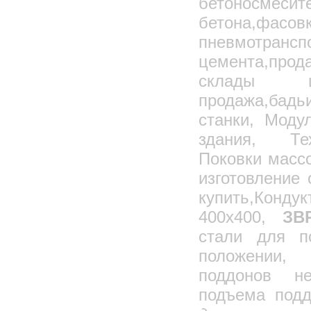
бетоносм
Циклоны ЦВП с водяной пленкой
бетона,ф
Скрубберы ЦС
пневмотрансп
Циклоны-промыватели СИОТ
цемента,про
Вентиляторы осевые общетехнического
назначения "ВО"
склады цем
Вентиляторы центробежные
общетехнического назначения "ВЦ"
продажа,бадь
Центробежные и осевые вентиляторы
крышного исполнения
станки, Моду
Кондиционеры промышленные ВУУ-10/
ВУУ-20/ВУУ-60М
здания, Тех
Завеса тепловая для металлических
Ангаров ЗВА-29000
Поковки массо
Завесы воздушно-тепловая С
электрокалорифером ЗВЭ-10000
изготовление 
Электрокалориферные установки - ЭКОЦ
Сварочное оборудование
купить,Конду
Трансформаторы сварочные ТДМ
400х400,
ЗВР
Трансформаторы сварочные ТДЭ
стали для п
Трансформаторы напряжения НТС
положении,
Трансформаторы напряжения ОСЗ
поддонов не
Понижающие трансформаторы
подъема подд
Выпрямители сварочные