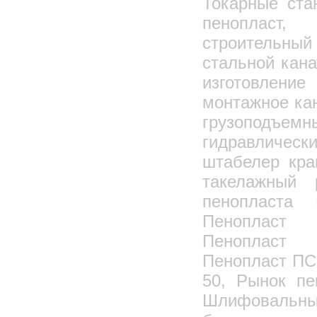
Токарные ста
Циклоны СИОТ
Циклоны СИОТ-М, Циклоны СИОТ-М1
пенопласт, 
Скоростные промыватели СИОТ
строительн
Циклоны ЛИОТ
стальной кан
Циклоны ЦН-11
изготовлени
Циклоны ЦН-15
монтажное кан
Циклоны ЦН-15У
грузоподъемн
Циклоны ЦН-24
гидравличес
Циклоны ЦН-15 во взрывобезопасном
исполнении
штабелер кра
Циклоны СДК-ЦН-33
такелажный 
Циклоны СК-ЦН-34
Циклоны СК-ЦН-34М
пенопласта
Циклоны СЦН-40
Пенопласт 
Циклоны ЦП-2
Пенопласт 
Циклоны 4БЦШ
Пенопласт ПС
Циклоны ЦОЛ
50, Рынок пе
Циклоны ОТИ
Шлифова
Фильтры воздушные самоочищающиеся
КДМ