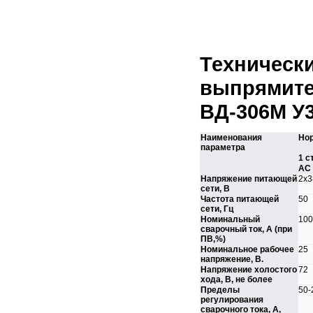
Бурорыхлительная машина
Болотоход шагающий малогабаритный БШМ
Специальная техника для перевозки
жидкостей
Тележка пескоразбрасывающая ТПР-2.5
Техническ
Бункер неповоротный
выпрями
Монтажная опора
ВД-306М У
Площадка навесная для фасадов
Подкосы монтажные
Наименования
Но
Подкосы монтажные 10802
параметра
1 с
Подкосы монтажные 10803
AC
Напряжение питающей
2х3
Подкосы монтажные 10804
сети, В
Подкосы монтажные 10805
Частота питающей
50
сети, Гц
Подкосы монтажные 10806
Номинальный
100
сварочный ток, А (при
Подкосы монтажные 10808
ПВ,%)
Склад-пирамида
Номинальное рабочее
25
напряжение, В.
Монтажная оснастка
Напряжение холостого
72
хода, В, не более
Струбцины монтажные
Пределы
50-
регулирования
Струбцины монтажные 10552
сварочного тока, А,