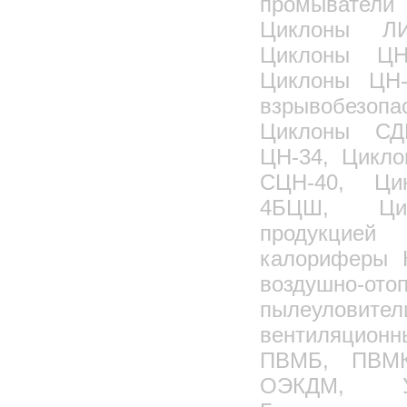
промыватели 
Циклоны ЛИ
Циклоны ЦН
Циклоны ЦН-
взрывобезо
Циклоны СД
ЦН-34, Цикл
СЦН-40, Ци
4БЦШ, Цик
продукцией 
калориферы 
воздушно-ото
пылеуловите
вентиляцио
ПВМБ, ПВМК
ОЭКДМ, 