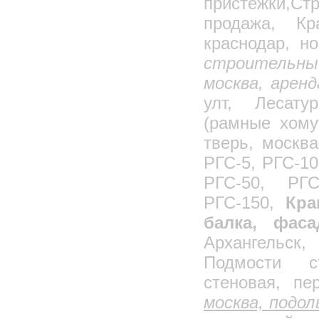
пристежки,
Ящик-контейнер для раствора
продажа, Кр
Тара, бадьи для бетона, раствора
краснодар, но
Бадьи для бетона (рюмочки)
строительный
Бадьи для бетона (туфельки)
Виброформы для колец
москва, аренд
Бункер накопитель (для мусора)
улт, Лесату
Контейнера для мусора
(рамные хому
Лестничные ограждения
тверь, москва
Кондуктор для монтажа колонн 300х300
РГС-5, РГС-10
Кондуктор для монтажа колонн 400х400
РГС-50, РГС
Барабаны кабельные технологические
РГС-150,
Кра
Ограждения лестничных маршей
балка, фас
Лестница для штукатурщика
Лестница межэтажная Л-2
Архангельс
Лестница межэтажная Л-2М
Подмости ст
модернизированная
Лестница приставная Л-1 (без настила)
стеновая, пе
Лестница сварщика
москва, подол
Монтажный столик Л-4 (без настила)