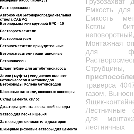
Грузозахват 
Камерный насос (Монжус)
Растворонасосы
Емкость для 
Автономная бетонораспределительная
Емкость мет
стрела САБР-1
Бетонораздатчик круговой БРК – 10
Котлы биту
Растворосмесители
неповоротн
Растворный узел
Монтажная оп
Бетоносмесители принудительные
для фас
Бетоносмесители гравитационные
Растворосмес
Бетононасосы
Струбц
Шланг гибкий для автобетононасоса
приспособле
Замки ( муфты ) соединения шлангов
бетононасосов и бетоноводов
траверса 404
Бетоноводы, Колена бетоноводов
газом, Выносн
Шнековые питатели, шнековые конвееры
Склад цемента, силос
Ящик-конте
Дозаторы цемента ,песка, щебня, воды
Лестничные 
Затвор для песка и щебня
для монтаж
Затворы для силосов или дозаторов
лестничных
Шиберные (ножевые)затворы для цемента