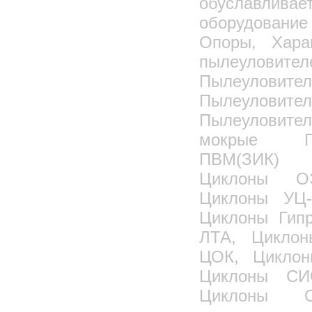
обуславлив
оборудование 
Опоры, Хара
пылеулов
Пылеулови
Пылеуловит
Пылеуловит
мокрые П
ПВМ(ЗИК) 
Циклоны О
Циклоны УЦ-
Циклоны Гип
ЛТА, Циклон
ЦОК, Цикло
Циклоны СИ
Циклоны С