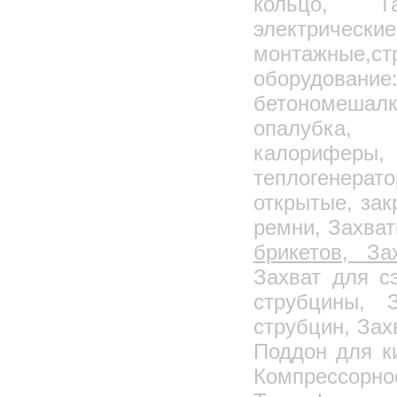
кольцо, 
Мини-леса
электри
Лестницы стремянки
монтажные,
Диэлектрические лестницы
Лестница приставная алюминиевая с
оборудовани
поручнями (ЛПНА)/(ЛПА)
РГС наземные
бетономешал
РГС подземные
опалубка, 
РГС двустенные
калорифе
РГС подземные дренажные
теплогенерат
РВС вертикальные
открытые, за
Емкости стальные сварные
ремни, Захва
Пенопласт, Пенополистирол
брикетов, З
Пеноплэкс
Захват для с
Несъемная опалубка
струбцины, 
Калориферы КСК
Калориферы КПСК
струбцин, Зах
Воздушно-отопительные агрегаты типа АО2
Поддон для к
Калориферы к воздушно-отопительным
Компрессо
агрегатам АО2
Калориферы "ЗИГЗАГ"