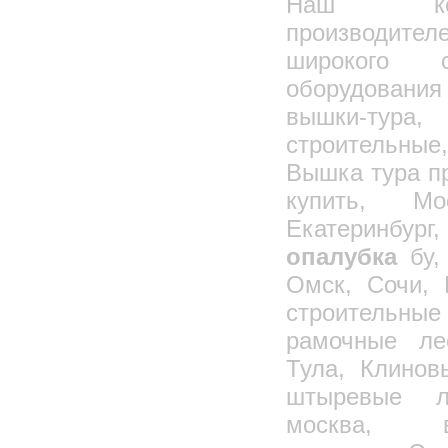
Наш ком
подъёма двух труб
СТПк шестиветвевой для одновременного
производит
подъёма трёх труб
Строп шестиветвевой с уравнительными
широкого с
блоками для железобетонных плит, панелей
Строп восьмиветвевой с уравнительными
оборудовани
блоками для ж/б плит и панелей
Универсальная траверса траверса 4047
вышки-тура
Траверса балансирная шестиветвевая
строительны
Траверса балансирная восьмиветвевая
Вышка тура пр
Траверса для подъема шахты лифтов
купить, Мос
Траверса для подъема сантехкабин
Екатеринбург
Временное ограждение опасной зоны на
перекрытии
опалубка
бу,
Временные ограждения монтажной зоны
Омск, Сочи, 
Временные ограждения лестничных маршей
и площадок
строительны
Вращатели сварочные универсальные
Шкаф для баллонов с газом
рамочные ле
Газовые баллоны
Тула, Клинов
Выносная площадка 1824 и 1875
штыревые ле
Передвижной сварочный пост, ПСП
москва, в
Контейнер, ларь для закладных деталей