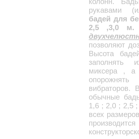
колонн. Бадь
рукавами (и
бадей для бето
2,5 ,3,0 м.
двухчелюст
позволяют до
Высота баде
заполнять и
миксера , а
опорожнять 
вибраторов. 
обычные бадь
1,6 ; 2,0 ; 2,5
всех размеров
производи
констру