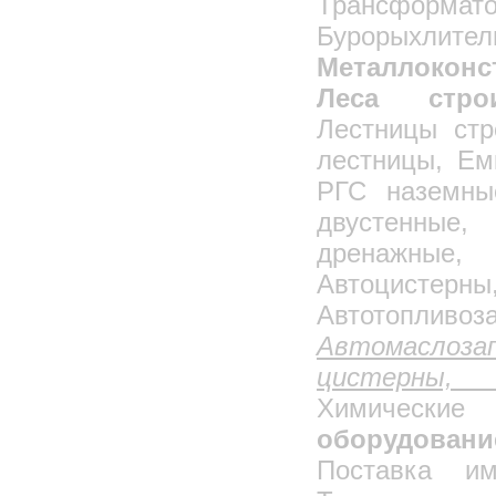
Трансформато
Теплообменники ТБЗ для кондиционеров
Бурорыхл
КТЦ3
Тепловые завесы
Металлоконс
Пылеулавливающее Оборудование
Леса строи
Пылеуловитель (Циклон) ВЗП
Лестницы стр
Пылеуловитель (Циклон) ВЗП-М
лестницы, Ем
Пылеуловители вентиляционные мокрые
ПВМ
РГС наземны
Пылеуловители ПВМ(ЗИК)
модернезированный
двустенн
Циклоны ОЭКДМ
дренажные,
Циклоны УЦ
Циклоны УЦ-38
Автоцистерны
Циклоны УЦМ-38
Автотопливоз
Циклоны Гипродревпрома Ц
Автомаслоза
Циклоны ЛТА
цисте
Циклоны Гипродрева
Химические
Циклоны ЦОК
оборудова
Циклоны ЦМ
Поставка им
Циклоны РИСИ