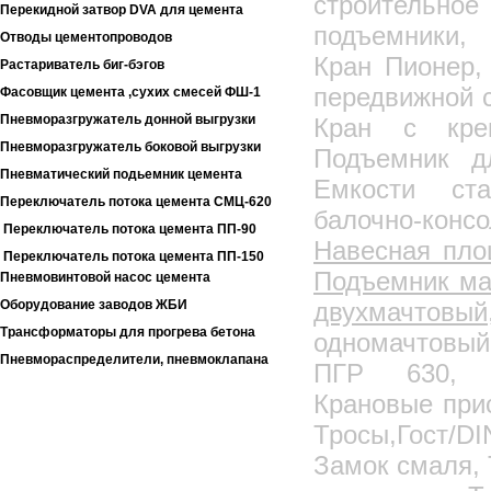
строительное
Перекидной затвор DVA для цемента
подъемники,
Отводы цементопроводов
Кран Пионер,
Растариватель биг-бэгов
передвижной 
Фасовщик цемента ,сухих смесей ФШ-1
Пневморазгружатель донной выгрузки
Кран с креп
Пневморазгружатель боковой выгрузки
Подъемник д
Пневматический подьемник цемента
Емкости ст
Переключатель потока цемента СМЦ-620
балочно-кон
Переключатель потока цемента ПП-90
Навесная пло
Переключатель потока цемента ПП-150
Подъемник ма
Пневмовинтовой насос цемента
Оборудование заводов ЖБИ
двухма
Трансформаторы для прогрева бетона
одномачтовы
Пневмораспределители, пневмоклапана
ПГР 630, П
Металлоконструкции
Крановые при
Бурорыхлительная машина
Тросы,Гост/
Вышка тура
Замок смаля, 
Леса строительные