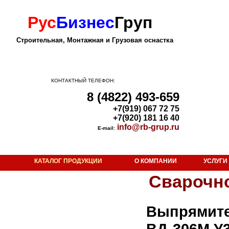
Рус
Бизнес
Груп
Строительная, Монтажная и Грузовая оснастка
КОНТАКТНЫЙ ТЕЛЕФОН:
8 (4822) 493-659
+7(919) 067 72 75
+7(920) 181 16 40
info@rb-grup.ru
E-mail:
КАТАЛОГ ПРОДУКЦИИ
О КОМПАНИИ
УСЛУГИ
Строительная оснастка
Сварочн
Мачта прожекторная осветительная
Гидрокантователь 6-ти ветьевой
Выпрями
Гидрокантователь 8-ти ветьевой
ВД-306М У
Грейфер