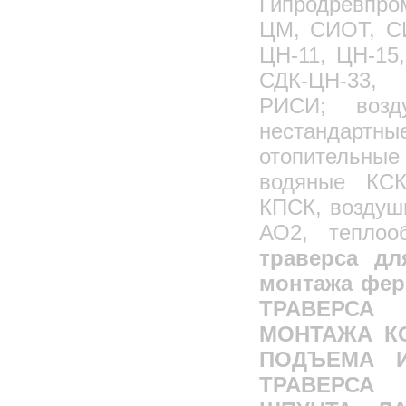
Гипродревпро
ЦМ, СИОТ, С
ЦН-11, ЦН-15
СДК-ЦН-33, 
РИСИ; возд
нестандартны
отопительны
водяные КСК
КПСК, воздуш
АО2, теплоо
траверса дл
монтажа фер
ТРАВЕРС
МОНТАЖА КО
ПОДЪЕМА 
ТРАВЕРСА