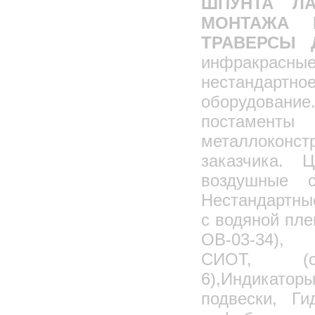
ШПУНТА ЛА
МОНТАЖА 
ТРАВЕРСЫ
инфракрас
нестандар
оборудовани
постамен
металлокон
заказчика. 
воздушные 
Нестандартны
с водяной пле
ОВ-03-34),
СИОТ, (се
6),Индикато
подвески, Г