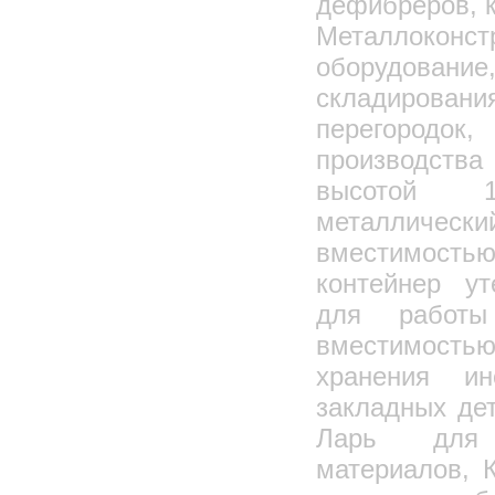
дефибреров, к
Металлоконс
оборудовани
складирова
перегоро
производств
высотой 1,
металличе
вместимость
контейнер у
для работы
вместимост
хранения ин
закладных де
Ларь для
материалов, 