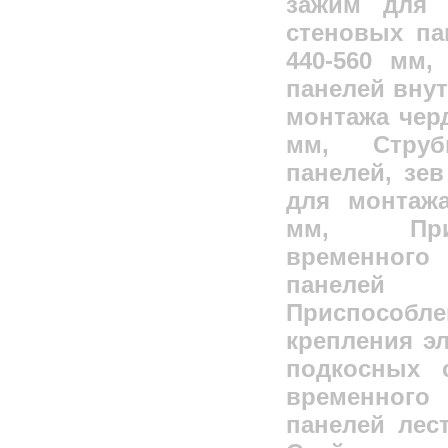
зажим для 
стеновых па
440-560 мм,
панелей внут
монтажа черд
мм, Стру
панелей, зев
для монтажа
мм, При
временного
панеле
Приспособл
крепления эл
подкосных 
временного
панелей лес