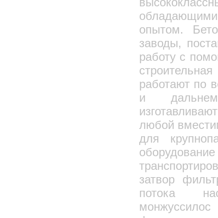
высококлас
обладающими
опытом. Бет
заводы, пост
работу с пом
строительна
работают по 
и дальне
изготавливаю
любой вместим
для крупнопа
оборудо
транспортиро
затвор фильт
потока нас
монжуссилос