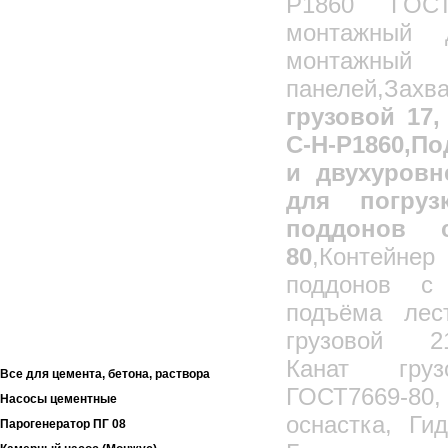
Р1860 ГОСТ7
Механические захваты
монтажный 
Захват для брикетов
монтажн
Захваты для Ж/Б колонн
панелей,За
Захват для сэндвич-панелей
грузовой 17,
Захваты-струбцины
С-Н-Р1860,П
Захваты для подкосных струбцин (фаркопы)
и двухуровн
Захваты для подкосных струбцин (фаркопы)
грузоподъемный
для погруз
Захваты для подкосных струбцин (фаркопы)
универсальный
поддонов с
Захват инвентарный петлевой
Захват для выгрузки кирпича
80
,Контейн
Поддон для кирпича
поддонов с
Проволока
подъёма лес
Цепи
грузовой 21-
Компрессорное оборудование
Канат грузо
Все для цемента, бетона, раствора
ГОСТ7669-80
Насосы цементные
оснастка, Ги
Парогенератор ПГ 08