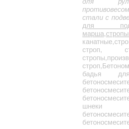
для ру
Выпрямители многопостовые сварочные
противовес
Трансформаторы для прогрева бетона
Полуавтоматы дуговой сварки
стали с подве
Трансформатор для контактной сварки
для подъ
Инверторные сварочные аппараты
марша,стро
Пуско-зарядные устройства
канатные,стр
Устройство зарядно-пусковое сварочное
строп, ст
Электроагрегаты сварочные
стропы,произ
ИНСТРУКЦИЯ
ПО МОНТАЖУ 16-ЭТАЖНЫХ
строп,Бетоно
КРУПНОПАНЕЛЬНЫХ
ЖИЛЫХ ДОМОВ ИЗ УНИФИЦИРОВАННЫХ
бадья дл
ИЗДЕЛИЙ ЕДИНОГО КАТАЛОГА СЕРИИ
П44/16,
бетоносмес
ВОЗВОДИМЫХ ДСК-1
бетоносмес
бетоносмеси
шнеки 
бетоносмесит
бетоносмесит