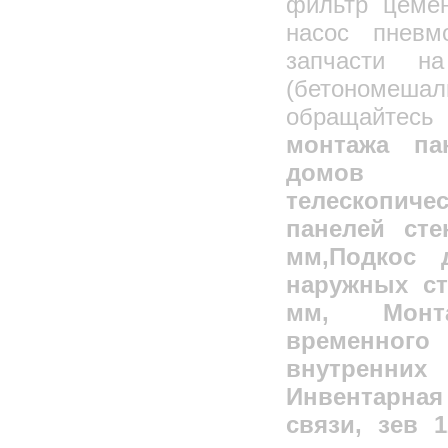
фильтр цемен
насос пнев
запчасти н
(бетономешал
обращайте
монтажа па
домов 
телескопи
панелей сте
мм,Подкос 
наружных ст
мм, Монт
временного
внутренних 
Инвентарная
связи, зев 