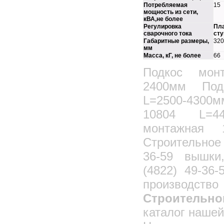
Струбцины монтажные1055
3
Потребляемая
15
мощность из сети,
Струбцины монтажные1055
6
кВА,не более
Регулировка
Пла
Струбцины монтажные10557
сварочного тока
сту
Габаритные размеры,
320
Струбцины монтажные10560
мм
Струбцины монтажные10317
Масса, кГ, не более
66
Анкеры монтажные
Подкос мон
Растяжки монтажные
2400мм Под
Распорки монтажные
L=2500-430
Стойки монтажные
10804 L=44
Упоры монтажные
монтажная 
Зажим монтажный
Строительно
Связь монтажная СМ 125
36-59 вышки
Горизонтальные связи монтажные
Угловые связи монтажные
(4822) 49-3
Кондукторы монтажные
произво
Трубозахватное приспособление
Строительно
Трубозахватное устройство для монтажа
каталог нашей
ствола мусоропровода
СТПк четырёхветвевой для одновременного