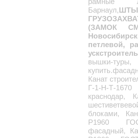
рамные 
Подъемник малый грузовой
Барнаул,
ШТЫ
Подъемник двухмачтовый
ГРУЗОЗАХ
Подъемник одномачтовый
(ЗАМОК СМА
Подъемник ПГ - 500
Новосибирс
Подъемник реечный ПГР 630
петлевой, ра
Подмости каменщика
Навесные строительные люльки/площадки
ускстроител
Крановые пристёжки
вышки-туры
Канаты стальные/Тросы,Гост/DIN
купить.фаса
Стропы грузовые
Канат строите
Замок смаля
Г-1-Н-Т-16
Талрепы: вилочные, крюк, кольцо
краснодар, 
Тали ручные
шестиветве
Тали электрические
блоками, Кан
Блоки монтажные, полипласты
Р1960 ГОСТ
Блоки: открытые, закрытые
Стяжные грузовые ремни
фасадный, Ка
Захваты и траверсы