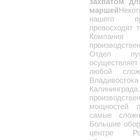
захватом дл
маршей
Неко
нашего пр
превосходят 
Компани
производст
Отдел пус
осуществляе
любой слож
Владивостока
Калининг
производстве
мощностей п
самые сложн
Большие обор
центре Р