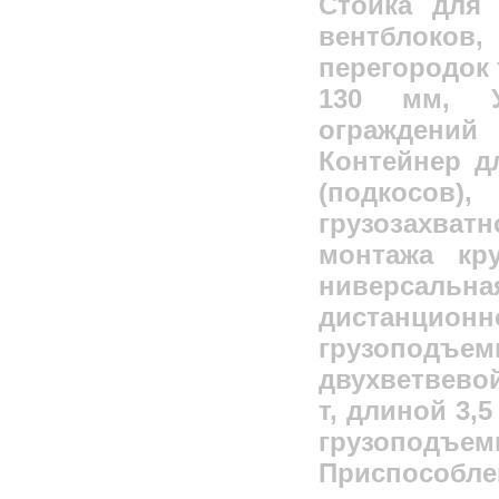
Стойка для 
вентблоков,
перегородок 
130 мм, У
ограждений
Контейнер д
(подкосо
грузозахва
монтажа кр
ниверсал
дистанцион
грузоподъе
двухветвево
т, длиной 3,
грузопо
Приспосо