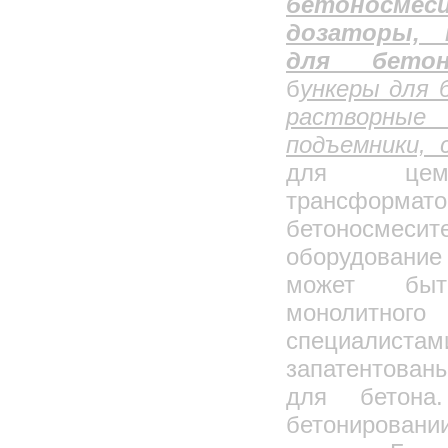
бетоносм
дозаторы, 
для бет
б
ункеры для 
растворные 
подъемники,
для цеме
трансформ
бетоносмес
оборудование
может быт
монолитного
специалис
запатентованы
для бетона
бетонирован