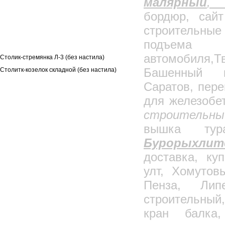
малярный
Столик для отделочных работ
бордюр, сайт
Столик малярный
строительные
Столик штукатура (без настила)
подъе
Столик-козелок
автомобиля
Столик-стремянка Л-3 (без настила)
Башенный 
Столитк-козелок складной (без настила)
Подъемно-строительное оборудование
Саратов, пере
Фасадные подъемники
для железобе
Мачтовые подъемники
строительный
Кран "Пионер"
вышка тур
Краны консольные
Бурорыхл
Кран передвижной с талью
доставка, ку
Краны мостовые
улт, Хомутов
Кран с креплением на погрузчик
Пенза, Лип
Подъемник для установки на лесах
Емкости стальные сварные
строительны
Кран балочно-консольный КБК-4, КБК-5
кран балка,
Навесная площадка для каменщиков