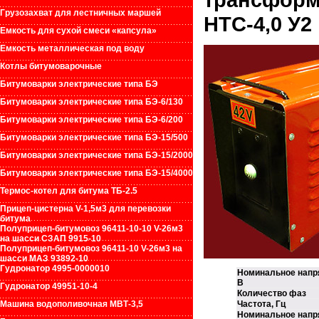
Грузозахват для лестничных маршей
НТС-4,0 У2
Емкость для сухой смеси «капсула»
Емкость металлическая под воду
Котлы битумоварочные
Битумоварки электрические типа БЭ
Битумоварки электрические типа БЭ-6/130
Битумоварки электрические типа БЭ-6/200
Битумоварки электрические типа БЭ-15/500
Битумоварки электрические типа БЭ-15/2000
Битумоварки электрические типа БЭ-15/4000
Термос-котел для битума ТБ-2.5
Прицеп-цистерна V-1,5м3 для перевозки
битума
Полуприцеп-битумовоз 96411-10-10 V-26м3
на шасси СЗАП 9915-10
Полуприцеп-битумовоз 96411-10 V-26м3 на
шасси МАЗ 93892-10
Гудронатор 4995-0000010
Номинальное напря
В
Гудронатор 49951-10-4
Количество фаз
Машина водополивочная МВТ-3,5
Частота, Гц
Номинальное напря