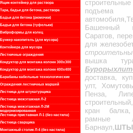
строительные
Ящик-контейнер для раствора
подъе
Тара, бадьи для бетона, раствора
автомобиля
Бадьи для бетона (рюмочки)
Бадьи для бетона (туфельки)
Башенный 
Виброформы для колец
Саратов, пере
Бункер накопитель (для мусора)
для железобе
Контейнера для мусора
строительный
Лестничные ограждения
вышка тур
Кондуктор для монтажа колонн 300х300
Бурорыхл
Кондуктор для монтажа колонн 400х400
доставка, ку
Барабаны кабельные технологические
улт, Хомутов
Ограждения лестничных маршей
Лестница для штукатурщика
Пенза, Лип
Лестница межэтажная Л-2
строительны
Лестница межэтажная Л-2М
кран балка,
модернизированная
Лестница приставная Л-1 (без настила)
рамные 
Лестница сварщика
Барнаул,
ШТЫ
Монтажный столик Л-4 (без настила)