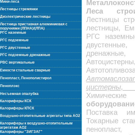
Металлоконс
Мини-леса
Лестницы стремянки
Леса строи
Диэлектрические лестницы
Лестницы стр
Лестница приставная алюминиевая с
лестницы, Ем
поручнями (ЛПНА)/(ЛПА)
РГС наземные
РГС наземны
РГС подземные
двустенн
РГС двустенные
дренажные,
РГС подземные дренажные
Автоцистерны
РВС вертикальные
Автотопливоз
Емкости стальные сварные
Автомаслоза
Пенопласт, Пенополистирол
цисте
Пеноплэкс
Химические
Несъемная опалубка
Калориферы КСК
оборудова
Калориферы КПСК
Поставка им
Воздушно-отопительные агрегаты типа АО2
Токарные ста
Калориферы к воздушно-отопительным
пенопласт, 
агрегатам АО2
Калориферы "ЗИГЗАГ"