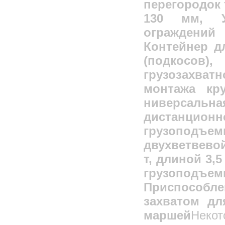
перегородок 
130 мм, У
ограждений
Контейнер д
(подкосо
грузозахва
монтажа кр
ниверсал
дистанцион
грузоподъе
двухветвево
т, длиной 3,
грузопо
Приспосо
захватом дл
маршей
Неко