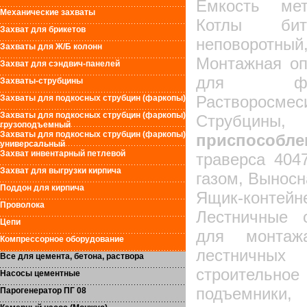
Емкость мет
Механические захваты
Котлы биту
Захват для брикетов
неповоротн
Захваты для Ж/Б колонн
Монтажная оп
Захват для сэндвич-панелей
для фас
Захваты-струбцины
Растворосмес
Захваты для подкосных струбцин (фаркопы)
Захваты для подкосных струбцин (фаркопы)
Струбц
грузоподъемный
Захваты для подкосных струбцин (фаркопы)
приспособле
универсальный
Захват инвентарный петлевой
траверса 404
Захват для выгрузки кирпича
газом, Выносн
Поддон для кирпича
Ящик-конте
Проволока
Лестничные 
Цепи
для монтаж
Компрессорное оборудование
лестничных
Все для цемента, бетона, раствора
строительное
Насосы цементные
подъемники,
Парогенератор ПГ 08