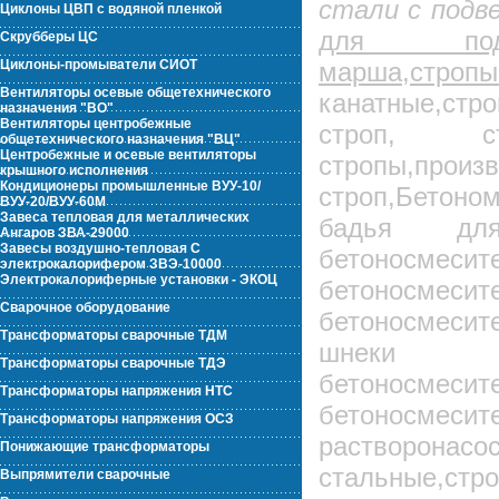
стали с подве
Циклоны ЦВП с водяной пленкой
для подъ
Скрубберы ЦС
Циклоны-промыватели СИОТ
марша,стро
Вентиляторы осевые общетехнического
канатные,стр
назначения "ВО"
Вентиляторы центробежные
строп, ст
общетехнического назначения "ВЦ"
Центробежные и осевые вентиляторы
стропы,произ
крышного исполнения
Кондиционеры промышленные ВУУ-10/
строп,Бетоно
ВУУ-20/ВУУ-60М
Завеса тепловая для металлических
бадья дл
Ангаров ЗВА-29000
Завесы воздушно-тепловая С
бетоносмес
электрокалорифером ЗВЭ-10000
Электрокалориферные установки - ЭКОЦ
бетоносмес
Сварочное оборудование
бетоносмеси
Трансформаторы сварочные ТДМ
шнеки 
Трансформаторы сварочные ТДЭ
бетоносмесит
Трансформаторы напряжения НТС
бетоносмесит
Трансформаторы напряжения ОСЗ
растворонасо
Понижающие трансформаторы
стальные,ст
Выпрямители сварочные