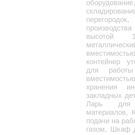
оборудовани
складирова
перегоро
производств
высотой 1,
металличе
вместимость
контейнер у
для работы
вместимост
хранения ин
закладных де
Ларь для
материалов, 
подачи на раб
газом, Шкаф 