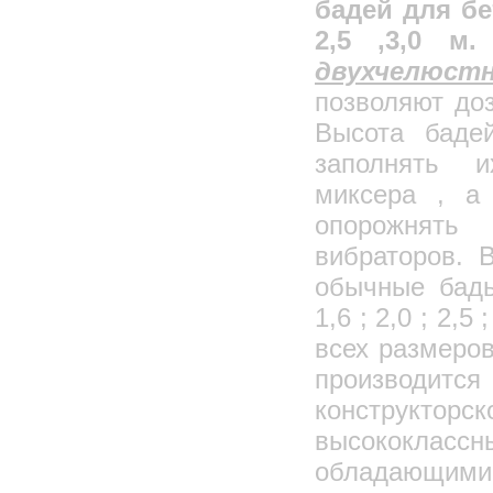
бадей для бето
2,5 ,3,0 м.
двухчелюст
позволяют до
Высота баде
заполнять и
миксера , а
опорожнять 
вибраторов. 
обычные бадь
1,6 ; 2,0 ; 2,5
всех размеров
производи
констру
высококлас
обладающими