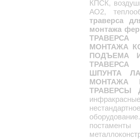
КПСК, воздуш
АО2, теплоо
траверса дл
монтажа фер
ТРАВЕРС
МОНТАЖА КО
ПОДЪЕМА 
ТРАВЕРСА
ШПУНТА ЛА
МОНТАЖА 
ТРАВЕРСЫ
инфракрас
нестандар
оборудовани
постамен
металлокон