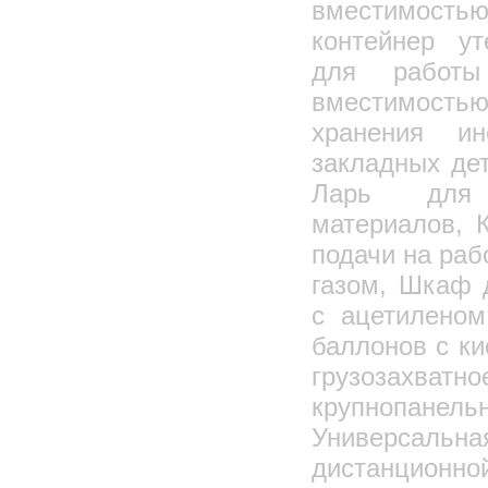
вместимость
контейнер у
для работы
вместимост
хранения ин
закладных де
Ларь для
материалов, 
подачи на раб
газом, Шкаф 
с ацетилено
баллонов с к
грузозахватно
крупноп
Универса
дистанцион