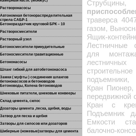
Камерный насос (Монжус)
Струбц
Растворонасосы
приспособле
Автономная бетонораспределительная
траверса 404
стрела САБР-1
Бетонораздатчик круговой БРК – 10
газом, Выносн
Растворосмесители
Ящик-конте
Растворный узел
Лестничные 
Бетоносмесители принудительные
для монтаж
Бетоносмесители гравитационные
лестничных
Бетононасосы
строительное
Шланг гибкий для автобетононасоса
Замки ( муфты ) соединения шлангов
подъемники,
бетононасосов и бетоноводов
Бетоноводы, Колена бетоноводов
Кран Пионер,
Шнековые питатели, шнековые конвееры
передвижной 
Склад цемента, силос
Кран с креп
Дозаторы цемента ,песка, щебня, воды
Подъемник д
Затвор для песка и щебня
Емкости ст
Затворы для силосов или дозаторов
балочно-кон
Шиберные (ножевые)затворы для цемента