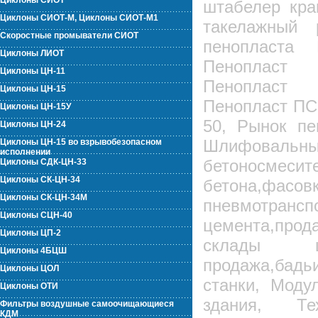
Циклоны СИОТ
штабелер кра
Циклоны СИОТ-М, Циклоны СИОТ-М1
такелажный 
Скоростные промыватели СИОТ
пенопласта
Циклоны ЛИОТ
Пенопласт 
Циклоны ЦН-11
Пенопласт 
Циклоны ЦН-15
Пенопласт ПС
Циклоны ЦН-15У
50, Рынок пе
Циклоны ЦН-24
Шлифова
Циклоны ЦН-15 во взрывобезопасном
исполнении
бетоносм
Циклоны СДК-ЦН-33
Циклоны СК-ЦН-34
бетона,ф
Циклоны СК-ЦН-34М
пневмотрансп
Циклоны СЦН-40
цемента,про
Циклоны ЦП-2
склады цем
Циклоны 4БЦШ
продажа,бадь
Циклоны ЦОЛ
станки, Моду
Циклоны ОТИ
здания, Тех
Фильтры воздушные самоочищающиеся
КДМ