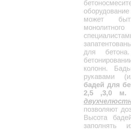
бетоносмес
оборудование
может быт
монолитного
специалис
запатентованы
для бетона
бетонирован
колонн. Бадь
рукавами (и
бадей для бето
2,5 ,3,0 м.
двухчелюст
позволяют до
Высота баде
заполнять и