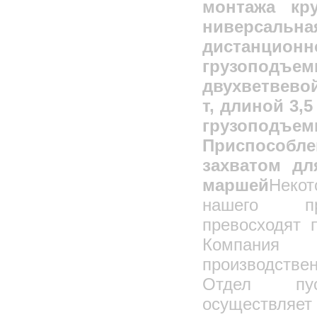
монтажа кр
ниверсал
дистанцион
грузоподъе
двухветвево
т, длиной 3,
грузопо
Приспосо
захватом дл
маршей
Неко
нашего пр
превосходят 
Компани
производст
Отдел пус
осуществляе