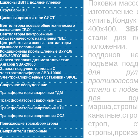
Поковки массо
Циклоны ЦВП с водяной пленкой
изготовление 
Скрубберы ЦС
Циклоны-промыватели СИОТ
купить,Конду
Вентиляторы осевые общетехнического
400х400,
ЗВР
назначения "ВО"
Вентиляторы центробежные
стали для п
общетехнического назначения "ВЦ"
Центробежные и осевые вентиляторы
положении,
крышного исполнения
Кондиционеры промышленные ВУУ-10/
поддонов не
ВУУ-20/ВУУ-60М
Завеса тепловая для металлических
подъема подд
Ангаров ЗВА-29000
Завесы воздушно-тепловая С
для ру
электрокалорифером ЗВЭ-10000
Электрокалориферные установки - ЭКОЦ
противовес
Сварочное оборудование
стали с подве
Трансформаторы сварочные ТДМ
для подъ
Трансформаторы сварочные ТДЭ
марша,стро
Трансформаторы напряжения НТС
канатные,стр
Трансформаторы напряжения ОСЗ
строп, ст
Понижающие трансформаторы
стропы,произ
Выпрямители сварочные