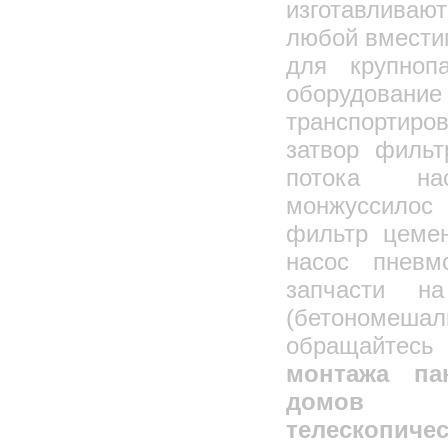
изготавливаю
любой вместим
для крупнопа
оборудо
транспортиро
затвор фильт
потока нас
монжуссилос
фильтр цемен
насос пнев
запчасти н
(бетономешал
обращайте
монтажа па
домов 
телескопи