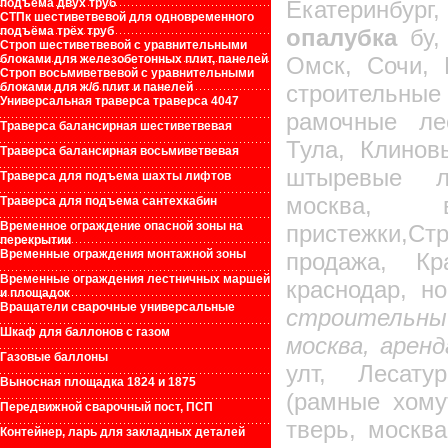
подъёма двух труб
Екатеринбург
СТПк шестиветвевой для одновременного
подъёма трёх труб
опалубка
бу,
Строп шестиветвевой с уравнительными
блоками для железобетонных плит, панелей
Омск, Сочи, 
Строп восьмиветвевой с уравнительными
блоками для ж/б плит и панелей
строительны
Универсальная траверса траверса 4047
рамочные ле
Траверса балансирная шестиветвевая
Тула, Клинов
Траверса балансирная восьмиветвевая
штыревые ле
Траверса для подъема шахты лифтов
москва, в
Траверса для подъема сантехкабин
Временное ограждение опасной зоны на
пристежки,
перекрытии
Временные ограждения монтажной зоны
продажа, Кр
Временные ограждения лестничных маршей
краснодар, но
и площадок
Вращатели сварочные универсальные
строительный
Шкаф для баллонов с газом
москва, аренд
Газовые баллоны
улт, Лесату
Выносная площадка 1824 и 1875
(рамные хому
Передвижной сварочный пост, ПСП
тверь, москва
Контейнер, ларь для закладных деталей