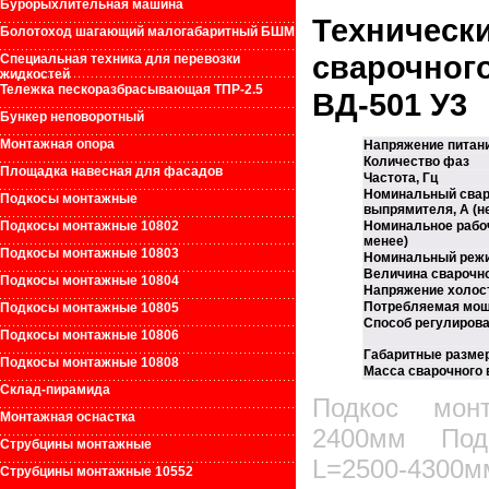
Бурорыхлительная машина
Техническ
Болотоход шагающий малогабаритный БШМ
сварочн
Специальная техника для перевозки
жидкостей
Тележка пескоразбрасывающая ТПР-2.5
ВД-501 У3
Бункер неповоротный
Монтажная опора
Напряжение питани
Количество фаз
Площадка навесная для фасадов
Частота, Гц
Номинальный свар
Подкосы монтажные
выпрямителя, А (н
Подкосы монтажные 10802
Номинальное рабоч
менее)
Подкосы монтажные 10803
Номинальный режи
Величина сварочног
Подкосы монтажные 10804
Напряжение холосто
Потребляемая мощ
Подкосы монтажные 10805
Способ регулирова
Подкосы монтажные 10806
Габаритные разме
Подкосы монтажные 10808
Macca сварочного 
Склад-пирамида
Подкос мон
Монтажная оснастка
2400мм Под
Струбцины монтажные
L=2500-430
Струбцины монтажные 10552