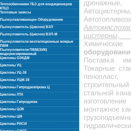
дренажные,
Теплообменники ТБЗ для кондиционеров
КТЦ3
Автоцистерны
Тепловые завесы
Автотопливоз
Пылеулавливающее Оборудование
Автомаслоза
Пылеуловитель (Циклон) ВЗП
цисте
Пылеуловитель (Циклон) ВЗП-М
Пылеуловители вентиляционные мокрые
Химические
ПВМ
Пылеуловители ПВМ(ЗИК)
оборудова
модернезированный
Циклоны ОЭКДМ
Поставка им
Циклоны УЦ
Токарные ста
Циклоны УЦ-38
пенопласт, 
Циклоны УЦМ-38
строительн
Циклоны Гипродревпрома Ц
стальной кан
Циклоны ЛТА
изготовлени
Циклоны Гипродрева
монтажное кан
Циклоны ЦОК
грузоподъемн
Циклоны ЦМ
Циклоны РИСИ
гидравличес