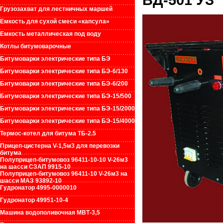
Грузозахват для лестничных маршей
Емкость для сухой смеси «капсула»
Емкость металлическая под воду
Котлы битумоварочные
Битумоварки электрические типа БЭ
Битумоварки электрические типа БЭ-6/130
Битумоварки электрические типа БЭ-6/200
Битумоварки электрические типа БЭ-15/500
Битумоварки электрические типа БЭ-15/2000
Битумоварки электрические типа БЭ-15/4000
Термос-котел для битума ТБ-2.5
Прицеп-цистерна V-1,5м3 для перевозки
битума
Полуприцеп-битумовоз 96411-10-10 V-26м3
на шасси СЗАП 9915-10
Полуприцеп-битумовоз 96411-10 V-26м3 на
шасси МАЗ 93892-10
Гудронатор 4995-0000010
Гудронатор 49951-10-4
Машина водополивочная МВТ-3,5