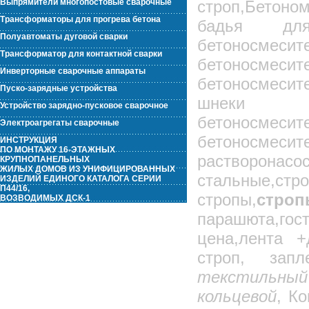
Выпрямители многопостовые сварочные
строп,Бетоно
Трансформаторы для прогрева бетона
бадья дл
Полуавтоматы дуговой сварки
бетоносмес
Трансформатор для контактной сварки
бетоносмес
Инверторные сварочные аппараты
бетоносмеси
Пуско-зарядные устройства
шнеки 
Устройство зарядно-пусковое сварочное
бетоносмесит
Электроагрегаты сварочные
бетоносмесит
ИНСТРУКЦИЯ
ПО МОНТАЖУ 16-ЭТАЖНЫХ
растворонасо
КРУПНОПАНЕЛЬНЫХ
ЖИЛЫХ ДОМОВ ИЗ УНИФИЦИРОВАННЫХ
стальные,ст
ИЗДЕЛИЙ ЕДИНОГО КАТАЛОГА СЕРИИ
П44/16,
стропы,
стро
ВОЗВОДИМЫХ ДСК-1
парашюта,г
цена,лента +
строп, запл
текстильн
кольцевой
, К