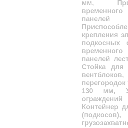
мм, При
временного
панеле
Приспособл
крепления эл
подкосных 
временного
панелей лес
Стойка для 
вентблоков,
перегородок 
130 мм, У
ограждений
Контейнер д
(подкосо
грузозахва