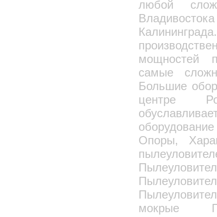
любой слож
Владивостока
Калининг
производстве
мощностей п
самые сложн
Большие обор
центре Р
обуславлив
оборудование 
Опоры, Хара
пылеулов
Пылеулови
Пылеуловит
Пылеуловит
мокрые П