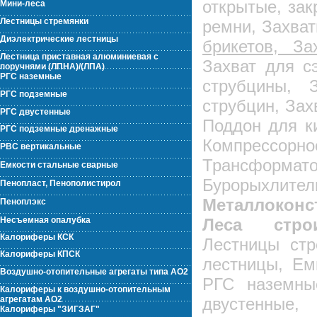
открытые, за
Мини-леса
Лестницы стремянки
ремни, Захва
Диэлектрические лестницы
брикетов, З
Лестница приставная алюминиевая с
Захват для с
поручнями (ЛПНА)/(ЛПА)
РГС наземные
струбцины, 
РГС подземные
струбцин, Зах
РГС двустенные
Поддон для к
РГС подземные дренажные
Компрессо
РВС вертикальные
Трансформато
Емкости стальные сварные
Бурорыхл
Пенопласт, Пенополистирол
Металлоконс
Пеноплэкс
Несъемная опалубка
Леса строи
Калориферы КСК
Лестницы стр
Калориферы КПСК
лестницы, Ем
Воздушно-отопительные агрегаты типа АО2
РГС наземны
Калориферы к воздушно-отопительным
агрегатам АО2
двустенн
Калориферы "ЗИГЗАГ"