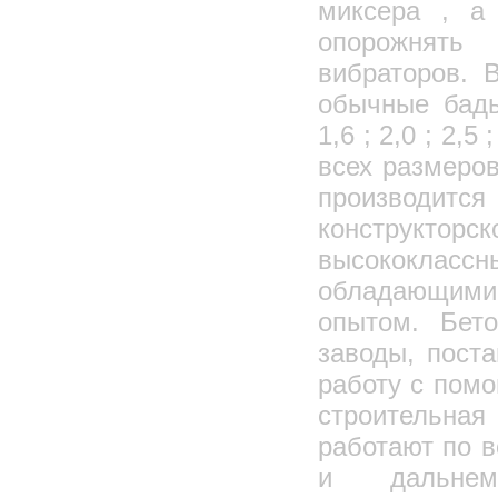
миксера , а
опорожнять 
вибраторов. 
обычные бадь
1,6 ; 2,0 ; 2,5
всех размеров
производи
констру
высококлас
обладающими
опытом. Бет
заводы, пост
работу с пом
строительна
работают по 
и дальне