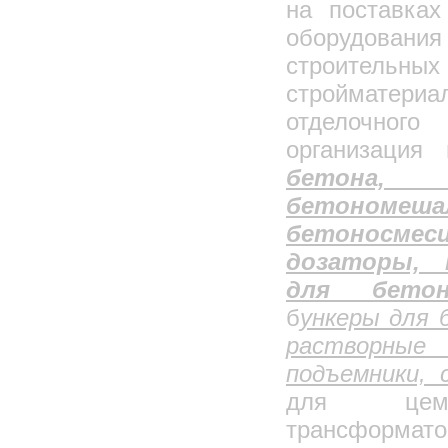
на поставках
оборудован
строительных
стройматери
отделочног
организация
бетона, 
бетономеша
бетоносм
дозаторы, 
для бет
б
ункеры для 
растворные 
подъемники,
для цеме
трансформ