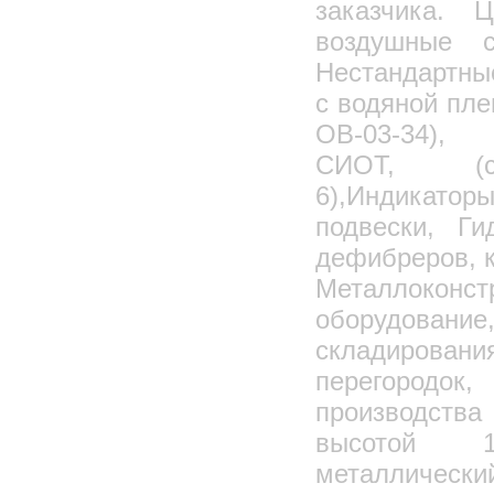
заказчика. 
воздушные 
Нестандартны
с водяной пле
ОВ-03-34),
СИОТ, (се
6),Индикато
подвески, Г
дефибреров, к
Металлоконс
оборудовани
складирова
перегоро
производств
высотой 1,
металличе