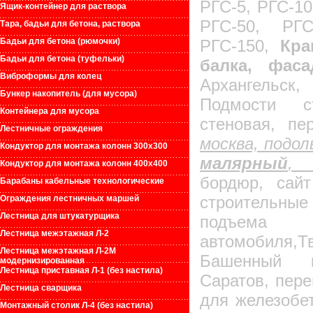
РГС-5, РГС-10
Ящик-контейнер для раствора
РГС-50, РГС
Тара, бадьи для бетона, раствора
Бадьи для бетона (рюмочки)
РГС-150,
Кра
Бадьи для бетона (туфельки)
балка, фас
Виброформы для колец
Архангельс
Бункер накопитель (для мусора)
Подмости ст
Контейнера для мусора
стеновая, пе
Лестничные ограждения
москва, подол
Кондуктор для монтажа колонн 300х300
малярный
Кондуктор для монтажа колонн 400х400
бордюр, сайт
Барабаны кабельные технологические
строительные
Ограждения лестничных маршей
Лестница для штукатурщика
подъе
Лестница межэтажная Л-2
автомобиля
Лестница межэтажная Л-2М
Башенный 
модернизированная
Лестница приставная Л-1 (без настила)
Саратов, пере
Лестница сварщика
для железобе
Монтажный столик Л-4 (без настила)