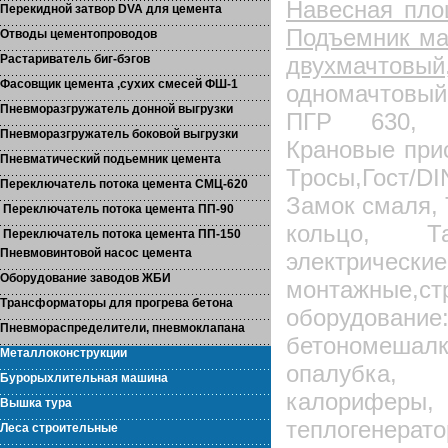
Навесная пло
Перекидной затвор DVA для цемента
Подъемник ма
Отводы цементопроводов
Растариватель биг-бэгов
двухма
Фасовщик цемента ,сухих смесей ФШ-1
одномачтовы
Пневморазгружатель донной выгрузки
ПГР 630, П
Пневморазгружатель боковой выгрузки
Крановые при
Пневматический подьемник цемента
Тросы,Гост/
Переключатель потока цемента СМЦ-620
Замок смаля, 
Переключатель потока цемента ПП-90
кольцо, 
Переключатель потока цемента ПП-150
Пневмовинтовой насос цемента
электри
Оборудование заводов ЖБИ
монтажные,
Трансформаторы для прогрева бетона
оборудовани
Пневмораспределители, пневмоклапана
бетономешал
Металлоконструкции
опалубка, 
Бурорыхлительная машина
калорифе
Вышка тура
теплогенерат
Леса строительные