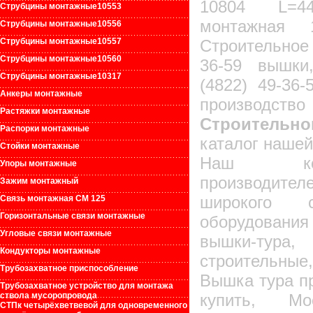
10804 L=44
Струбцины монтажные1055
3
монтажная 
Струбцины монтажные1055
6
Струбцины монтажные10557
Строительно
Струбцины монтажные10560
36-59 вышки
Струбцины монтажные10317
(4822) 49-3
Анкеры монтажные
произво
Растяжки монтажные
Строительно
Распорки монтажные
каталог нашей
Стойки монтажные
Наш ком
Упоры монтажные
производит
Зажим монтажный
широкого с
Связь монтажная СМ 125
Горизонтальные связи монтажные
оборудовани
Угловые связи монтажные
вышки-тура
Кондукторы монтажные
строительны
Трубозахватное приспособление
Вышка тура пр
Трубозахватное устройство для монтажа
ствола мусоропровода
купить, Мос
СТПк четырёхветвевой для одновременного