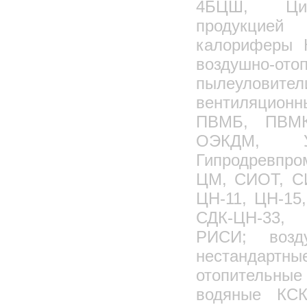
4БЦШ, Цик
продукцией 
калориферы 
воздушно-ото
пылеуловите
вентиляцио
ПВМБ, ПВМК
ОЭКДМ, 
Гипродревпро
ЦМ, СИОТ, С
ЦН-11, ЦН-15
СДК-ЦН-33, 
РИСИ; возд
нестандартны
отопительны
водяные КСК