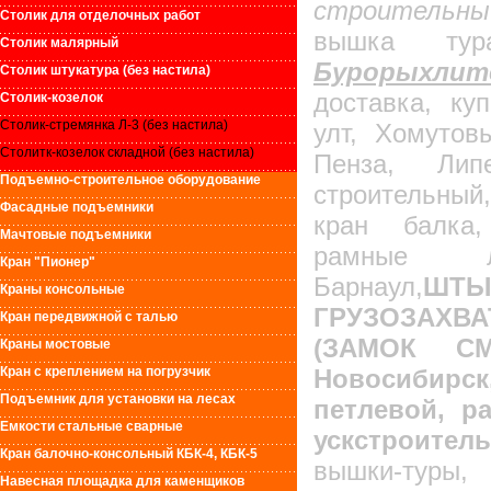
строительный
Столик для отделочных работ
вышка тур
Столик малярный
Бурорыхл
Столик штукатура (без настила)
доставка, ку
Столик-козелок
Столик-стремянка Л-3 (без настила)
улт, Хомутов
Столитк-козелок складной (без настила)
Пенза, Лип
Подъемно-строительное оборудование
строительны
Фасадные подъемники
кран балка,
Мачтовые подъемники
рамные 
Кран "Пионер"
Барнаул,
ШТЫ
Краны консольные
ГРУЗОЗАХ
Кран передвижной с талью
(ЗАМОК СМА
Краны мостовые
Кран с креплением на погрузчик
Новосибирс
Подъемник для установки на лесах
петлевой, ра
Емкости стальные сварные
ускстроител
Кран балочно-консольный КБК-4, КБК-5
вышки-туры
Навесная площадка для каменщиков