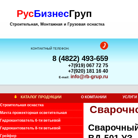
Рус
Бизнес
Груп
Строительная, Монтажная и Грузовая оснастка
КОНТАКТНЫЙ ТЕЛЕФОН:
8 (4822) 493-659
+7(919) 067 72 75
+7(920) 181 16 40
info@rb-grup.ru
E-mail:
КАТАЛОГ ПРОДУКЦИИ
О КОМПАНИИ
УСЛУГИ
Строительная оснастка
Сварочн
Мачта прожекторная осветительная
Гидрокантователь 6-ти ветьевой
Сварочн
Гидрокантователь 8-ти ветьевой
ВД-501 УЗ
Грейфер