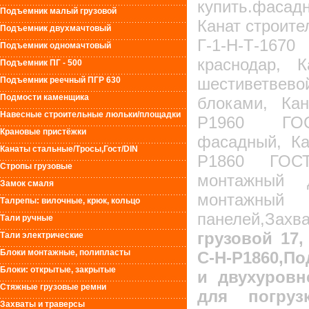
купить.фаса
Подъемник малый грузовой
Канат строите
Подъемник двухмачтовый
Г-1-Н-Т-16
Подъемник одномачтовый
краснодар, 
Подъемник ПГ - 500
шестиветве
Подъемник реечный ПГР 630
Подмости каменщика
блоками, Кан
Навесные строительные люльки/площадки
Р1960 ГОСТ
Крановые пристёжки
фасадный, Ка
Канаты стальные/Тросы,Гост/DIN
Р1860 ГОСТ7
Стропы грузовые
монтажный 
Замок смаля
монтажн
Талрепы: вилочные, крюк, кольцо
панелей,За
Тали ручные
грузовой 17,
Тали электрические
Блоки монтажные, полипласты
С-Н-Р1860,П
Блоки: открытые, закрытые
и двухуровн
Стяжные грузовые ремни
для погруз
Захваты и траверсы