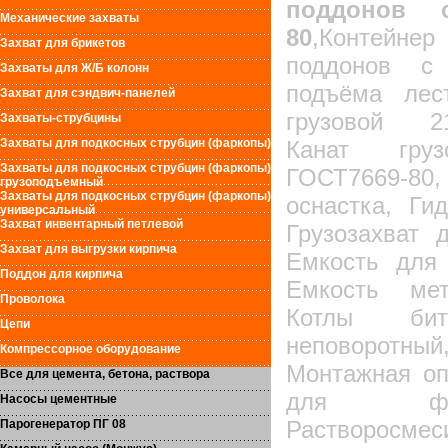
поддонов с
Механические захваты
80
,Контейн
Захват для брикетов
поддонов с
Захваты для Ж/Б колонн
подъёма лес
Захват для сэндвич-панелей
грузовой 21-
Захваты-струбцины
Захваты для подкосных струбцин (фаркопы)
Канат грузо
Захваты для подкосных струбцин (фаркопы)
ГОСТ7669-80
грузоподъемный
Захваты для подкосных струбцин (фаркопы)
оснастка, Ги
универсальный
Захват инвентарный петлевой
Грузозахват 
Захват для выгрузки кирпича
Емкость для 
Поддон для кирпича
Емкость мет
Проволока
Котлы биту
Цепи
неповоротн
Компрессорное оборудование
Монтажная оп
Все для цемента, бетона, раствора
для фас
Насосы цементные
Растворосмес
Парогенератор ПГ 08