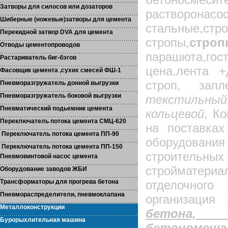
Затворы для силосов или дозаторов
растворонасо
Шиберные (ножевые)затворы для цемента
стальные,ст
Перекидной затвор DVA для цемента
стропы,
стро
Отводы цементопроводов
парашюта,г
Растариватель биг-бэгов
цена,лента +
Фасовщик цемента ,сухих смесей ФШ-1
строп, запл
Пневморазгружатель донной выгрузки
Пневморазгружатель боковой выгрузки
текстильн
Пневматический подьемник цемента
кольцевой
, К
Переключатель потока цемента СМЦ-620
на поставках
Переключатель потока цемента ПП-90
оборудован
Переключатель потока цемента ПП-150
строительных
Пневмовинтовой насос цемента
стройматери
Оборудование заводов ЖБИ
Трансформаторы для прогрева бетона
отделочног
Пневмораспределители, пневмоклапана
организация
Металлоконструкции
бетона, 
Бурорыхлительная машина
бетономеша