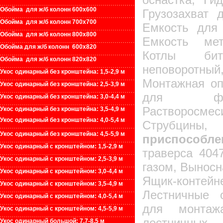
Обойма для ж/б колонн 600х600
Грузозахват 
Обойма для ж/б колонн 700х700
Емкость для 
Обойма для ж/б колонн 800х800
Емкость мет
Обойма для ж/б колонн 600х820
Котлы биту
Обойма для ж/б колонн 820х820
неповоротн
Укос одинарный без кронштейна: 1,5-2,9 м
Монтажная оп
Укос одинарный без кронштейна: 2,5-3,9 м
для фас
Укос одинарный без кронштейна: 3,0-4,4 м
Растворосмес
Укос одинарный без кронштейна: 3,5-4,9 м
Укос одинарный без кронштейна: 4,0-5,4 м
Струбц
У
кос одинарный без кронштейна: 4,5-5,9 м
приспособле
Укос одинарный с кронштейном: 1,5-2,9 м
траверса 404
Укос одинарный с кронштейном: 2,5-3,9 м
газом, Выносн
Укос одинарный с кронштейном: 3,0-4,4 м
Ящик-конте
Укос одинарный с кронштейном: 3,5-4,9 м
Лестничные 
Укос одинарный с кронштейном: 4,0-5,4 м
для монтаж
У
кос одинарный с кронштейном: 4,5-5,9 м
лестничных
Укос одинарный большой:
7
,
7
-
8
,
5
м