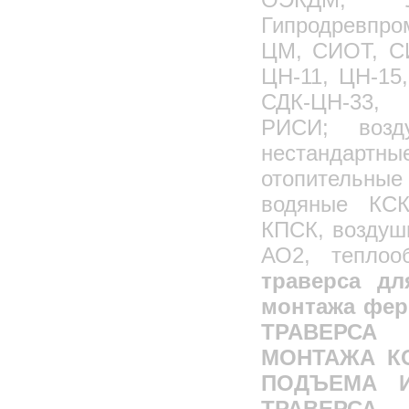
Гипродревпро
ЦМ, СИОТ, С
ЦН-11, ЦН-15
СДК-ЦН-33, 
РИСИ; возд
нестандартны
отопительны
водяные КСК
КПСК, воздуш
АО2, теплоо
траверса дл
монтажа фер
ТРАВЕРС
МОНТАЖА КО
ПОДЪЕМА 
ТРАВЕРСА