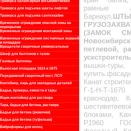
Траверса балансирная восьмиветвевая
рамные 
Траверса для подъема шахты лифтов
Барнаул,
ШТЫ
Траверса для подъема сантехкабин
ГРУЗОЗАХ
Временное ограждение опасной зоны на
перекрытии
(ЗАМОК СМА
Временные ограждения монтажной зоны
Временные ограждения лестничных маршей
Новосибирс
и площадок
Вращатели сварочные универсальные
петлевой, ра
Шкаф для баллонов с газом
ускстроител
Газовые баллоны
вышки-туры
Выносная площадка 1824 и 1875
купить.фаса
Передвижной сварочный пост, ПСП
Канат строите
Контейнер, ларь для закладных деталей
Г-1-Н-Т-16
Бадьи, бункеры, емкости и тары
краснодар, 
Ящик-контейнер для раствора
шестиветве
Тара, бадьи для бетона, раствора
Бадьи для бетона (рюмочки)
блоками, Кан
Бадьи для бетона (туфельки)
Р1960 ГОСТ
Виброформы для колец
фасадный, Ка