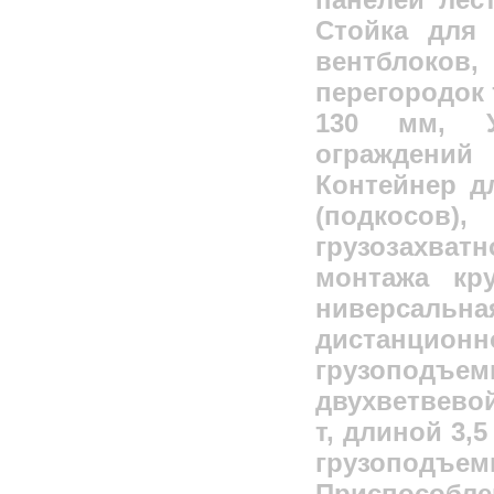
Стойка для 
вентблоков,
перегородок 
130 мм, У
ограждений
Контейнер д
(подкосо
грузозахва
монтажа кр
ниверсал
дистанцион
грузоподъе
двухветвево
т, длиной 3,
грузопо
Приспосо