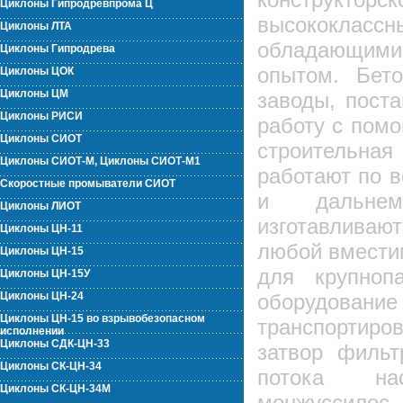
Циклоны Гипродревпрома Ц
высококлас
Циклоны ЛТА
обладающими
Циклоны Гипродрева
опытом. Бет
Циклоны ЦОК
Циклоны ЦМ
заводы, пост
Циклоны РИСИ
работу с пом
Циклоны СИОТ
строительна
Циклоны СИОТ-М, Циклоны СИОТ-М1
работают по 
Скоростные промыватели СИОТ
и дальне
Циклоны ЛИОТ
изготавливаю
Циклоны ЦН-11
любой вместим
Циклоны ЦН-15
для крупнопа
Циклоны ЦН-15У
Циклоны ЦН-24
оборудо
Циклоны ЦН-15 во взрывобезопасном
транспортиро
исполнении
Циклоны СДК-ЦН-33
затвор фильт
Циклоны СК-ЦН-34
потока нас
Циклоны СК-ЦН-34М
монжуссилос