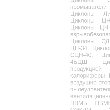
промыватели 
Циклоны ЛИ
Циклоны ЦН
Циклоны ЦН-
взрывобезо
Циклоны СД
ЦН-34, Цикл
СЦН-40, Ци
4БЦШ, Цик
продукцией 
калориферы 
воздушно-ото
пылеуловите
вентиляцио
ПВМБ, ПВМК
ОЭКДМ, 