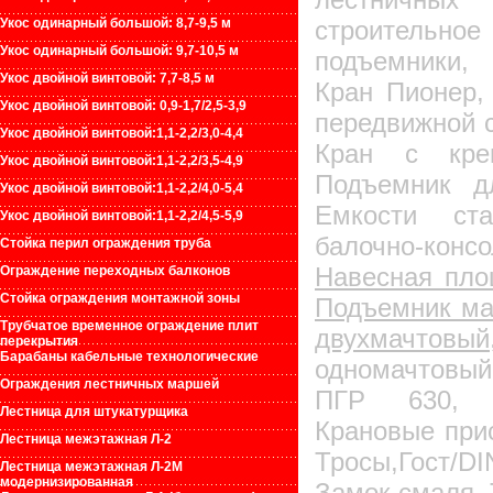
Укос одинарный большой:
8
,
7
-
9
,
5
м
строительное
Укос одинарный большой:
9
,
7
-
10
,
5
м
подъемники,
Укос двойной винтовой:
7
,
7
-
8
,
5
м
Кран Пионер,
Укос двойной винтовой:
0,9-1,7/2,5-3,9
передвижной 
Укос двойной винтовой:
1,1-2,2/3,0-4,4
Кран с креп
Укос двойной винтовой:
1,1-2,2/3,5-4,9
Подъемник д
Укос двойной винтовой:
1,1-2,2/4,0-5,4
Емкости ст
Укос двойной винтовой:
1,1-2,2/4,5-5,9
балочно-кон
Стойка перил ограждения труба
Навесная пло
Ограждение переходных балконов
Стойка ограждения монтажной зоны
Подъемник ма
Трубчатое временное ограждение плит
двухма
перекрытия
Барабаны кабельные технологические
одномачтовы
Ограждения лестничных маршей
ПГР 630, П
Лестница для штукатурщика
Крановые при
Лестница межэтажная Л-2
Тросы,Гост/
Лестница межэтажная Л-2М
модернизированная
Замок смаля, 