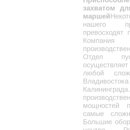
захватом дл
маршей
Неко
нашего пр
превосходят 
Компани
производст
Отдел пус
осуществляе
любой слож
Владивостока
Калининг
производстве
мощностей п
самые сложн
Большие обор
центре Р