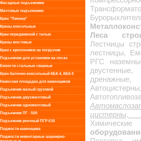
Фасадные подъемники
Трансформато
Мачтовые подъемники
Бурорыхл
Кран "Пионер"
Металлоконс
Краны консольные
Леса строи
Кран передвижной с талью
Лестницы стр
Краны мостовые
Кран с креплением на погрузчик
лестницы, Ем
Подъемник для установки на лесах
РГС наземны
Емкости стальные сварные
двустенн
Кран балочно-консольный КБК-4, КБК-5
дренажные,
Навесная площадка для каменщиков
Автоцистерны
Подъемник малый грузовой
Автотопливоз
Подъемник двухмачтовый
Автомаслоза
Подъемник одномачтовый
цисте
Подъемник ПГ - 500
Подъемник реечный ПГР 630
Химические
Подмости каменщика
оборудова
Подмости инвентарные шарнирно-
Поставка им