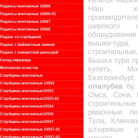
Подкосы монтажные 10806
Наш ком
Подкосы монтажные 10806-01
производит
Подкосы монтажные 10807
широкого с
Подкосы монтажные 10808
оборудовани
Подкос со струбциной
вышки-тура
Подкос с байонетным замком
строительны
Подкос с поворотной щеколдой
Вышка тура пр
Склад-пирамида
купить, Мос
Монтажная оснастка
Струбцины монтажные
Екатеринбург
Струбцины монтажные 10552
опалубка
бу,
Струбцины монтажные1055
3
Омск, Сочи, 
Струбцины монтажные10553-01
строительны
Струбцины монтажные10554
рамочные ле
Струбцины монтажные1055
6
Тула, Клинов
Струбцины монтажные10557
штыревые ле
Струбцины монтажные 10557-01
москва, в
Струбцины монтажные 10557-02