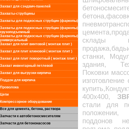
бетоносм
Захват для сэндвич-панелей
Захваты-струбцины
бетона,ф
Захваты для подкосных струбцин (фаркопы)
пневмотрансп
Захваты для подкосных струбцин (фаркопы)
цемента,про
грузоподъемный
Захваты для подкосных струбцин (фаркопы)
склады цем
универсальный
Захват для плит винтовой ( монтаж плит )
продажа,бадь
Захват для плит клиновой ( монтаж плит )
станки, Моду
Захват для плит поворотный ( монтаж плит )
здания, Тех
Захват инвентарный петлевой
Поковки массо
Захват для выгрузки кирпича
изготовление 
Поддон для кирпича
купить,Конду
Проволока
Цепи
400х400,
ЗВР
Компрессорное оборудование
стали для п
Все для цемента, бетона, раствора
положении,
Запчасти к автобетоносмесителям
поддонов не
Запчасти для бетононасосов
подъема подд