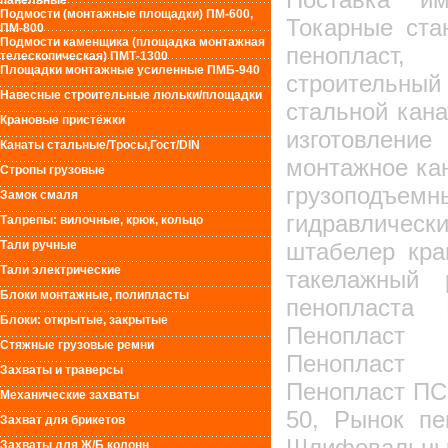
панельные
Подмости (монтажные площадки) ПМ-600,
Токарные ста
ПМ-800
Подмости каменщика (площадка монтажная
пенопласт, 
телескопическая) ПМТ-1300
Площадки монтажные усиленные ПМБ-940
строительн
Навесные строительные люльки/площадки
стальной кан
Крановые пристёжки
изготовлени
Канаты стальные/Тросы,Гост/DIN
монтажное кан
Стропы грузовые
грузоподъемн
Замок смаля
гидравличес
Талрепы: вилочные, крюк, кольцо
Тали ручные
штабелер кра
Тали электрические
такелажный 
Блоки монтажные, полипласты
пенопласта
Блоки: открытые, закрытые
Пенопласт 
Стяжные грузовые ремни
Пенопласт 
Захваты и траверсы
Пенопласт ПС
Механические захваты
50, Рынок пе
Захват для брикетов
Шлифова
Захваты для Ж/Б колонн