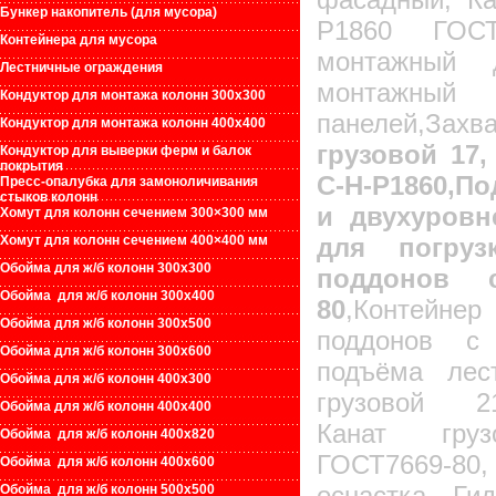
Бункер накопитель (для мусора)
Р1860 ГОСТ7
Контейнера для мусора
монтажный 
Лестничные ограждения
монтажн
Кондуктор для монтажа колонн 300х300
панелей,За
Кондуктор для монтажа колонн 400х400
грузовой 17,
Кондуктор для выверки ферм и балок
покрытия
С-Н-Р1860,П
Пресс-опалубка для замоноличивания
стыков колонн
и двухуровн
Хомут для колонн сечением 300×300 мм
Хомут для колонн сечением 400×400 мм
для погруз
Обойма для ж/б колонн 300х300
поддонов с
Обойма для ж/б колонн 300х400
80
,Контейн
Обойма для ж/б колонн 300х500
поддонов с
Обойма для ж/б колонн 300х600
подъёма лес
Обойма для ж/б колонн 400х300
грузовой 21-
Обойма для ж/б колонн 400х400
Канат грузо
Обойма для ж/б колонн 400х820
ГОСТ7669-80
Обойма для ж/б колонн 400х600
оснастка, Ги
Обойма для ж/б колонн 500х500