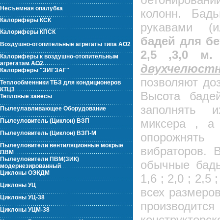
Несъемная опалубка
колонн. Бадь
Калориферы КСК
рукавами (и
Калориферы КПСК
бадей для бето
Воздушно-отопительные агрегаты типа АО2
2,5 ,3,0 м.
Калориферы к воздушно-отопительным
агрегатам АО2
двухчелюст
Калориферы "ЗИГЗАГ"
позволяют до
Теплообменники ТБЗ для кондиционеров
КТЦ3
Высота баде
Тепловые завесы
заполнять и
Пылеулавливающее Оборудование
миксера , а
Пылеуловитель (Циклон) ВЗП
Пылеуловитель (Циклон) ВЗП-М
опорожнять 
Пылеуловители вентиляционные мокрые
вибраторов. 
ПВМ
Пылеуловители ПВМ(ЗИК)
обычные бадь
модернезированный
Циклоны ОЭКДМ
1,6 ; 2,0 ; 2,5
Циклоны УЦ
всех размеров
Циклоны УЦ-38
производи
Циклоны УЦМ-38
констру