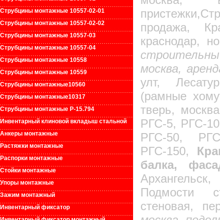
пристежки,
Струбцины монтажные 10557-02-01
Струбцины монтажные 10557-02-02
продажа, Кр
Струбцины монтажные 10557-03
краснодар, но
Струбцины монтажные 10557-04
строительный
Струбцины монтажные 10558
москва, аренд
Струбцины монтажные 10559
улт, Лесату
Струбцины монтажные10560
(рамные хому
Струбцины монтажные10317
тверь, москва
Струбцины монтажные Р-15.794
РГС-5, РГС-10
Инвентарный клиновой вкладыш стальной
Анкеры монтажные
РГС-50, РГС
Растяжки монтажные
РГС-150,
Кра
Распорки монтажные
балка, фас
Стойки монтажные
Архангельс
Упоры монтажные
Подмости ст
Зажим монтажный
стеновая, пе
Инвентарный фиксатор
москва, подол
Инвентарный фиксатор монтажный