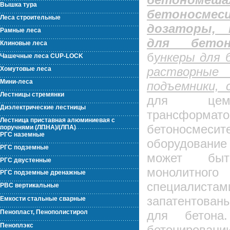
Вышка тура
бетоносм
Леса строительные
дозаторы, 
Рамные леса
для бет
Клиновые леса
б
ункеры для 
Чашечные леса CUP-LOCK
растворные 
Хомутовые леса
Мини-леса
подъемники,
Лестницы стремянки
для цеме
Диэлектрические лестницы
трансформ
Лестница приставная алюминиевая с
бетоносмес
поручнями (ЛПНА)/(ЛПА)
РГС наземные
оборудование
РГС подземные
может быт
РГС двустенные
монолитного
РГС подземные дренажные
специалис
РВС вертикальные
запатентованы
Емкости стальные сварные
Пенопласт, Пенополистирол
для бетона
Пеноплэкс
бетонирован