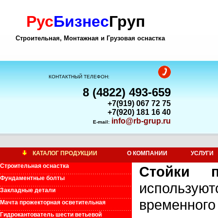
Рус
Бизнес
Груп
Строительная, Монтажная и Грузовая оснастка
КОНТАКТНЫЙ ТЕЛЕФОН:
8 (4822) 493-659
+7(919) 067 72 75
+7(920) 181 16 40
info@rb-grup.ru
E-mail:
КАТАЛОГ ПРОДУКЦИИ
О КОМПАНИИ
УСЛУГИ
Строительная оснастка
Стойки п
Фундаментные болты
использую
Закладные детали
временного
Мачта прожекторная осветительная
Гидрокантователь шести ветьевой