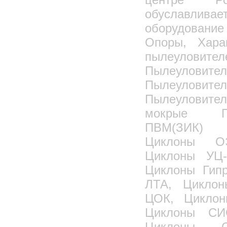
обуславлив
оборудование 
Опоры, Хара
пылеулов
Пылеулови
Пылеуловит
Пылеуловит
мокрые П
ПВМ(ЗИК) 
Циклоны О
Циклоны УЦ-
Циклоны Гип
ЛТА, Циклон
ЦОК, Цикло
Циклоны СИ
Циклоны С