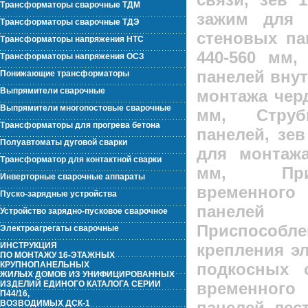
Трансформаторы сварочные ТДМ
зажим для 
Трансформаторы сварочные ТДЭ
стеновых па
Трансформаторы напряжения НТС
440-560 мм,
Трансформаторы напряжения ОСЗ
панелей внут
Понижающие трансформаторы
Выпрямители сварочные
монтажа черд
Выпрямители многопостовые сварочные
мм, Стру
Трансформаторы для прогрева бетона
панелей, зев
Полуавтоматы дуговой сварки
для монтажа
Трансформатор для контактной сварки
мм, При
Инверторные сварочные аппараты
временного
Пуско-зарядные устройства
панеле
Устройство зарядно-пусковое сварочное
Приспособл
Электроагрегаты сварочные
ИНСТРУКЦИЯ
крепления эл
ПО МОНТАЖУ 16-ЭТАЖНЫХ
КРУПНОПАНЕЛЬНЫХ
подкосных 
ЖИЛЫХ ДОМОВ ИЗ УНИФИЦИРОВАННЫХ
ИЗДЕЛИЙ ЕДИНОГО КАТАЛОГА СЕРИИ
временного
П44/16,
ВОЗВОДИМЫХ ДСК-1
панелей лес