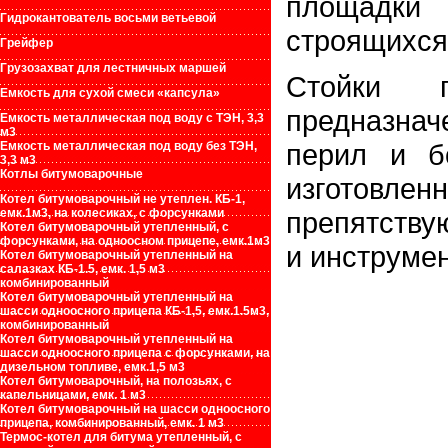
площадки
Гидрокантователь восьми ветьевой
строящихся
Грейфер
Грузозахват для лестничных маршей
Стойки п
Емкость для сухой смеси «капсула»
предназна
Емкость металлическая под воду с ТЭН, 3,3
м3
перил и б
Емкость металлическая под воду без ТЭН,
3,3 м3
Котлы битумоварочные
изготовл
Котел битумоварочный не утеплен. КБ-1,
емк.1м3, на колесиках, с форсунками
препятству
Котел битумоварочный утепленный, с
форсунками, на одноосном прицепе, емк.1м3
и инструмен
Котел битумоварочный утепленный на
салазках КБ-1.5, емк. 1,5 м3
комбинированный
Котел битумоварочный утепленный на
шасси одноосного прицепа КБ-1,5, емк.1.5м3,
комбинированный
Котел битумоварочный утепленный на
шасси одноосного прицепа с форсунками, на
дизельном топливе, емк.1,5 м3
Котел битумоварочный, на полозьях, с
капельницами, емк. 1 м3
Котел битумоварочный на шасси одноосного
прицепа, комбинированный, емк. 1 м3
Термос-котел для битума утепленный, с