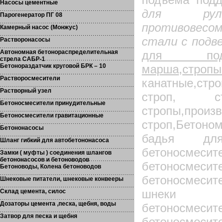
Насосы цементные
для ру
Парогенератор ПГ 08
противовес
Камерный насос (Монжус)
стали с подве
Растворонасосы
Автономная бетонораспределительная
для подъ
стрела САБР-1
Бетонораздатчик круговой БРК – 10
марша,стро
Растворосмесители
канатные,стр
Растворный узел
строп, ст
Бетоносмесители принудительные
стропы,произ
Бетоносмесители гравитационные
строп,Бетоно
Бетононасосы
бадья дл
Шланг гибкий для автобетононасоса
бетоносмес
Замки ( муфты ) соединения шлангов
бетононасосов и бетоноводов
бетоносмес
Бетоноводы, Колена бетоноводов
бетоносмеси
Шнековые питатели, шнековые конвееры
шнеки 
Склад цемента, силос
Дозаторы цемента ,песка, щебня, воды
бетоносмесит
Затвор для песка и щебня
бетоносмесит