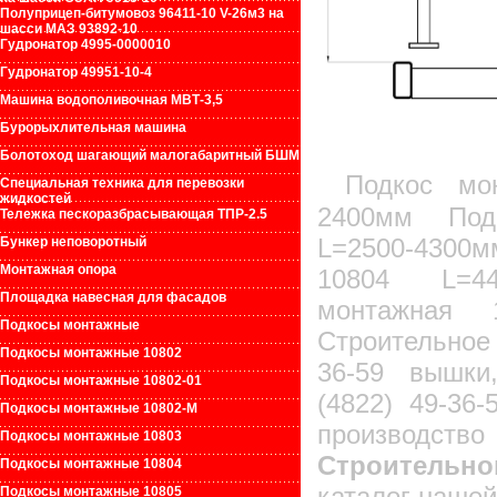
Полуприцеп-битумовоз 96411-10 V-26м3 на
шасси МАЗ 93892-10
Гудронатор 4995-0000010
Гудронатор 49951-10-4
Машина водополивочная МВТ-3,5
Бурорыхлительная машина
Болотоход шагающий малогабаритный БШМ
Подкос мо
Специальная техника для перевозки
жидкостей
2400мм Под
Тележка пескоразбрасывающая ТПР-2.5
L=2500-430
Бункер неповоротный
Монтажная опора
10804 L=44
Площадка навесная для фасадов
монтажная 
Подкосы монтажные
Строительно
Подкосы монтажные 10802
36-59 вышки
Подкосы монтажные 10802-01
(4822) 49-3
Подкосы монтажные 10802-М
произво
Подкосы монтажные 10803
Строительно
Подкосы монтажные 10804
каталог нашей
Подкосы монтажные 10805