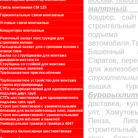
малярный
Связь монтажная СМ 125
Горизонтальные связи монтажные
бордюр, сайт
Угловые связи монтажные
строительные
Кондукторы монтажные
подъе
Рамочный захват конструкции для
автомобиля
строповки колонн
Пальцевый захват для строповки колонн с
Башенный 
отверстием
Балка со струбцинами для монтажа
Саратов, пере
диафрагм жесткости
Струбцина со стойкой для монтажа
для железобе
простеночных панелей
Трубозахватное приспособление
строительный
Трубозахватное устройство для монтажа
вышка тур
ствола мусоропровода
СТПк четырёхветвевой для одновременного
Бурорыхл
подъёма двух труб
СТПк шестиветвевой для одновременного
доставка, ку
подъёма трёх труб
Строп шестиветвевой с уравнительными
улт, Хомутов
блоками для железобетонных плит, панелей
Строп восьмиветвевой с уравнительными
Пенза, Лип
блоками для ж/б плит и панелей
Универсальная траверса траверса 4047
строительны
Траверса балансирная шестиветвевая
кран балка,