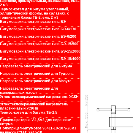
горелкой, прямоугольный, на салазках, емк.
2 м3
Термос-котел для битума утепленный,
эллип-тической формы, на салазках, с
топливным баком ТБ-2, емк. 2 м3
Битумоварки электрические типа БЭ
Битумоварки электрические типа БЭ-6/130
Битумоварки электрические типа БЭ-6/200
Битумоварки электрические типа БЭ-15/500
Битумоварки электрические типа БЭ-15/2000
Битумоварки электрические типа БЭ-15/4000
Нагреватель электрический для Битума
Нагреватель электрический для Гудрона
Нагреватель электрический для Мазута
Нагреватель электрический для
минеральных масел
Углестеклокерамический нагреватель УСКН
Углестеклокерамический нагреватель
пластинчатый УСКНп
Термос-котел для битума ТБ-2.5
Прицеп-цистерна V-1,5м3 для перевозки
битума
Полуприцеп-битумовоз 96411-10-10 V-26м3
на шасси СЗАП 9915-10