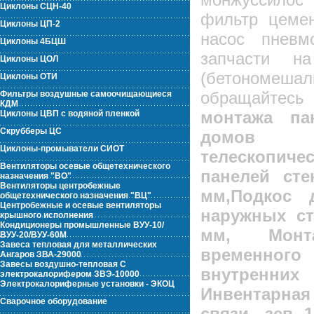
Циклоны СЦН-40
фильтр цемен
Циклоны ЦП-2
насос пнев
Циклоны 4БЦШ
запчасти н
Циклоны ЦОЛ
(бетономешал
Циклоны ОТИ
обращайте
Фильтры воздушные самоочищающиеся
КДМ
монтажа па
Циклоны ЦВП с водяной пленкой
Скрубберы ЦС
домов 
Циклоны-промыватели СИОТ
телескопи
Вентиляторы осевые общетехнического
панелей сте
назначения "ВО"
Вентиляторы центробежные
мм,Подкос 
общетехнического назначения "ВЦ"
Центробежные и осевые вентиляторы
наружных ст
крышного исполнения
Кондиционеры промышленные ВУУ-10/
мм, Монт
ВУУ-20/ВУУ-60М
Завеса тепловая для металлических
временного
Ангаров ЗВА-29000
Завесы воздушно-тепловая С
внутренних 
электрокалорифером ЗВЭ-10000
Электрокалориферные установки - ЭКОЦ
Инвентарная
Сварочное оборудование
связи, зев 