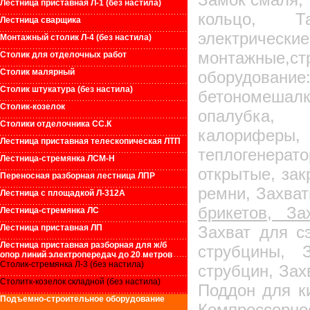
Лестница приставная Л-1 (без настила)
кольцо, 
Лестница сварщика
электри
Монтажный столик Л-4 (без настила)
монтажные,
Столик для отделочных работ
Столик малярный
оборудовани
Столик штукатура (без настила)
бетономешал
Столик-козелок
опалубка, 
Столики отделочника СС.К
калорифе
Лестница приставная телескопическая ЛТП
теплогенерат
Лестница-стремянка ЛСМ-Н
открытые, за
Переносная разборная лестница ЛПР
ремни, Захва
Лестница с площадкой Л-312А
брикетов, З
Лестница-стремянка ЛС
Лестница приставная ЛП
Захват для с
Лестница приставная разборная для ж/б
струбцины, 
опор линий электропередач до 20 метров
Столик-стремянка Л-3 (без настила)
струбцин, Зах
Столитк-козелок складной (без настила)
Поддон для к
Подъемно-строительное оборудование
Компрессо