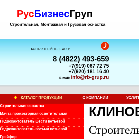
Рус
Бизнес
Груп
Строительная, Монтажная и Грузовая оснастка
КОНТАКТНЫЙ ТЕЛЕФОН:
8 (4822) 493-659
+7(919) 067 72 75
+7(920) 181 16 40
info@rb-grup.ru
E-mail:
КАТАЛОГ ПРОДУКЦИИ
О КОМПАНИИ
УСЛУГ
Строительная оснастка
КЛИНО
Мачта прожекторная осветительная
Гидрокантователь шести ветьевой
Строите
Гидрокантователь восьми ветьевой
Грейфер