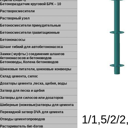
стрела САБР-1
Бетонораздатчик круговой БРК – 10
Растворосмесители
Растворный узел
Бетоносмесители принудительные
Бетоносмесители гравитационные
Бетононасосы
Шланг гибкий для автобетононасоса
Замки ( муфты ) соединения шлангов
бетононасосов и бетоноводов
Бетоноводы, Колена бетоноводов
Шнековые питатели, шнековые конвееры
Склад цемента, силос
Дозаторы цемента ,песка, щебня, воды
Затвор для песка и щебня
Затворы для силосов или дозаторов
2. Ри
Шиберные (ножевые)затворы для цемента
Перекидной затвор DVA для цемента
1/1,5/2/2
Отводы цементопроводов
Растариватель биг-бэгов