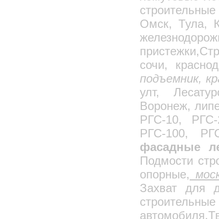
строительные 
Омск, Тула, 
железнодо
пристежки,Ст
сочи, краснод
подъемник, кр
улт, Лесату
Воронеж, липе
РГС-10, РГС-
РГС-100, РГ
фасадные л
Подмости стр
опорные,
моск
Захват для д
строительн
автомобиля,Т