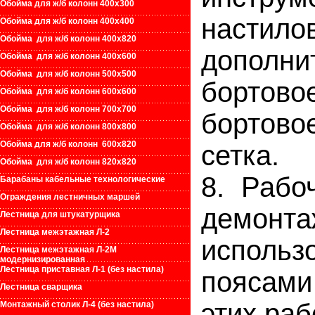
Обойма для ж/б колонн 400х300
настил
Обойма для ж/б колонн 400х400
Обойма для ж/б колонн 400х820
дополн
Обойма для ж/б колонн 400х600
Обойма для ж/б колонн 500х500
бортово
Обойма для ж/б колонн 600х600
Обойма для ж/б колонн 700х700
бортов
Обойма для ж/б колонн 800х800
Обойма для ж/б колонн 600х820
сетка.
Обойма для ж/б колонн 820х820
8. Рабо
Барабаны кабельные технологические
Ограждения лестничных маршей
демонт
Лестница для штукатурщика
Лестница межэтажная Л-2
исполь
Лестница межэтажная Л-2М
модернизированная
Лестница приставная Л-1 (без настила)
поясами
Лестница сварщика
этих раб
Монтажный столик Л-4 (без настила)