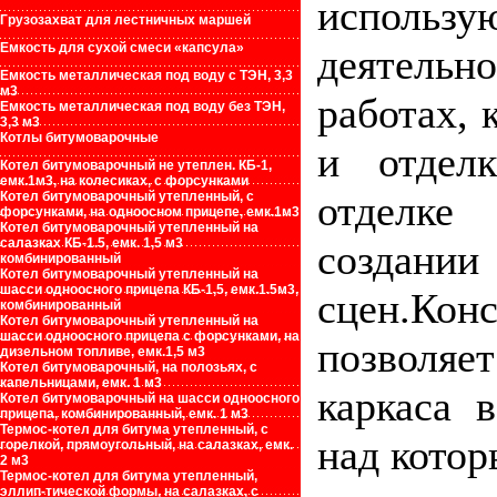
использ
Грузозахват для лестничных маршей
Емкость для сухой смеси «капсула»
деятельн
Емкость металлическая под воду с ТЭН, 3,3
м3
работах, 
Емкость металлическая под воду без ТЭН,
3,3 м3
Котлы битумоварочные
и отделк
Котел битумоварочный не утеплен. КБ-1,
емк.1м3, на колесиках, с форсунками
отделке
Котел битумоварочный утепленный, с
форсунками, на одноосном прицепе, емк.1м3
Котел битумоварочный утепленный на
салазках КБ-1.5, емк. 1,5 м3
создан
комбинированный
Котел битумоварочный утепленный на
шасси одноосного прицепа КБ-1,5, емк.1.5м3,
сцен.Ко
комбинированный
Котел битумоварочный утепленный на
шасси одноосного прицепа с форсунками, на
позволяе
дизельном топливе, емк.1,5 м3
Котел битумоварочный, на полозьях, с
капельницами, емк. 1 м3
каркаса 
Котел битумоварочный на шасси одноосного
прицепа, комбинированный, емк. 1 м3
Термос-котел для битума утепленный, с
над котор
горелкой, прямоугольный, на салазках, емк.
2 м3
Термос-котел для битума утепленный,
эллип-тической формы, на салазках, с