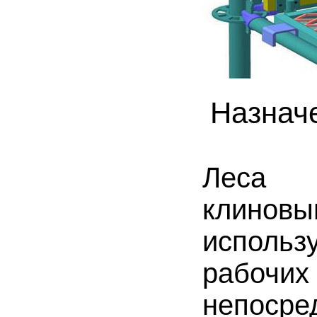
Назнач
Леса 
клинов
исполь
рабо
непосре