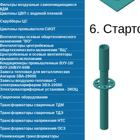
Фильтры воздушные самоочищающиеся
КДМ
Циклоны ЦВП с водяной пленкой
Скрубберы ЦС
6. Старт
Циклоны-промыватели СИОТ
Вентиляторы осевые общетехнического
назначения "ВО"
Вентиляторы центробежные
общетехнического назначения "ВЦ"
Центробежные и осевые вентиляторы
крышного исполнения
Кондиционеры промышленные ВУУ-10/
ВУУ-20/ВУУ-60М
Завеса тепловая для металлических
Ангаров ЗВА-29000
Завесы воздушно-тепловая С
электрокалорифером ЗВЭ-10000
Электрокалориферные установки - ЭКОЦ
Сварочное оборудование
Трансформаторы сварочные ТДМ
Трансформаторы сварочные ТДЭ
Трансформаторы напряжения НТС
Трансформаторы напряжения ОСЗ
Понижающие трансформаторы