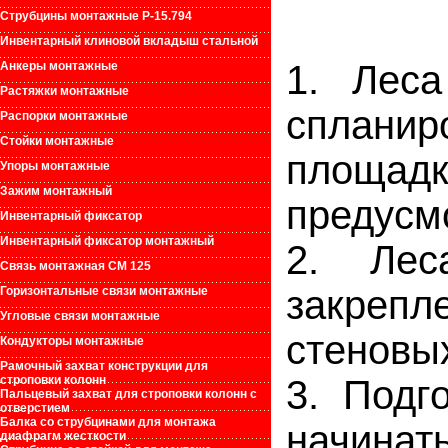
Струбцины монтажные Р-15.794
Инвентарный клиновой вкладыш стальной
1. Лес
Анкеры монтажные
Растяжки монтажные
сплани
Распорки монтажные
Стойки монтажные
площад
Упоры монтажные
Зажим монтажный
предусм
Инвентарный фиксатор
Инвентарный фиксатор монтажный
2. Лес
Связь монтажная СМ 125
закреп
Горизонтальные связи монтажные
Угловые связи монтажные
стеновых
Кондукторы монтажные
Рамочный захват конструкции для
строповки колонн
3. Подг
Пальцевый захват для строповки колонн с
отверстием
Балка со струбцинами для монтажа
начинат
диафрагм жесткости