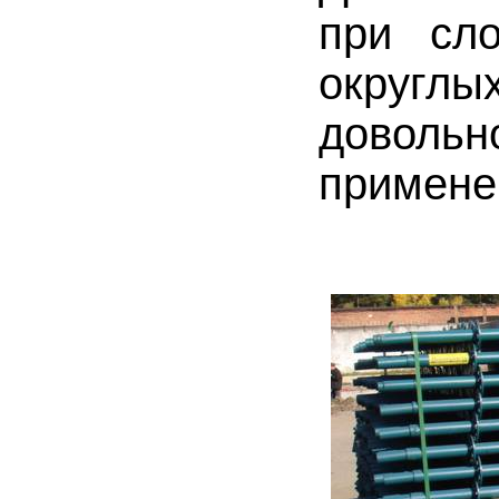
при сло
округлы
довол
примене