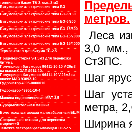
Предел
топливным баком ТБ-2, емк. 2 м3
Битумоварки электрические типа БЭ
Битумоварки электрические типа БЭ-6/130
метров.
Битумоварки электрические типа БЭ-6/200
Битумоварки электрические типа БЭ-15/500
Леса из
Битумоварки электрические типа БЭ-15/2000
Битумоварки электрические типа БЭ-15/4000
3,0 мм.
Термос-котел для битума ТБ-2.5
Ст3П
Прицеп-цистерна V-1,5м3 для перевозки
битума
Полуприцеп-битумовоз 96411-10-10 V-26м3
на шасси СЗАП 9915-10
Шаг яруса
Полуприцеп-битумовоз 96411-10 V-26м3 на
шасси МАЗ 93892-10
Гудронатор 4995-0000010
Шаг уст
Гудронатор 49951-10-4
Машина водополивочная МВТ-3,5
метра, 2,
Бурорыхлительная машина
Болотоход шагающий малогабаритный БШМ
Ширина я
Специальная техника для перевозки
жидкостей
Тележка пескоразбрасывающая ТПР-2.5