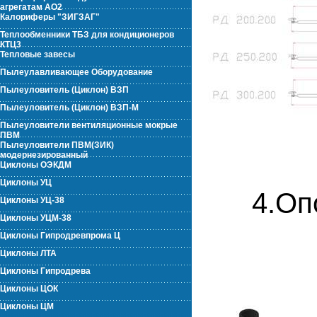
агрегатам АО2
Калориферы "ЗИГЗАГ"
Теплообменники ТБЗ для кондиционеров
КТЦ3
Тепловые завесы
Пылеулавливающее Оборудование
Пылеуловитель (Циклон) ВЗП
Пылеуловитель (Циклон) ВЗП-М
Пылеуловители вентиляционные мокрые
ПВМ
Пылеуловители ПВМ(ЗИК)
модернезированный
Циклоны ОЭКДМ
Циклоны УЦ
4.Оп
Циклоны УЦ-38
Циклоны УЦМ-38
Циклоны Гипродревпрома Ц
Циклоны ЛТА
Циклоны Гипродрева
Циклоны ЦОК
Циклоны ЦМ