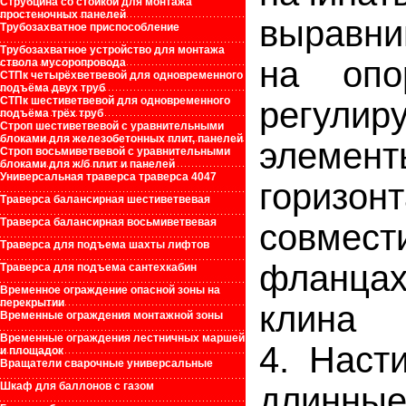
Струбцина со стойкой для монтажа
простеночных панелей
выравни
Трубозахватное приспособление
Трубозахватное устройство для монтажа
на опо
ствола мусоропровода
СТПк четырёхветвевой для одновременного
подъёма двух труб
СТПк шестиветвевой для одновременного
регули
подъёма трёх труб
Строп шестиветвевой с уравнительными
блоками для железобетонных плит, панелей
элем
Строп восьмиветвевой с уравнительными
блоками для ж/б плит и панелей
Универсальная траверса траверса 4047
гориз
Траверса балансирная шестиветвевая
Траверса балансирная восьмиветвевая
совмес
Траверса для подъема шахты лифтов
фланцах
Траверса для подъема сантехкабин
Временное ограждение опасной зоны на
перекрытии
клина
Временные ограждения монтажной зоны
Временные ограждения лестничных маршей
4. Наст
и площадок
Вращатели сварочные универсальные
Шкаф для баллонов с газом
длинные