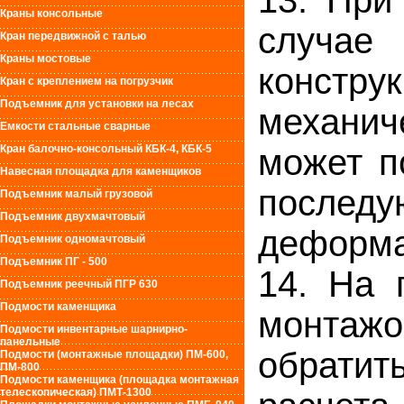
13. При
Краны консольные
случае
Кран передвижной с талью
Краны мостовые
констру
Кран с креплением на погрузчик
Подъемник для установки на лесах
механи
Емкости стальные сварные
Кран балочно-консольный КБК-4, КБК-5
может п
Навесная площадка для каменщиков
послед
Подъемник малый грузовой
Подъемник двухмачтовый
деформа
Подъемник одномачтовый
Подъемник ПГ - 500
14. На 
Подъемник реечный ПГР 630
Подмости каменщика
монтаж
Подмости инвентарные шарнирно-
панельные
обратить
Подмости (монтажные площадки) ПМ-600,
ПМ-800
Подмости каменщика (площадка монтажная
телескопическая) ПМТ-1300