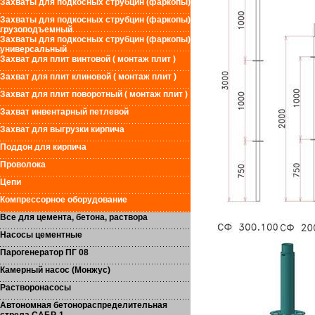
Захваты для подкосных струбцин (фаркопы)
Захваты для подкосных струбцин (фаркопы)
грузоподъемный
Захваты для подкосных струбцин (фаркопы)
универсальный
Захват для плит винтовой ( монтаж плит )
Захват для плит клиновой ( монтаж плит )
Захват для плит поворотный ( монтаж плит )
Захват инвентарный петлевой
Захват для выгрузки кирпича
Поддон для кирпича
Проволока
Цепи
Компрессорное оборудование
Все для цемента, бетона, раствора
Насосы цементные
Парогенератор ПГ 08
Камерный насос (Монжус)
Растворонасосы
Автономная бетонораспределительная