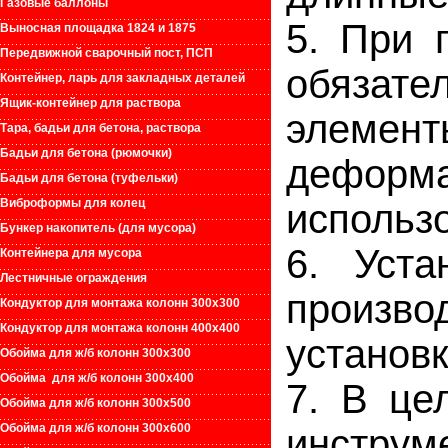
Газовые баллоны
5. При 
Выносная площадка 1824 и 1875
Передвижной сварочный пост, ПСП
обязат
Контейнер, ларь для закладных деталей
Ящик-контейнер для раствора
элемен
Тара, бадьи для бетона, раствора
Бадьи для бетона (рюмочки)
дефор
Бадьи для бетона (туфельки)
Виброформы для колец
использо
Бункер накопитель (для мусора)
6. Уста
Контейнера для мусора
Лестничные ограждения
произ
Кондуктор для монтажа колонн 300х300
Кондуктор для монтажа колонн 400х400
установк
Обойма для ж/б колонн 300х300
Обойма для ж/б колонн 300х400
7. В це
Обойма для ж/б колонн 300х500
Обойма для ж/б колонн 300х600
инстру