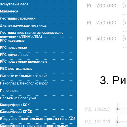
Хомутовые леса
Мини-леса
Лестницы стремянки
Диэлектрические лестницы
Лестница приставная алюминиевая с
поручнями (ЛПНА)/(ЛПА)
РГС наземные
РГС подземные
РГС двустенные
РГС подземные дренажные
РВС вертикальные
Емкости стальные сварные
3. Риге
Пенопласт, Пенополистирол
Пеноплэкс
Несъемная опалубка
Калориферы КСК
Калориферы КПСК
Воздушно-отопительные агрегаты типа АО2
Калориферы к воздушно-отопительным