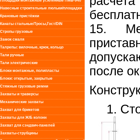
расчета
Площадки монтажные усиленные ПМБ-940
Навесные строительные люльки/площадки
бесплат
Крановые пристёжки
Канаты стальные/Тросы,Гост/DIN
15. Ме
Стропы грузовые
приста
Замок смаля
Талрепы: вилочные, крюк, кольцо
допуска
Тали ручные
Тали электрические
после о
Блоки монтажные, полипласты
Блоки: открытые, закрытые
Констру
Стяжные грузовые ремни
Захваты и траверсы
Механические захваты
1. Стой
Захват для брикетов
Захваты для Ж/Б колонн
Захват для сэндвич-панелей
Захваты-струбцины