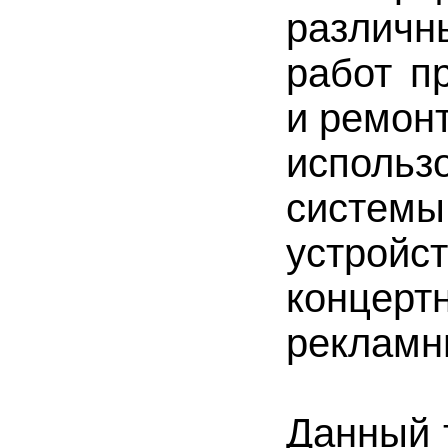
различ
работ п
и ремонт
использ
системы
устрой
концер
рекламн
Данный 