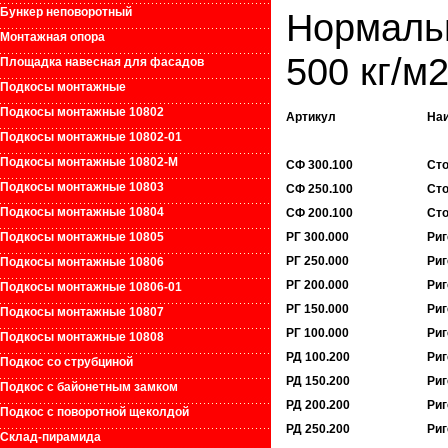
Бункер неповоротный
Нормаль
Монтажная опора
500 кг/м2
Площадка навесная для фасадов
Подкосы монтажные
Подкосы монтажные 10802
Артикул
На
Подкосы монтажные 10802-01
Подкосы монтажные 10802-М
СФ 300.100
Ст
Подкосы монтажные 10803
СФ 250.100
Ст
Подкосы монтажные 10804
СФ 200.100
Ст
Подкосы монтажные 10805
РГ 300.000
Риг
РГ 250.000
Риг
Подкосы монтажные 10806
РГ 200.000
Риг
Подкосы монтажные 10806-01
РГ 150.000
Риг
Подкосы монтажные 10807
РГ 100.000
Риг
Подкосы монтажные 10808
РД 100.200
Риг
Подкос со струбциной
РД 150.200
Риг
Подкос с байонетным замком
РД 200.200
Риг
Подкос с поворотной щеколдой
РД 250.200
Риг
Склад-пирамида