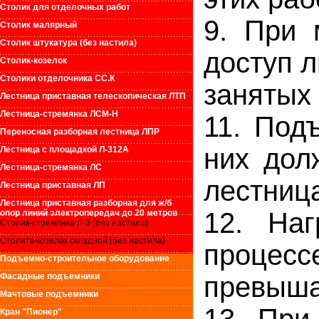
Столик для отделочных работ
9. При 
Столик малярный
Столик штукатура (без настила)
доступ л
Столик-козелок
Столики отделочника СС.К
занятых 
Лестница приставная телескопическая ЛТП
Лестница-стремянка ЛСМ-Н
11. Под
Переносная разборная лестница ЛПР
них дол
Лестница с площадкой Л-312А
Лестница-стремянка ЛС
лестниц
Лестница приставная ЛП
Лестница приставная разборная для ж/б
12. На
опор линий электропередач до 20 метров
Столик-стремянка Л-3 (без настила)
Столитк-козелок складной (без настила)
процесс
Подъемно-строительное оборудование
Фасадные подъемники
превыша
Мачтовые подъемники
Кран "Пионер"