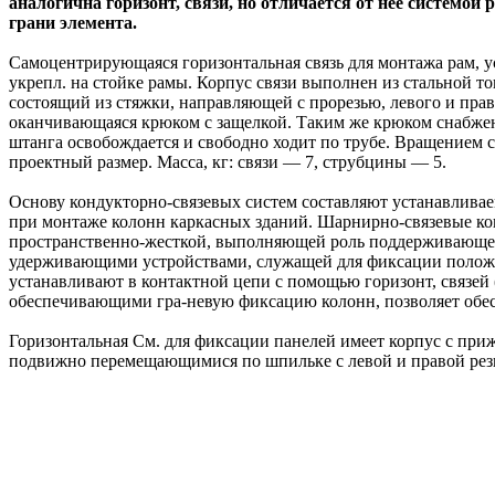
аналогична горизонт, связи, но отличается от нее системо
грани элемента.
Самоцентрирующаяся горизонтальная связь для монтажа рам, у
укрепл. на стойке рамы. Корпус связи выполнен из стальной 
состоящий из стяжки, направляющей с прорезью, левого и прав
оканчивающаяся крюком с защелкой. Таким же крюком снабжен
штанга освобождается и свободно ходит по трубе. Вращением с
проектный размер. Масса, кг: связи — 7, струбцины — 5.
Основу кондукторно-связевых систем составляют устанавлива
при монтаже колонн каркасных зданий. Шарнирно-связевые ко
пространственно-жесткой, выполняющей роль поддерживающей
удерживающими устройствами, служащей для фиксации положе
устанавливают в контактной цепи с помощью горизонт, связей 
обеспечивающими гра-невую фиксацию колонн, позволяет обес
Горизонтальная См. для фиксации панелей имеет корпус с пр
подвижно перемещающимися по шпильке с левой и правой рез