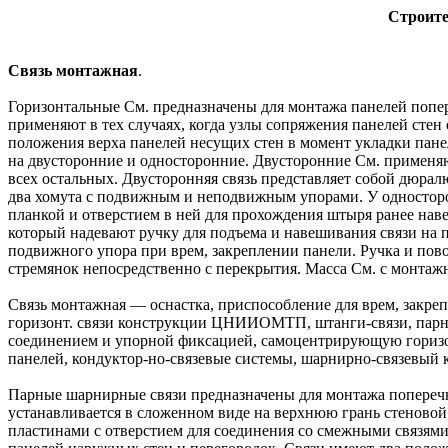
Строите
Связь монтажная
.
Горизонтальные См. предназначены для монтажа панелей попере
применяют в тех случаях, когда узлы сопряжения панелей стен
положения верха панелей несущих стен в момент укладки пане
на двусторонние и односторонние. Двусторонние См. применяю
всех остальных. Двусторонняя связь представляет собой дюра
два хомута с подвижным и неподвижным упорами. У односторон
планкой и отверстием в ней для прохождения штыря ранее наве
который надевают ручку для подъема и навешивания связи на п
подвижного упора при врем, закреплении панели. Ручка и пово
стремянок непосредственно с перекрытия. Масса См. с монтажн
Связь монтажная — оснастка, приспособление для врем, закре
горизонт. связи конструкции ЦНИИОМТП, штанги-связи, парные
соединением и упорной фиксацией, самоцентрирующую горизонт
панелей, кондуктор-но-связевые системы, шарнирно-связевый 
Парные шарнирные связи предназначены для монтажа поперечн
устанавливается в сложенном виде на верхнюю грань стеновой 
пластинами с отверстием для соединения со смежными связями