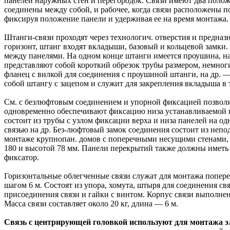
панелей наружных стен и перегородок. Связи имеют два полож
соединены между собой, и рабочее, когда связи расположены по
фиксируя положение панели и удерживая ее на время монтажа. 
Штанги-связи проходят через технологич. отверстия и предназ
горизонт, штанг входят вкладыши, базовый и кольцевой замки
между панелями. На одном конце штанги имеется проушина, н
представляют собой короткий обрезок трубы размером, немно
фланец с вилкой для соединения с проушиной штанги, на др. —
собой штангу с зацепом и служит для закрепления вкладыша в т
См. с безлюфтовым соединением и упорной фиксацией позволя
одновременно обеспечивают фиксацию низа устанавливаемой п
состоит из трубы с узлом фиксации верха и низа панелей на о
связью на др. Без-люфтовый замок соединения состоит из неп
монтаже крупнопан. домов с поперечными несущими стенами,
180 и высотой 78 мм. Панели перекрытий также должны иметь 
фиксатор.
Горизонтальные облегченные связи служат для монтажа попере
шагом 6 м. Состоят из упора, хомута, штыря для соединения свя
присоединения связи и гайки с винтом. Корпус связи выполне
Масса связи составляет около 20 кг, длина — 6 м.
Связь с центрирующей головкой используют для монтажа э